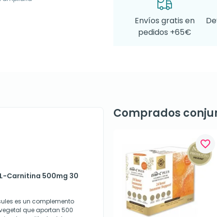
Envíos gratis en
De
pedidos +65€
Comprados conju
favorite_border
l L-Carnitina 500mg 30
sules es un complemento
 vegetal que aportan 500