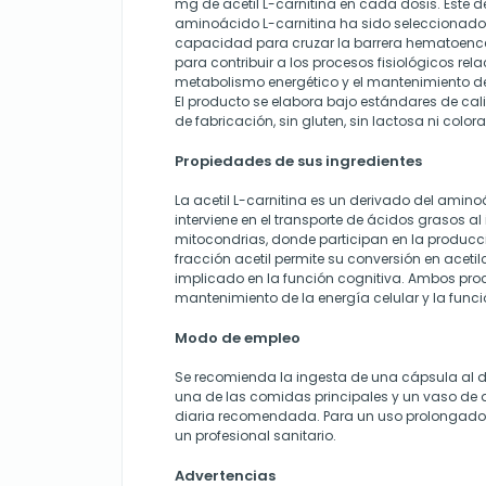
mg de acetil L-carnitina en cada dosis. Este d
aminoácido L-carnitina ha sido seleccionado 
capacidad para cruzar la barrera hematoence
para contribuir a los procesos fisiológicos rel
metabolismo energético y el mantenimiento de
El producto se elabora bajo estándares de ca
de fabricación, sin gluten, sin lactosa ni coloran
Propiedades de sus ingredientes
La acetil L-carnitina es un derivado del amino
interviene en el transporte de ácidos grasos al i
mitocondrias, donde participan en la producc
fracción acetil permite su conversión en aceti
implicado en la función cognitiva. Ambos pro
mantenimiento de la energía celular y la funci
Modo de empleo
Se recomienda la ingesta de una cápsula al dí
una de las comidas principales y un vaso de 
diaria recomendada. Para un uso prolongado,
un profesional sanitario.
Advertencias