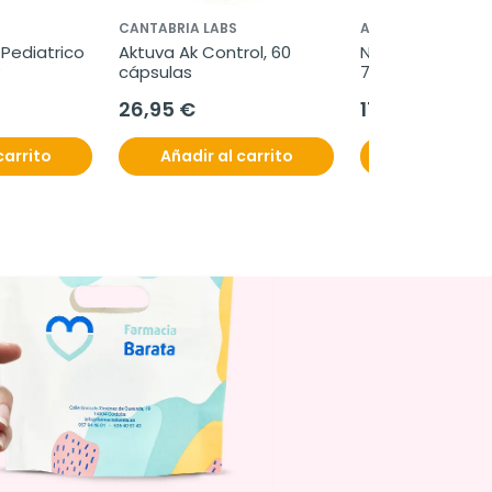
CANTABRIA LABS
ABOCA
Pediatrico 
Aktuva Ak Control, 60 
Neobianacid Sab
cápsulas
70 comprimidos
26,95 €
17,75 €
carrito
Añadir al carrito
Añadir al c