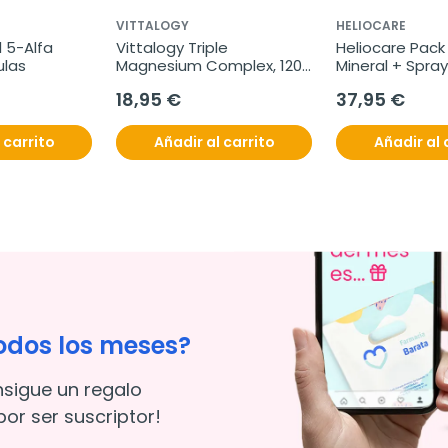
VITTALOGY
HELIOCARE
5-Alfa 
Vittalogy Triple 
Heliocare Pack 
ulas
Magnesium Complex, 120 
Mineral + Spray
cápsulas
18,95 €
37,95 €
 carrito
Añadir al carrito
Añadir al 
odos los meses?
nsigue un regalo
or ser suscriptor!