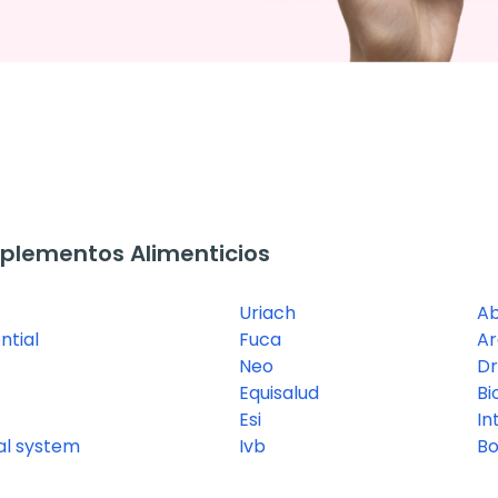
plementos Alimenticios
Uriach
A
ntial
Fuca
A
Neo
Dr
Equisalud
Bi
Esi
In
nal system
Ivb
B