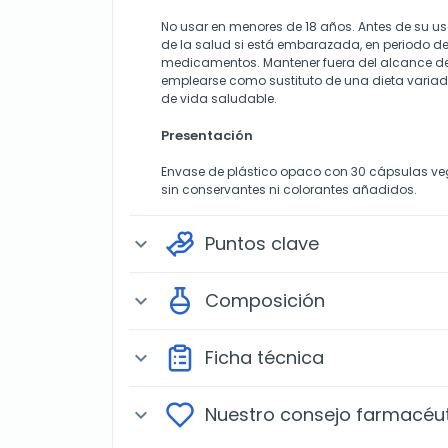
No usar en menores de 18 años. Antes de su uso
de la salud si está embarazada, en periodo de 
medicamentos. Mantener fuera del alcance de 
emplearse como sustituto de una dieta variada
de vida saludable.
Presentación
Envase de plástico opaco con 30 cápsulas vege
sin conservantes ni colorantes añadidos.
Puntos clave
expand_more
Composición
expand_more
Ficha técnica
expand_more
Nuestro consejo farmacéu
expand_more