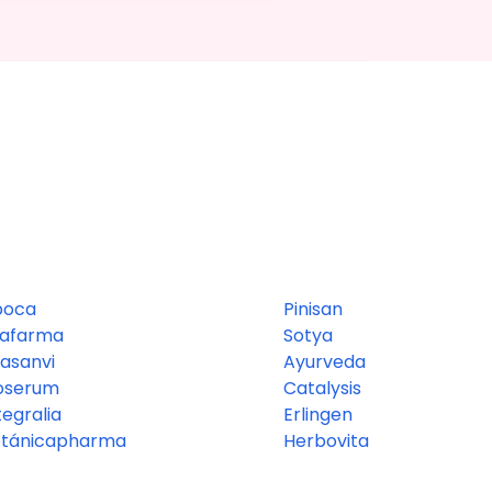
boca
Pinisan
rafarma
Sotya
asanvi
Ayurveda
oserum
Catalysis
tegralia
Erlingen
otánicapharma
Herbovita