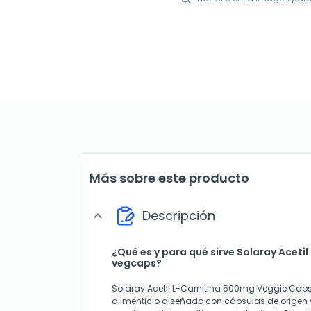
Más sobre este producto
Descripción
expand_more
¿Qué es y para qué sirve Solaray Aceti
vegcaps?
Solaray Acetil L-Carnitina 500mg Veggie Cap
alimenticio diseñado con cápsulas de origen