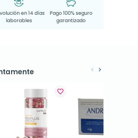
volución en 14 días
Pago 100% seguro
laborables
garantizado
keyboard_arrow_left
keyboard_arrow_right
ntamente
Anterior
Siguiente
favorite_border
favorite_border