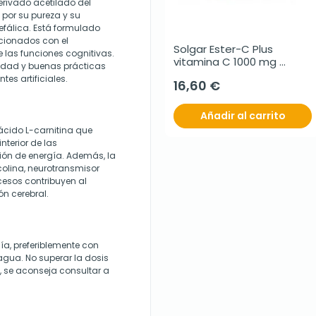
erivado acetilado del
por su pureza y su
fálica. Está formulado
acionados con el
Solgar Ester-C Plus 
 las funciones cognitivas.
vitamina C 1000 mg 
lidad y buenas prácticas
efervescente bebible, 21 
tes artificiales.
16,60 €
sobres
Añadir al carrito
ácido L-carnitina que
nterior de las
ión de energía. Además, la
lcolina, neurotransmisor
cesos contribuyen al
ón cerebral.
a, preferiblemente con
agua. No superar la dosis
 se aconseja consultar a