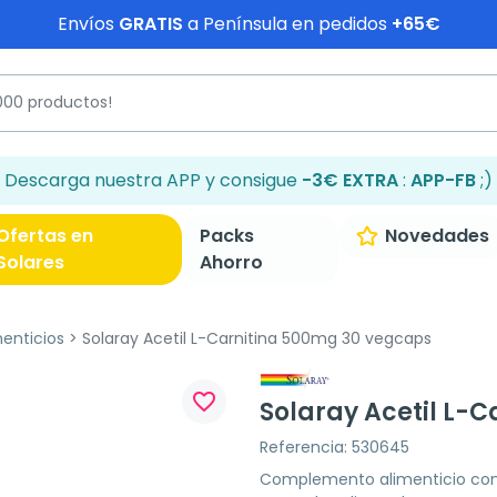
Envíos
GRATIS
a Península en pedidos
+65€
Descarga nuestra APP y consigue
-3€ EXTRA
:
APP-FB
;)
Ofertas en
Packs
Novedades
Solares
Ahorro
enticios
Solaray Acetil L-Carnitina 500mg 30 vegcaps
favorite_border
Solaray Acetil L-
Referencia: 530645
Complemento alimenticio con 