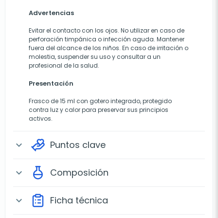
Advertencias
Evitar el contacto con los ojos. No utilizar en caso de
perforación timpánica o infección aguda. Mantener
fuera del alcance de los niños. En caso de irritación o
molestia, suspender su uso y consultar a un
profesional de la salud.
Presentación
Frasco de 15 ml con gotero integrado, protegido
contra luz y calor para preservar sus principios
activos.
Puntos clave
expand_more
Composición
expand_more
Ficha técnica
expand_more