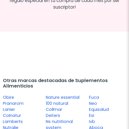
regalo especial en tu compra de cada mes por ser
suscriptor!
Otras marcas destacadas de Suplementos
Alimenticios
Obire
Nature essential
Fuca
Pranarom
100 natural
Neo
Lanier
Collmar
Equisalud
Colnatur
Deiters
Esi
Lamberts
Ns nutritional
Ivb
Nutralie
system
Aboca