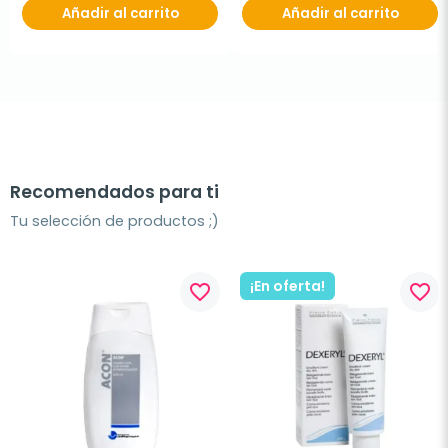
Añadir al carrito
Añadir al carrito
Recomendados para ti
Tu selección de productos ;)
¡En oferta!
favorite_border
favorite_border