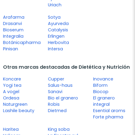
Uriach
Arafarma
Sotya
Drasanvi
Ayurveda
Bioserum
Catalysis
Integralia
Erlingen
Botánicapharma
Herbovita
Pinisan
Intersa
Otras marcas destacadas de Dietética y Nutrición
Koncare
Cupper
Inovance
Yogi tea
Salus-haus
Biform
A vogel
Sanavi
Biocop
Ordesa
Bio el granero
El granero
Naturgreen
Robis
integral
Lashile beauty
Dietmed
Esential aroms
Forte pharma
Haritea
King soba