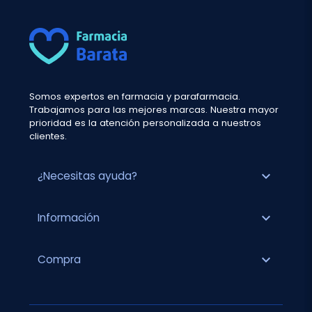
Somos expertos en farmacia y parafarmacia.
Trabajamos para las mejores marcas. Nuestra mayor
prioridad es la atención personalizada a nuestros
clientes.
expand_more
¿Necesitas ayuda?
expand_more
Información
expand_more
Compra