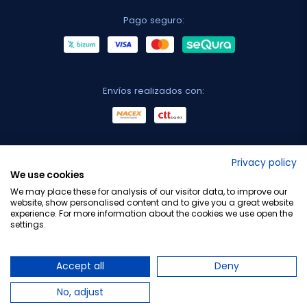
Pago seguro:
Envíos realizados con:
No lo decimos nosotros...
Privacy policy
We use cookies
¡Tu opinión es importante!
We may place these for analysis of our visitor data, to improve our
website, show personalised content and to give you a great website
experience. For more information about the cookies we use open the
settings.
Copyright © 2010-2026 Farmacia Barata S.L. Todos los
derechos reservados.
Accept all
Deny
No, adjust