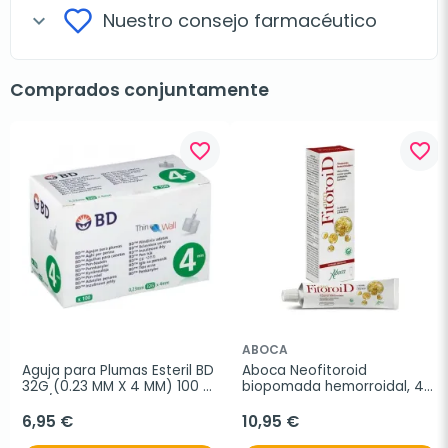
Nuestro consejo farmacéutico
expand_more
Comprados conjuntamente
favorite_border
favorite_border
ABOCA
Aguja para Plumas Esteril BD 
Aboca Neofitoroid 
32G (0.23 MM X 4 MM) 100 
biopomada hemorroidal, 40 
uds/caja
ml
6,95 €
10,95 €