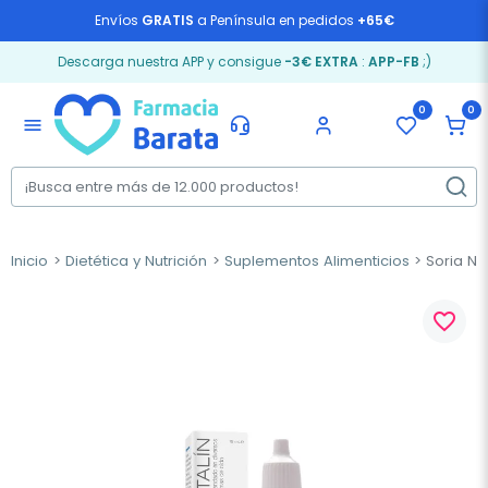
Envíos
GRATIS
a Península en pedidos
+65€
Descarga nuestra APP y consigue
-3€ EXTRA
:
APP-FB
;)
0
0
menu
Inicio
Dietética y Nutrición
Suplementos Alimenticios
Soria Nat
favorite_border