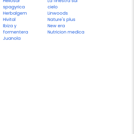
Heliosar
La finestra sul
spagyrica
cielo
Herbalgem
Linwoods
Hivital
Nature's plus
Ibiza y
New era
formentera
Nutricion medica
Juanola