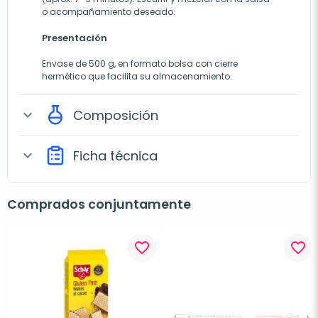
o acompañamiento deseado.
Presentación
Envase de 500 g, en formato bolsa con cierre
hermético que facilita su almacenamiento.
Composición
expand_more
Ficha técnica
expand_more
Comprados conjuntamente
favorite_border
favorite_border