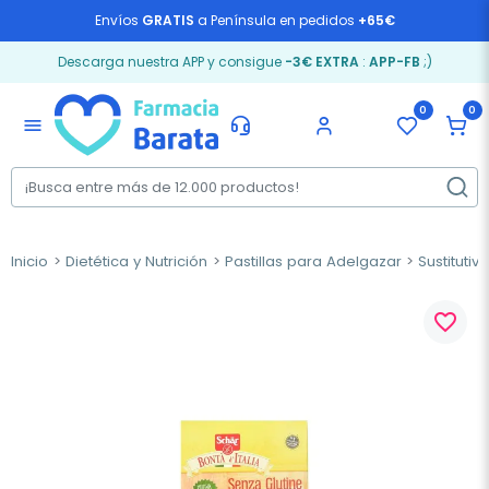
Envíos
GRATIS
a Península en pedidos
+65€
Descarga nuestra APP y consigue
-3€ EXTRA
:
APP-FB
;)
0
0
menu
Inicio
Dietética y Nutrición
Pastillas para Adelgazar
Sustituti
favorite_border