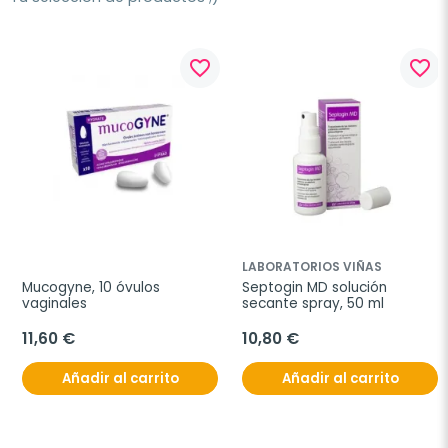
favorite_border
favorite_border
LABORATORIOS VIÑAS
Mucogyne, 10 óvulos 
Septogin MD solución 
vaginales
secante spray, 50 ml
11,60 €
10,80 €
Añadir al carrito
Añadir al carrito