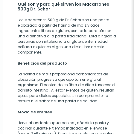
Qué son y para qué sirven los Macarrones
500g Dr. Schar
Los Macarrones 500 g de Dr. Schar son una pasta
elaborada a partir de harina de maíz y otros
ingredientes libres de gluten, pensada para ofrecer
una alternativa a la pasta tradicional. Está dirigida a
personas con intolerancia al gluten, enfermedad
celíaca o quienes eligen una dieta libre de este
componente.
Beneficios del producto
La harina de maíz proporciona carbohidratos de
absorción progresiva que aportan energía al
organismo. El contenido en fibra dietética favorece el
tránsito intestinal. Al estar exentos de gluten, resultan
aptos para dietas especiales sin comprometer la
textura ni el sabor de una pasta de calidad.
Modo de empleo
Hervir abundante agua con sal, añadir la pasta y
cocinar durante el tiempo indicado en el envase
(aprox. 7–9 minutos). Escurrir y mezclar con la salsa