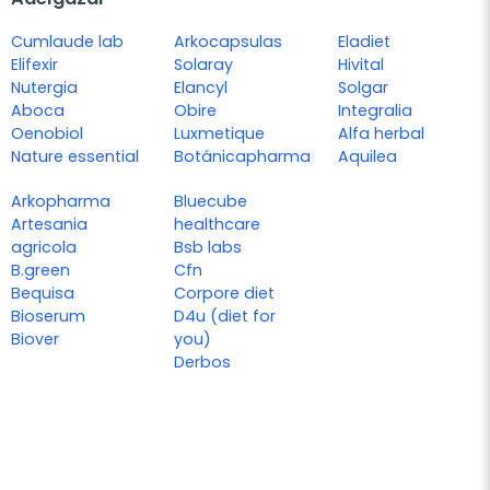
Cumlaude lab
Arkocapsulas
Eladiet
Elifexir
Solaray
Hivital
Nutergia
Elancyl
Solgar
Aboca
Obire
Integralia
Oenobiol
Luxmetique
Alfa herbal
Nature essential
Botánicapharma
Aquilea
Arkopharma
Bluecube
Artesania
healthcare
agricola
Bsb labs
B.green
Cfn
Bequisa
Corpore diet
Bioserum
D4u (diet for
Biover
you)
Derbos