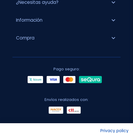
expand_more
¿Necesitas ayuda?
expand_more
Información
expand_more
Compra
Pago seguro:
Envíos realizados con:
No lo decimos nosotros...
Privacy policy