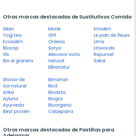
Otras marcas destacadas de Sustitutivos Comida
Siken
Monki
Intsalim
Yogi tea
Ghf
Le pain de fleurs
Ecosalim
Ordesa
Lima
Biocop
Sotya
Linwoods
Xls
Alecosor soria
Rapunzel
Bio el granero
natural
Sakai
Bibonatur
Shova-de
Bimanan
Sol natural
Bio3
Atika
Biodeta
Ayluna
Biogra
Ayurveda
Bioorganic
Best protein
Calasparra
Otras marcas destacadas de Pastillas para
Adelgazar