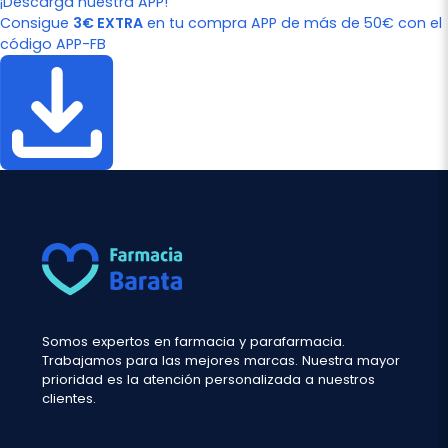
¡Descarga nuestra APP!
Consigue
3€ EXTRA
en tu compra APP de más de 50€ con el
código APP-FB
Somos expertos en farmacia y parafarmacia.
Trabajamos para las mejores marcas. Nuestra mayor
prioridad es la atención personalizada a nuestros
clientes.