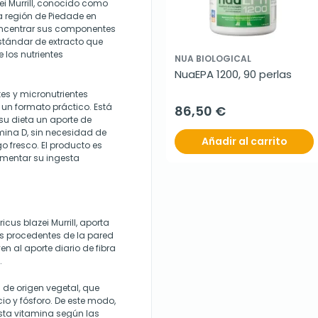
i Murrill, conocido como
a región de Piedade en
concentrar sus componentes
stándar de extracto que
 los nutrientes
NUA BIOLOGICAL
NuaEPA 1200, 90 perlas
es y micronutrientes
 un formato práctico. Está
86,50 €
u dieta un aporte de
ina D, sin necesidad de
Añadir al carrito
o fresco. El producto es
entar su ingesta
icus blazei Murrill, aporta
s procedentes de la pared
n al aporte diario de fibra
.
de origen vegetal, que
cio y fósforo. De este modo,
sta vitamina según las