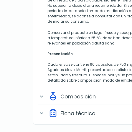
de un estilo de vida saludable. Mantener fuera
No superar la dosis diaria recomendada. Si s
periodo de lactancia, tomando medicación o
enfermedad, se aconseja consultar con un pro
de iniciar su consumo.
Conservar el producto en lugar fresco y seco, p
a temperatura inferior a 25 °C. No se han desc
relevantes en población adulta sana.
Presentación
Cada envase contiene 60 cápsulas de 750 mg
Agaricus blazei Murrill, presentadas en blíster 
estabilidad y frescura. El envase incluye un p
detallada sobre composición, modo de emple
Composición
expand_more
Ficha técnica
expand_more