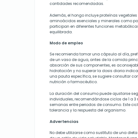
cantidades recomendadas.
Además, el hongo incluye proteínas vegetales d
aminoácidos esenciales y minerales como po
participan en diferentes funciones metabólica
equilibrada.
Modo de empleo
Se recomienda tomar una cápsula al día, pr
de un vaso de agua, antes de la comida princi
absorción de sus componentes, es aconsejab
hidratación y no superar la dosis diaria indic
una pauta específica, se sugiere consultar con
nutrición o farmacéutico.
La duración del consumo puede ajustarse se
individuales, recomendándose ciclos de 1 a 3
semanas entre periodos de consumo. Este cicl
tolerancia y la respuesta del organismo.
Advertencias
No debe utilizarse como sustituto de una dieta