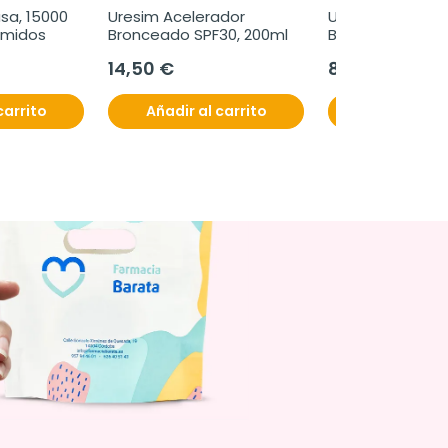
sa, 15000 
Uresim Acelerador 
Uresim Acelerad
imidos
Bronceado SPF30, 200ml
Bronceador SPF3
14,50 €
8,50 €
carrito
Añadir al carrito
Añadir al c