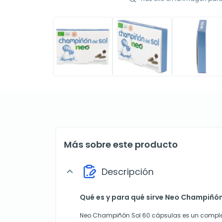
Más sobre este producto
Descripción
expand_more
Qué es y para qué sirve Neo Champiñón
Neo Champiñón Sol 60 cápsulas es un comple