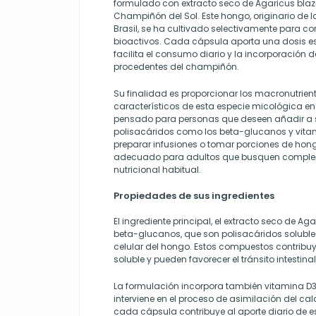
formulado con extracto seco de Agaricus blaze
Champiñón del Sol. Este hongo, originario de l
Brasil, se ha cultivado selectivamente para 
bioactivos. Cada cápsula aporta una dosis e
facilita el consumo diario y la incorporación de
procedentes del champiñón.
Su finalidad es proporcionar los macronutrient
característicos de esta especie micológica en
pensado para personas que deseen añadir a s
polisacáridos como los beta-glucanos y vitam
preparar infusiones o tomar porciones de hong
adecuado para adultos que busquen complem
nutricional habitual.
Propiedades de sus ingredientes
El ingrediente principal, el extracto seco de Agar
beta-glucanos, que son polisacáridos soluble
celular del hongo. Estos compuestos contribuye
soluble y pueden favorecer el tránsito intestinal
La formulación incorpora también vitamina D3 
interviene en el proceso de asimilación del cal
cada cápsula contribuye al aporte diario de e