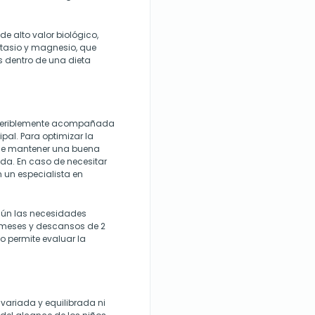
e alto valor biológico,
tasio y magnesio, que
s dentro de una dieta
eferiblemente acompañada
pal. Para optimizar la
le mantener una buena
ada. En caso de necesitar
 un especialista en
gún las necesidades
 meses y descansos de 2
o permite evaluar la
 variada y equilibrada ni