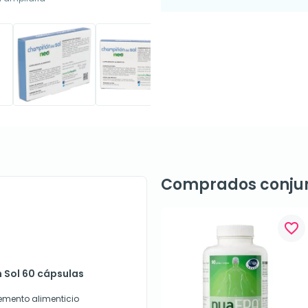
Comprados conju
favorite_border
 Sol 60 cápsulas
mento alimenticio