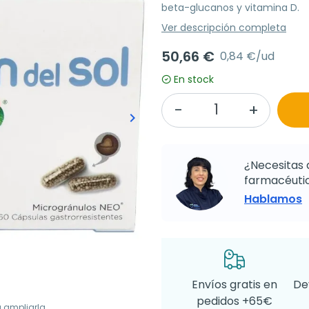
beta-glucanos y vitamina D.
Ver descripción completa
50,66 €
0,84 €/ud
En stock
keyboard_arrow_right
Siguiente
¿Necesitas 
farmacéutic
Hablamos
Envíos gratis en
De
pedidos +65€
a ampliarla