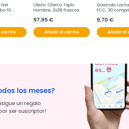
Gel 
Olistic Oferta Triplo 
Gastrolic Lacta
bo 10 
Hombre, 3x28 frascos
FCC, 30 compr
97,95 €
9,70 €
 carrito
Añadir al carrito
Añadir al 
odos los meses?
nsigue un regalo
or ser suscriptor!