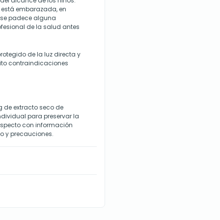
 del alcance de los niños.
e está embarazada, en
 se padece alguna
fesional de la salud antes
rotegido de la luz directa y
rito contraindicaciones
 de extracto seco de
individual para preservar la
rospecto con información
o y precauciones.