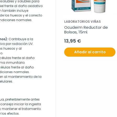
osolubles y solubles para
iel frente al daño oxidativo
ón también incluye
de los huesos y el correcto
ondiciones normales.
LABORATORIOS VIÑAS
Ocuderm Reductor de 
Bolsas, 15ml.
mos):
Contribuye a la
13,95 €
tivo por radiación UV.
s huesos y al
Añadir al carrito
o.
células frente al daño
ema inmunitario.
élulas frente al daño
ndiciones normales.
n al mantenimiento de la
elulares.
a, preferiblemente antes
conseja iniciar la ingesta
y mantener el tratamiento
 los efectos.