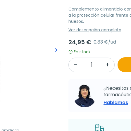
Complemento alimenticio con 
a la protección celular frente 
huesos.
Ver descripción completa
24,95 €
0,83 €/ud
keyboard_arrow_right
En stock
Siguiente
¿Necesitas 
farmacéutic
Hablamos
a ampliarla