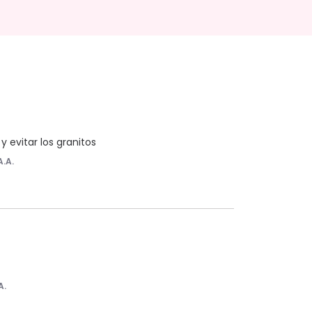
y evitar los granitos
A.A.
A.