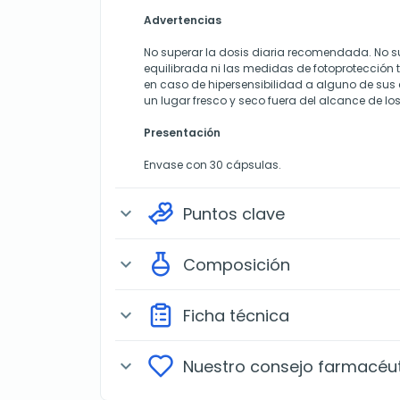
Advertencias
No superar la dosis diaria recomendada. No su
equilibrada ni las medidas de fotoprotecció
en caso de hipersensibilidad a alguno de su
un lugar fresco y seco fuera del alcance de los
Presentación
Envase con 30 cápsulas.
Puntos clave
expand_more
Composición
expand_more
Ficha técnica
expand_more
Nuestro consejo farmacéu
expand_more