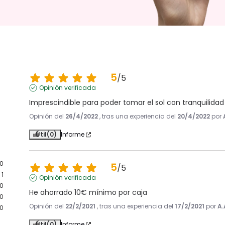
5
/
5
Opinión verificada
Imprescindible para poder tomar el sol con tranquilidad 
Opinión del
26/4/2022
, tras una experiencia del
20/4/2022
por
Útil
(0)
Informe
10
5
/
5
1
Opinión verificada
0
He ahorrado 10€ mínimo por caja
0
Opinión del
22/2/2021
, tras una experiencia del
17/2/2021
por
A.
0
Útil
(0)
Informe