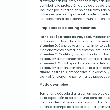
el extracto natural Fernblock con vitaminas lip
contribuir a la protección de las células de la p
inducido por la radiación solar. Su formulaci
nutrientes que participan en el mantenimiento 
funcionamiento del sistema inmunitario en c
Propiedades de sus ingredientes
Fernblock (extracto de Polypodium leucoto
protección de las células frente al estrés oxida
Vitamina D:
Contribuye al mantenimiento de lo
funcionamiento normal del sistema inmunitari
Vitamina C:
Contribuye a la protección de las 
oxidativo y al funcionamiento normal del sist
Vitamina E:
Contribuye a la protección de las c
oxidativo y al mantenimiento de la piel en co
Minerales traza:
Componentes que contribuye
piel y al funcionamiento normal de procesos c
Modo de empleo
Tomar una cápsula diaria con un poco de agu
de la exposición al sol o con una comida. Se a
15 días antes del periodo de mayor radiación 
durante el tiempo de exposición para optimizar