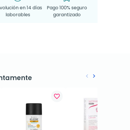
volución en 14 días
Pago 100% seguro
laborables
garantizado
keyboard_arrow_left
keyboard_arrow_right
ntamente
Anterior
Siguiente
favorite_border
favorite_border