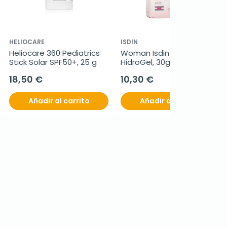
HELIOCARE
ISDIN
Heliocare 360 Pediatrics 
Woman Isdin Lubricante 
Stick Solar SPF50+, 25 g
HidroGel, 30gr.
18,50 €
10,30 €
Añadir al carrito
Añadir al carrito