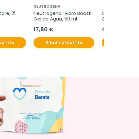
NEUTROGENA
ore, 21 
Neutrogena Hydro Boost 
OvosiCare Fertilit
Gel de Agua, 50 ml
Cápsulas
17,80 €
49,95 €
carrito
Añadir al carrito
Añadir al c