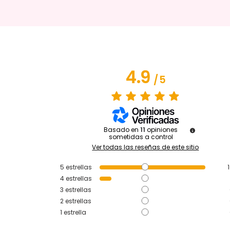
4.9
/
5
Basado en
11
opiniones
sometidas a control
Ver todas las reseñas de este sitio
5
estrellas
4
estrellas
3
estrellas
2
estrellas
1
estrella