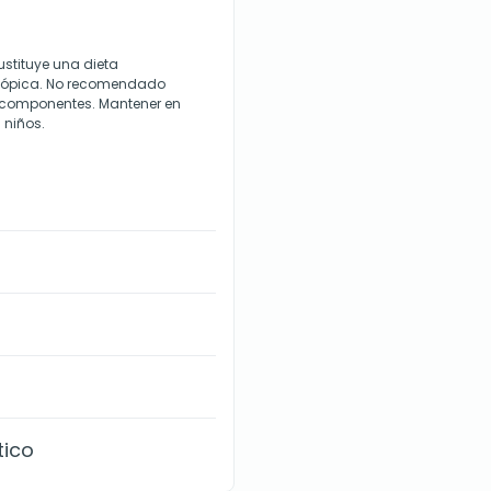
stituye una dieta
n tópica. No recomendado
s componentes. Mantener en
 niños.
tico