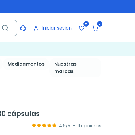
0
0
Iniciar sesión
Medicamentos
Nuestras
marcas
 30 cápsulas
4.9
/
5
-
11
opiniones