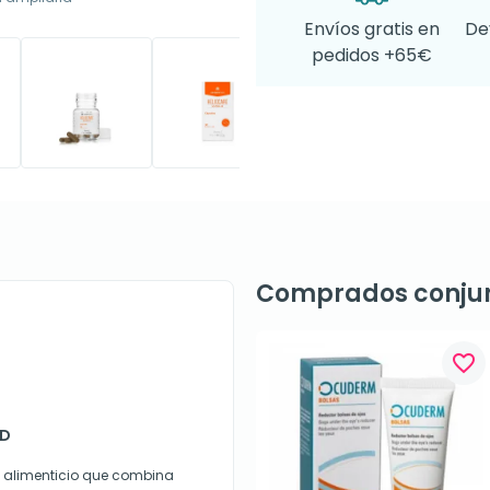
Envíos gratis en
De
pedidos +65€
Comprados conju
favorite_border
 D
o alimenticio que combina