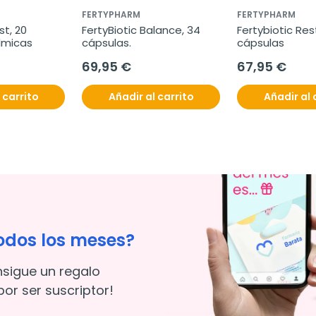
FERTYPHARM
FERTYPHARM
t, 20 
FertyBiotic Balance, 34 
Fertybiotic Rest
almicas
cápsulas.
cápsulas
69,95 €
67,95 €
 carrito
Añadir al carrito
Añadir al 
odos los meses?
nsigue un regalo
or ser suscriptor!