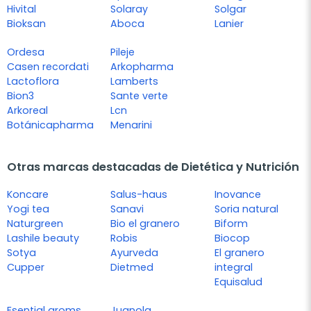
Hivital
Solaray
Solgar
Bioksan
Aboca
Lanier
Ordesa
Pileje
Casen recordati
Arkopharma
Lactoflora
Lamberts
Bion3
Sante verte
Arkoreal
Lcn
Botánicapharma
Menarini
Otras marcas destacadas de Dietética y Nutrición
Koncare
Salus-haus
Inovance
Yogi tea
Sanavi
Soria natural
Naturgreen
Bio el granero
Biform
Lashile beauty
Robis
Biocop
Sotya
Ayurveda
El granero
Cupper
Dietmed
integral
Equisalud
Esential aroms
Juanola