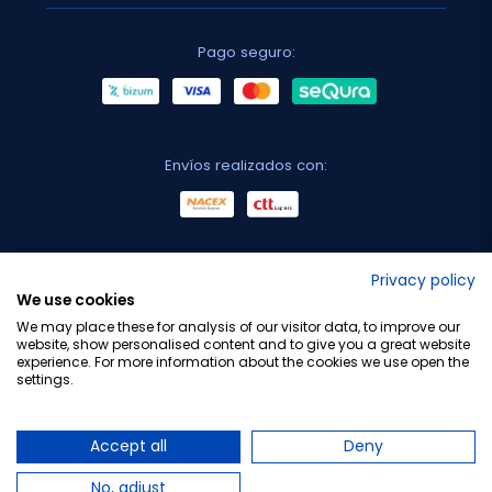
Pago seguro:
Envíos realizados con:
No lo decimos nosotros...
Privacy policy
We use cookies
¡Tu opinión es importante!
We may place these for analysis of our visitor data, to improve our
website, show personalised content and to give you a great website
experience. For more information about the cookies we use open the
settings.
Copyright © 2010-2026 Farmacia Barata S.L. Todos los
derechos reservados.
Accept all
Deny
No, adjust