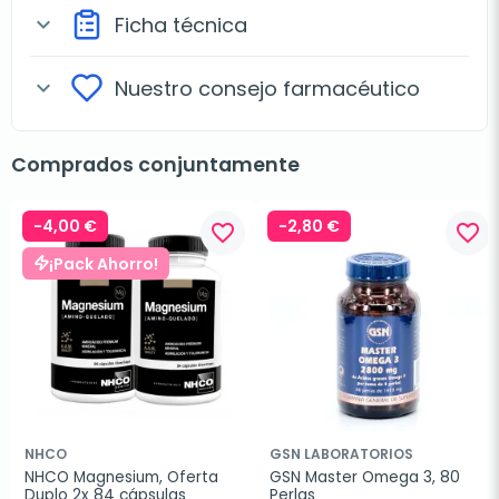
Ficha técnica
expand_more
Nuestro consejo farmacéutico
expand_more
Comprados conjuntamente
-4,00 €
-2,80 €
favorite_border
favorite_border
¡Pack Ahorro!
NHCO
GSN LABORATORIOS
NHCO Magnesium, Oferta 
GSN Master Omega 3, 80 
Duplo 2x 84 cápsulas
Perlas