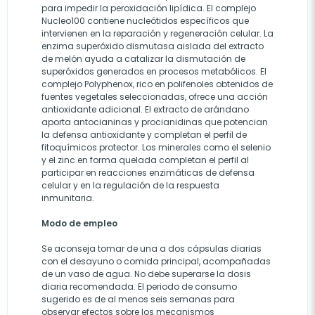
para impedir la peroxidación lipídica. El complejo
Nucleo100 contiene nucleótidos específicos que
intervienen en la reparación y regeneración celular. La
enzima superóxido dismutasa aislada del extracto
de melón ayuda a catalizar la dismutación de
superóxidos generados en procesos metabólicos. El
complejo Polyphenox, rico en polifenoles obtenidos de
fuentes vegetales seleccionadas, ofrece una acción
antioxidante adicional. El extracto de arándano
aporta antocianinas y procianidinas que potencian
la defensa antioxidante y completan el perfil de
fitoquímicos protector. Los minerales como el selenio
y el zinc en forma quelada completan el perfil al
participar en reacciones enzimáticas de defensa
celular y en la regulación de la respuesta
inmunitaria.
Modo de empleo
Se aconseja tomar de una a dos cápsulas diarias
con el desayuno o comida principal, acompañadas
de un vaso de agua. No debe superarse la dosis
diaria recomendada. El periodo de consumo
sugerido es de al menos seis semanas para
observar efectos sobre los mecanismos