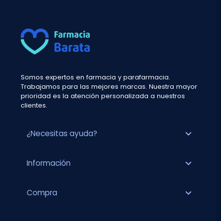
Somos expertos en farmacia y parafarmacia.
Trabajamos para las mejores marcas. Nuestra mayor
prioridad es la atención personalizada a nuestros
clientes.
expand_more
¿Necesitas ayuda?
expand_more
Información
expand_more
Compra