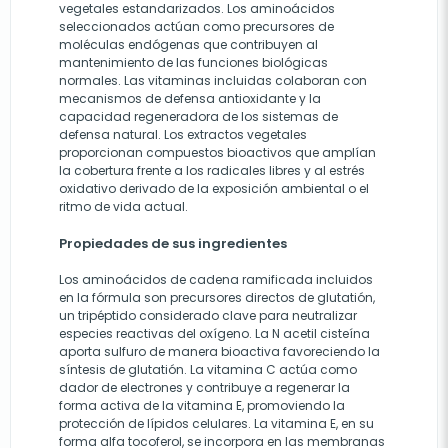
vegetales estandarizados. Los aminoácidos
seleccionados actúan como precursores de
moléculas endógenas que contribuyen al
mantenimiento de las funciones biológicas
normales. Las vitaminas incluidas colaboran con
mecanismos de defensa antioxidante y la
capacidad regeneradora de los sistemas de
defensa natural. Los extractos vegetales
proporcionan compuestos bioactivos que amplían
la cobertura frente a los radicales libres y al estrés
oxidativo derivado de la exposición ambiental o el
ritmo de vida actual.
Propiedades de sus ingredientes
Los aminoácidos de cadena ramificada incluidos
en la fórmula son precursores directos de glutatión,
un tripéptido considerado clave para neutralizar
especies reactivas del oxígeno. La N acetil cisteína
aporta sulfuro de manera bioactiva favoreciendo la
síntesis de glutatión. La vitamina C actúa como
dador de electrones y contribuye a regenerar la
forma activa de la vitamina E, promoviendo la
protección de lípidos celulares. La vitamina E, en su
forma alfa tocoferol, se incorpora en las membranas