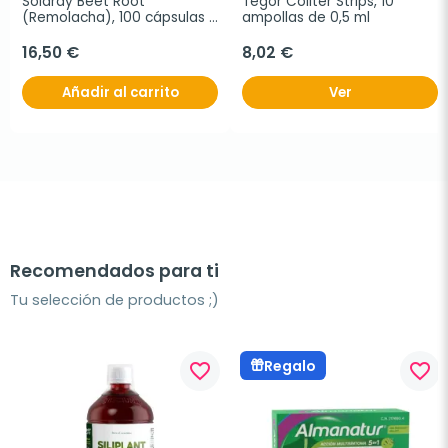
Solaray Beet Root 
Tegor Coliter Strips, 10 
(Remolacha), 100 cápsulas 
ampollas de 0,5 ml
vegetales
16,50 €
8,02 €
Añadir al carrito
Ver
Recomendados para ti
Tu selección de productos ;)
Regalo
favorite_border
favorite_border