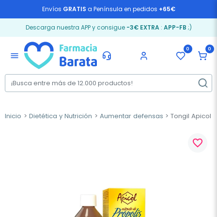
Envíos
GRATIS
a Península en pedidos
+65€
Descarga nuestra APP y consigue
-3€ EXTRA
:
APP-FB
;)
0
0
menu
Inicio
Dietética y Nutrición
Aumentar defensas
Tongil Apicol P
favorite_border