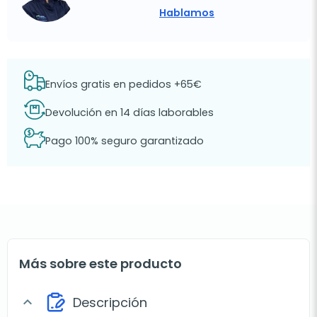
Hablamos
Envíos gratis en pedidos +65€
Devolución en 14 días laborables
Pago 100% seguro garantizado
Más sobre este producto
Descripción
expand_more