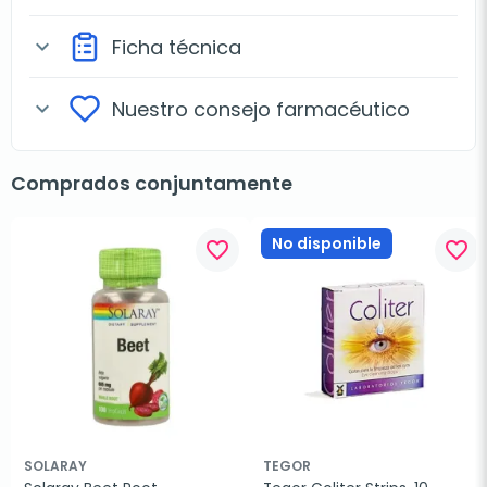
Ficha técnica
expand_more
Nuestro consejo farmacéutico
expand_more
Comprados conjuntamente
No disponible
favorite_border
favorite_border
SOLARAY
TEGOR