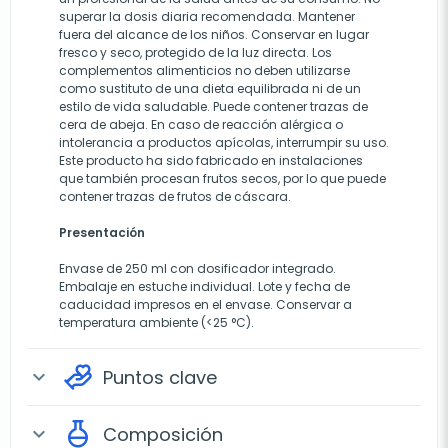
superar la dosis diaria recomendada. Mantener
fuera del alcance de los niños. Conservar en lugar
fresco y seco, protegido de la luz directa. Los
complementos alimenticios no deben utilizarse
como sustituto de una dieta equilibrada ni de un
estilo de vida saludable. Puede contener trazas de
cera de abeja. En caso de reacción alérgica o
intolerancia a productos apícolas, interrumpir su uso.
Este producto ha sido fabricado en instalaciones
que también procesan frutos secos, por lo que puede
contener trazas de frutos de cáscara.
Presentación
Envase de 250 ml con dosificador integrado.
Embalaje en estuche individual. Lote y fecha de
caducidad impresos en el envase. Conservar a
temperatura ambiente (<25 °C).
Puntos clave
expand_more
Composición
expand_more