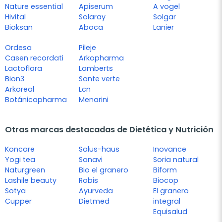
Nature essential
Apiserum
A vogel
Hivital
Solaray
Solgar
Bioksan
Aboca
Lanier
Ordesa
Pileje
Casen recordati
Arkopharma
Lactoflora
Lamberts
Bion3
Sante verte
Arkoreal
Lcn
Botánicapharma
Menarini
Otras marcas destacadas de Dietética y Nutrición
Koncare
Salus-haus
Inovance
Yogi tea
Sanavi
Soria natural
Naturgreen
Bio el granero
Biform
Lashile beauty
Robis
Biocop
Sotya
Ayurveda
El granero
Cupper
Dietmed
integral
Equisalud