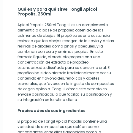
Qué es y para qué sirve Tongil Apicol
Propolis, 250ml
Apicol Propolis 250ml Tong-il es un complemento
alimenticio a base de propóleo obtenido de las
colmenas de abejas. El propóleo es una sustancia
resinosa que las abejas recogen de la savia y de las
resinas de árboles como pinos y abedules, y la
combinan con cera y enzimas propias. En este
formato líquido, el producto proporciona una
concentración de extracto de propóleo
estandarizado, diseñado para su consumo oral. El
propóleo ha sido valorado tradicionalmente por su
contenido en flavonoides, fenólicos y aceites
esenciales, que favorecen la ingesta de compuestos
de origen apícola. Tong-il ofrece este extracto en
envase dosificador, lo que facilita su dosificación y
su integración en la rutina diaria.
Propiedades de sus ingredientes
El propóleo de Tongil Apicol Propolis contiene una
variedad de compuestos que actúan como
antioxidantes, entre ellos flavonoides como la