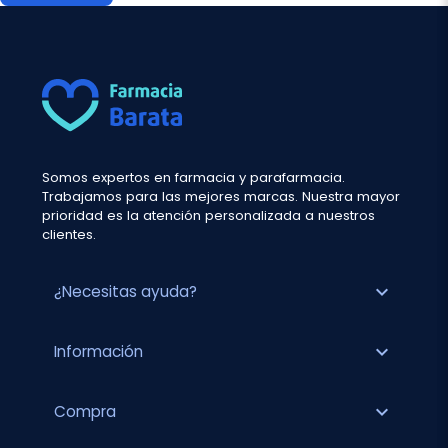
Somos expertos en farmacia y parafarmacia.
Trabajamos para las mejores marcas. Nuestra mayor
prioridad es la atención personalizada a nuestros
clientes.
expand_more
¿Necesitas ayuda?
expand_more
Información
expand_more
Compra