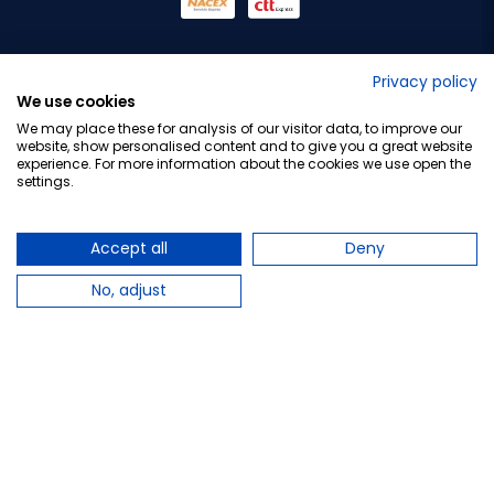
No lo decimos nosotros...
Privacy policy
We use cookies
¡Tu opinión es importante!
We may place these for analysis of our visitor data, to improve our
website, show personalised content and to give you a great website
experience. For more information about the cookies we use open the
settings.
Copyright © 2010-2026 Farmacia Barata S.L. Todos los
derechos reservados.
Accept all
Deny
No, adjust
Total:
19,10 €
−
+
Añadir al carrito