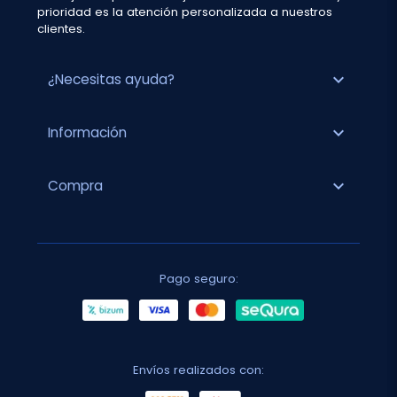
prioridad es la atención personalizada a nuestros
clientes.
expand_more
¿Necesitas ayuda?
expand_more
Información
expand_more
Compra
Pago seguro:
Envíos realizados con: