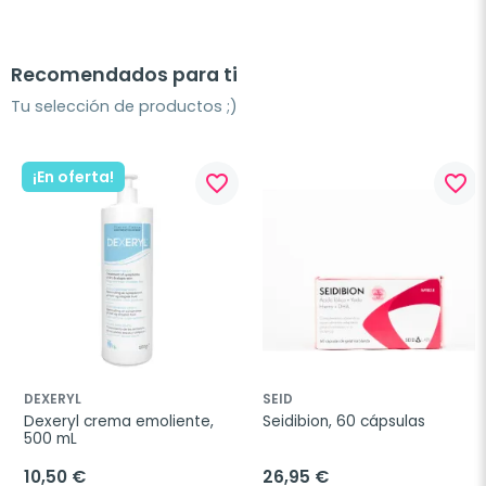
Recomendados para ti
Tu selección de productos ;)
¡En oferta!
favorite_border
favorite_border
DEXERYL
SEID
Dexeryl crema emoliente, 
Seidibion, 60 cápsulas
500 mL
10,50 €
26,95 €