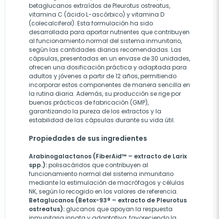
betaglucanos extraídos de Pleurotus ostreatus,
vitamina C (ácido L-ascórbico) y vitamina D
(colecalciferol). Esta formulación ha sido
desarrollada para aportar nutrientes que contribuyen
al funcionamiento normal del sistema inmunitario,
según las cantidades diarias recomendadas. Las
cápsulas, presentadas en un envase de 30 unidades,
ofrecen una dosificación práctica y adaptada para
adultos y jóvenes a partir de 12 años, permitiendo
incorporar estos componentes de manera sencilla en
la rutina diaria. Además, su producción se rige por
buenas prácticas de fabricación (GMP),
garantizando la pureza de los extractos y la
estabilidad de las cápsulas durante su vida útil.
Propiedades de sus ingredientes
Arabinogalactanos (FiberAid™ – extracto de Larix
spp.):
polisacáridos que contribuyen al
funcionamiento normal del sistema inmunitario
mediante la estimulación de macrófagos y células
NK, según lo recogido en los valores de referencia.
Betaglucanos (Betox-93® – extracto de Pleurotus
ostreatus):
glucanos que apoyan la respuesta
inmunitaria innata y adaptativa, favoreciendo la