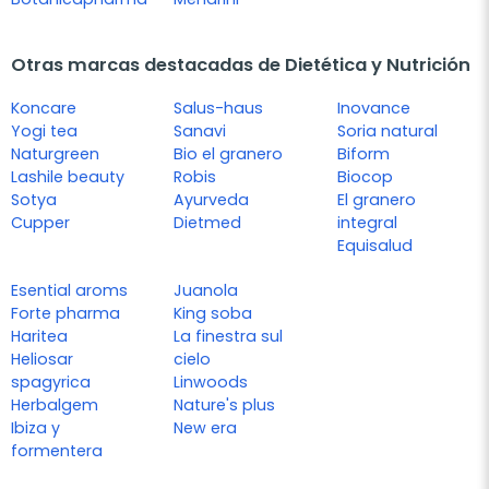
Otras marcas destacadas de Dietética y Nutrición
Koncare
Salus-haus
Inovance
Yogi tea
Sanavi
Soria natural
Naturgreen
Bio el granero
Biform
Lashile beauty
Robis
Biocop
Sotya
Ayurveda
El granero
Cupper
Dietmed
integral
Equisalud
Esential aroms
Juanola
Forte pharma
King soba
Haritea
La finestra sul
Heliosar
cielo
spagyrica
Linwoods
Herbalgem
Nature's plus
Ibiza y
New era
formentera