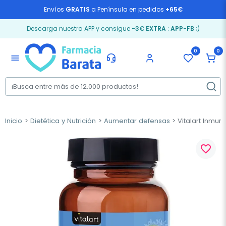
Envíos
GRATIS
a Península en pedidos
+65€
Descarga nuestra APP y consigue
-3€ EXTRA
:
APP-FB
;)
0
0
menu
Inicio
Dietética y Nutrición
Aumentar defensas
Vitalart Inmun
favorite_border