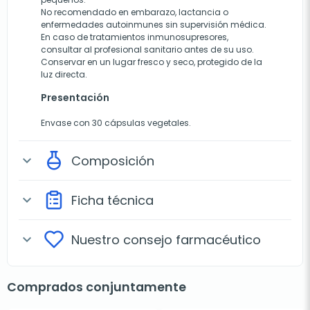
No recomendado en embarazo, lactancia o
enfermedades autoinmunes sin supervisión médica.
En caso de tratamientos inmunosupresores,
consultar al profesional sanitario antes de su uso.
Conservar en un lugar fresco y seco, protegido de la
luz directa.
Presentación
Envase con 30 cápsulas vegetales.
Composición
expand_more
Ficha técnica
expand_more
Nuestro consejo farmacéutico
expand_more
Comprados conjuntamente