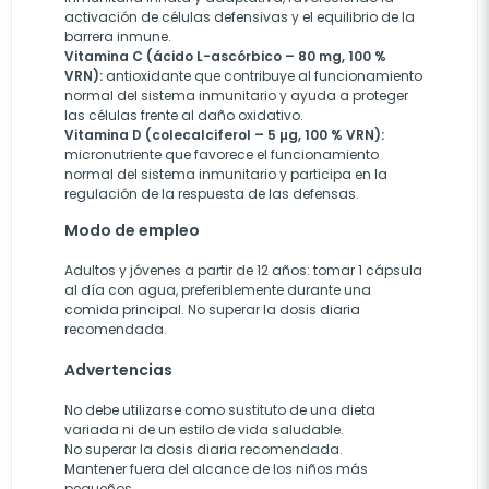
activación de células defensivas y el equilibrio de la
barrera inmune.
Vitamina C (ácido L-ascórbico – 80 mg, 100 %
VRN):
antioxidante que contribuye al funcionamiento
normal del sistema inmunitario y ayuda a proteger
las células frente al daño oxidativo.
Vitamina D (colecalciferol – 5 µg, 100 % VRN):
micronutriente que favorece el funcionamiento
normal del sistema inmunitario y participa en la
regulación de la respuesta de las defensas.
Modo de empleo
Adultos y jóvenes a partir de 12 años: tomar 1 cápsula
al día con agua, preferiblemente durante una
comida principal. No superar la dosis diaria
recomendada.
Advertencias
No debe utilizarse como sustituto de una dieta
variada ni de un estilo de vida saludable.
No superar la dosis diaria recomendada.
Mantener fuera del alcance de los niños más
pequeños.