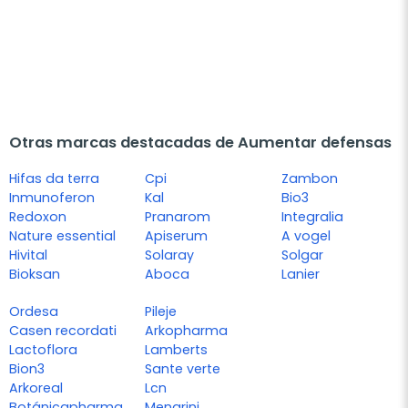
Otras marcas destacadas de Aumentar defensas
Hifas da terra
Cpi
Zambon
Inmunoferon
Kal
Bio3
Redoxon
Pranarom
Integralia
Nature essential
Apiserum
A vogel
Hivital
Solaray
Solgar
Bioksan
Aboca
Lanier
Ordesa
Pileje
Casen recordati
Arkopharma
Lactoflora
Lamberts
Bion3
Sante verte
Arkoreal
Lcn
Botánicapharma
Menarini