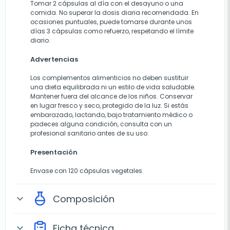
Tomar 2 cápsulas al día con el desayuno o una
comida. No superar la dosis diaria recomendada. En
ocasiones puntuales, puede tomarse durante unos
días 3 cápsulas como refuerzo, respetando el límite
diario.
Advertencias
Los complementos alimenticios no deben sustituir
una dieta equilibrada ni un estilo de vida saludable.
Mantener fuera del alcance de los niños. Conservar
en lugar fresco y seco, protegido de la luz. Si estás
embarazado, lactando, bajo tratamiento médico o
padeces alguna condición, consulta con un
profesional sanitario antes de su uso.
Presentación
Envase con 120 cápsulas vegetales.
Composición
expand_more
Ficha técnica
expand_more