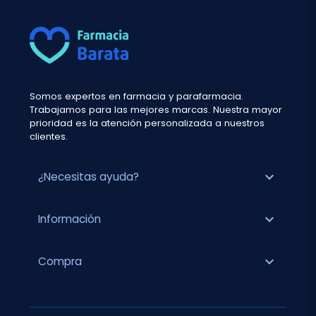
Somos expertos en farmacia y parafarmacia.
Trabajamos para las mejores marcas. Nuestra mayor
prioridad es la atención personalizada a nuestros
clientes.
expand_more
¿Necesitas ayuda?
expand_more
Información
expand_more
Compra