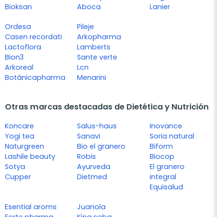
Bioksan
Aboca
Lanier
Ordesa
Pileje
Casen recordati
Arkopharma
Lactoflora
Lamberts
Bion3
Sante verte
Arkoreal
Lcn
Botánicapharma
Menarini
Otras marcas destacadas de Dietética y Nutrición
Koncare
Salus-haus
Inovance
Yogi tea
Sanavi
Soria natural
Naturgreen
Bio el granero
Biform
Lashile beauty
Robis
Biocop
Sotya
Ayurveda
El granero
Cupper
Dietmed
integral
Equisalud
Esential aroms
Juanola