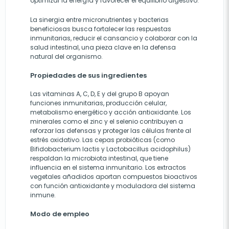
optimizar la energía y favorecer el equilibrio digestivo.
La sinergia entre micronutrientes y bacterias
beneficiosas busca fortalecer las respuestas
inmunitarias, reducir el cansancio y colaborar con la
salud intestinal, una pieza clave en la defensa
natural del organismo.
Propiedades de sus ingredientes
Las vitaminas A, C, D, E y del grupo B apoyan
funciones inmunitarias, producción celular,
metabolismo energético y acción antioxidante. Los
minerales como el zinc y el selenio contribuyen a
reforzar las defensas y proteger las células frente al
estrés oxidativo. Las cepas probióticas (como
Bifidobacterium lactis y Lactobacillus acidophilus)
respaldan la microbiota intestinal, que tiene
influencia en el sistema inmunitario. Los extractos
vegetales añadidos aportan compuestos bioactivos
con función antioxidante y moduladora del sistema
inmune.
Modo de empleo