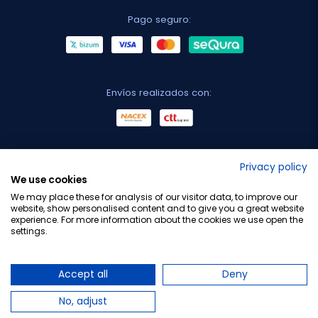
Pago seguro:
Envíos realizados con:
No lo decimos nosotros...
Privacy policy
We use cookies
¡Tu opinión es importante!
We may place these for analysis of our visitor data, to improve our
website, show personalised content and to give you a great website
experience. For more information about the cookies we use open the
settings.
Copyright © 2010-2026 Farmacia Barata S.L. Todos los
derechos reservados.
Accept all
Deny
No, adjust