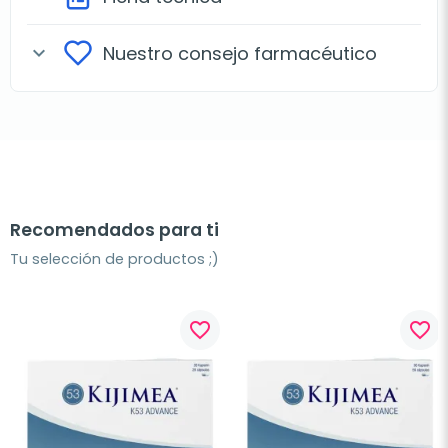
Nuestro consejo farmacéutico
expand_more
Recomendados para ti
Tu selección de productos ;)
favorite_border
favorite_border