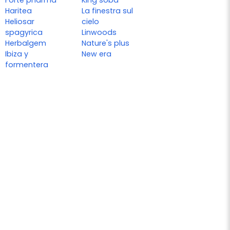
Forte pharma
King soba
Haritea
La finestra sul
Heliosar
cielo
spagyrica
Linwoods
Herbalgem
Nature's plus
Ibiza y
New era
formentera