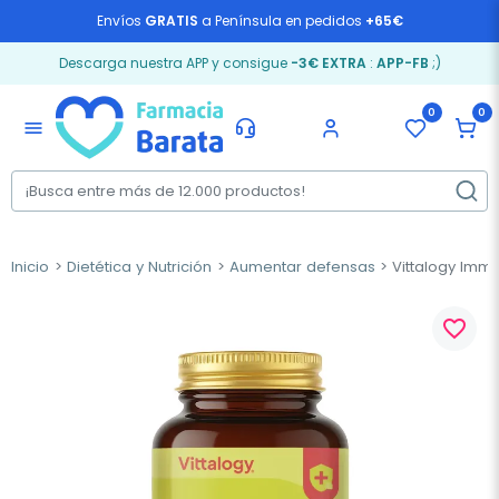
Envíos
GRATIS
a Península en pedidos
+65€
Descarga nuestra APP y consigue
-3€ EXTRA
:
APP-FB
;)
0
0
menu
Inicio
Dietética y Nutrición
Aumentar defensas
Vittalogy Imm
favorite_border