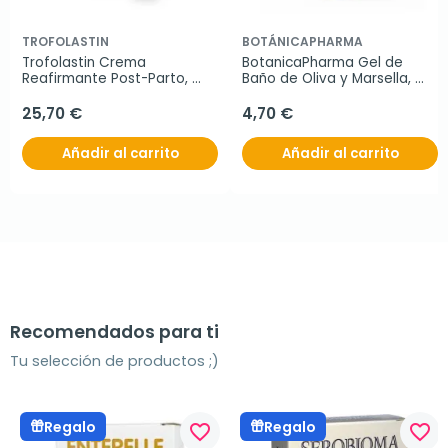
TROFOLASTIN
BOTÁNICAPHARMA
Trofolastin Crema 
BotanicaPharma Gel de 
Reafirmante Post-Parto, 
Baño de Oliva y Marsella, 
200 ml.
500ml.
25,70 €
4,70 €
Añadir al carrito
Añadir al carrito
Recomendados para ti
Tu selección de productos ;)
Regalo
Regalo
favorite_border
favorite_border