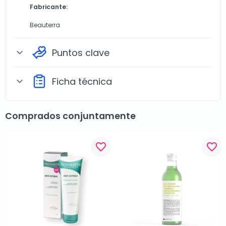
Fabricante:
Beauterra
Puntos clave
expand_more
Ficha técnica
expand_more
Comprados conjuntamente
favorite_border
favorite_border