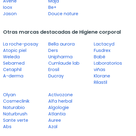
Avene
Maja
Ioox
Be+
Jason
Douce nature
Otras marcas destacadas de Higiene corporal
La roche-posay
Bella aurora
Lactacyd
Atopic piel
Ders
Fusdrex
Weleda
Unipharma
Babé
Sebamed
Cumlaude lab
Laboratorios
Cetaphil
Erosil
viñas
A-derma
Ducray
Klorane
Rilastil
Olyan
Activozone
Cosmeclinik
Alfa herbal
Naturabio
Algologie
Naturbrush
Atlantia
Sante verte
Auree
Abs
Azal