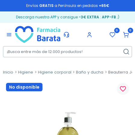
Envíos
GRATIS
a Península en pedidos
+65€
Descarga nuestra APP y consigue
-3€ EXTRA
:
APP-FB
;)
0
0
menu
Inicio
Higiene
Higiene corporal
Baño y ducha
Beauterra Jab
No disponible
favorite_border