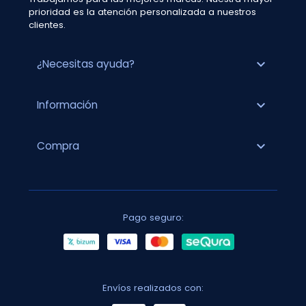
prioridad es la atención personalizada a nuestros
clientes.
expand_more
¿Necesitas ayuda?
expand_more
Información
expand_more
Compra
Pago seguro:
Envíos realizados con: