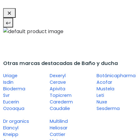
Otras marcas destacadas de Baño y ducha
Uriage
Dexeryl
Botánicapharma
Isdin
Cerave
Acofar
Bioderma
Apivita
Mustela
Svr
Topicrem
Leti
Eucerin
Carederm
Nuxe
Ozoaqua
Caudalie
Sesderma
Dr organics
Multilind
Elancyl
Heliosar
Kneipp
Cattier