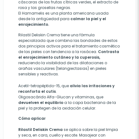
cáscaras de las frutas cítricas verdes, el extracto de
rosa y las grosellas negras.
El Hamamelis es una planta americana usada
desde la antigüedad para
calmar la piel y el
enrojecimiento.
Rilastil Deliskin Crema tiene una fórmula
especializada que combina las bondades de estos
dos principios activos para el tratamiento cosmético
de las pieles con tendencia a la rosácea.
Contrasta
el enrojecimiento cutáneo y la cuperosis,
reduciendo la visibilidad de las dilataciones o
arañas vasculares (telangiectasias) en pieles
sensibles y reactivas.
Acetil-tetrapéptido-15, que
alivia las irritaciones y
reconforta el cutis
.
Oligosacárido Alfa-Glucan y vitaminas, que
devuelven el equilibrio
a la capa bacteriana de la
piel y la protegen de la oxidación celular.
Cómo aplicar
Rilastil Deliskin Crema
se aplica sobre la piel limpia
y seca, en cara, cuello y escote. Masajear con