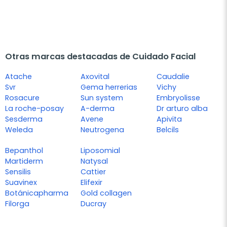
Otras marcas destacadas de Cuidado Facial
Atache
Axovital
Caudalie
Svr
Gema herrerias
Vichy
Rosacure
Sun system
Embryolisse
La roche-posay
A-derma
Dr arturo alba
Sesderma
Avene
Apivita
Weleda
Neutrogena
Belcils
Bepanthol
Liposomial
Martiderm
Natysal
Sensilis
Cattier
Suavinex
Elifexir
Botánicapharma
Gold collagen
Filorga
Ducray