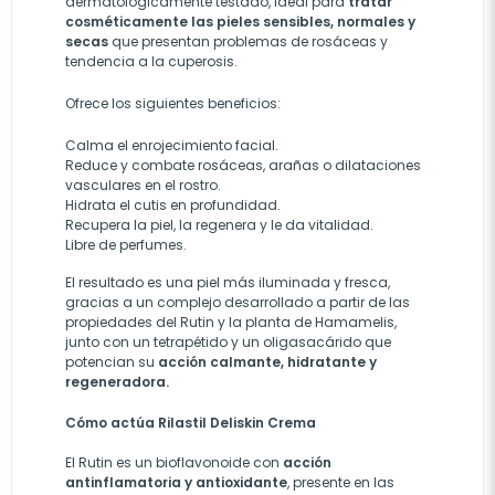
dermatológicamente testado, ideal para
tratar
cosméticamente las pieles sensibles, normales y
secas
que presentan problemas de rosáceas y
tendencia a la cuperosis.
Ofrece los siguientes beneficios:
Calma el enrojecimiento facial
.
Reduce y combate rosáceas, arañas o dilataciones
vasculares en el rostro.
Hidrata el cutis en profundidad.
Recupera la piel, la regenera y le da vitalidad.
Libre de perfumes.
El resultado es una piel más iluminada y fresca,
gracias a un complejo desarrollado a partir de las
propiedades del Rutin y la planta de Hamamelis,
junto con un tetrapétido y un oligasacárido que
potencian su
acción calmante, hidratante y
regeneradora.
Cómo actúa Rilastil Deliskin Crema
El Rutin es un bioflavonoide con
acción
antinflamatoria y antioxidante
, presente en las