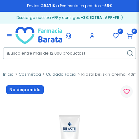
Envíos
GRATIS
a Península en pedidos
+65€
Descarga nuestra APP y consigue
-3€ EXTRA
:
APP-FB
;)
0
0
menu
Inicio
Cosmética
Cuidado Facial
Rilastil Deliskin Crema, 40ml
No disponible
favorite_border