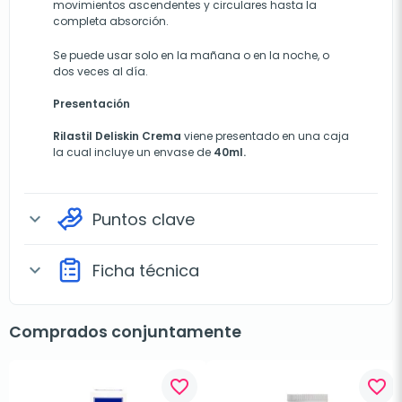
movimientos ascendentes y circulares hasta la
completa absorción.
Se puede usar solo en la mañana o en la noche, o
dos veces al día.
Presentación
Rilastil Deliskin Crema
viene presentado en una caja
la cual incluye un envase de
40ml.
Puntos clave
expand_more
Ficha técnica
expand_more
Comprados conjuntamente
favorite_border
favorite_border