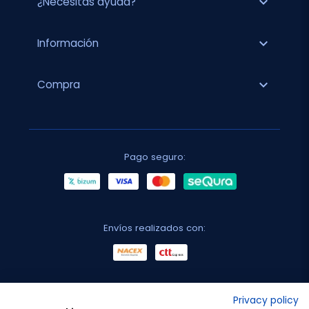
expand_more
¿Necesitas ayuda?
expand_more
Información
expand_more
Compra
Pago seguro:
Envíos realizados con:
No lo decimos nosotros...
Privacy policy