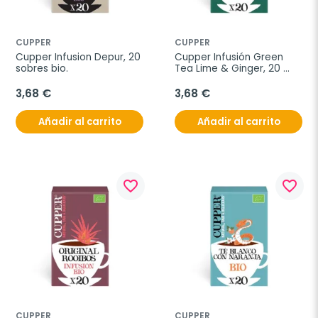
CUPPER
CUPPER
Cupper Infusion Depur, 20 
Cupper Infusión Green 
sobres bio.
Tea Lime & Ginger, 20 
sobres bio
3,68 €
3,68 €
Añadir al carrito
Añadir al carrito
favorite_border
favorite_border
CUPPER
CUPPER