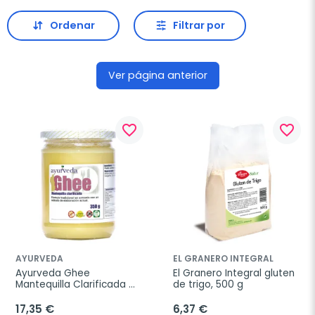
Ordenar
Filtrar por
Ver página anterior
favorite_border
favorite_border
AYURVEDA
EL GRANERO INTEGRAL
Ayurveda Ghee 
El Granero Integral gluten 
Mantequilla Clarificada 
de trigo, 500 g
Ecológico, 350 g
17,35 €
6,37 €