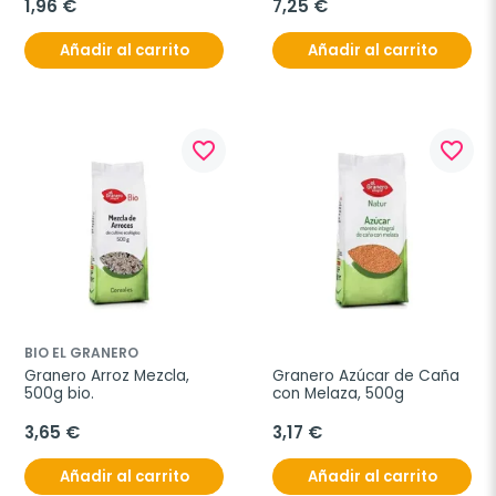
1,96 €
7,25 €
Añadir al carrito
Añadir al carrito
favorite_border
favorite_border
BIO EL GRANERO
Granero Arroz Mezcla, 
Granero Azúcar de Caña 
500g bio.
con Melaza, 500g
3,65 €
3,17 €
Añadir al carrito
Añadir al carrito