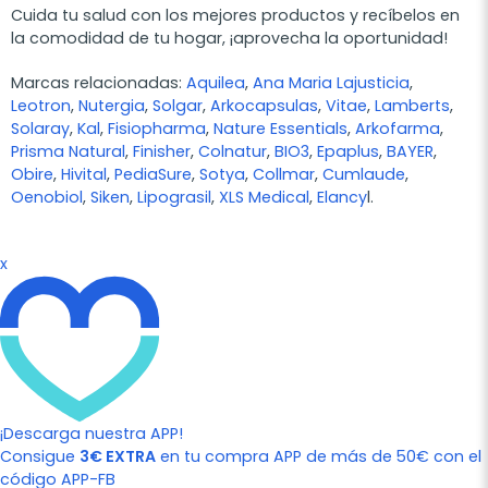
Cuida tu salud con los mejores productos y recíbelos en
la comodidad de tu hogar, ¡aprovecha la oportunidad!
Marcas relacionadas:
Aquilea
,
Ana Maria Lajusticia
,
Leotron
,
Nutergia
,
Solgar
,
Arkocapsulas
,
Vitae
,
Lamberts
,
Solaray
,
Kal
,
Fisiopharma
,
Nature Essentials
,
Arkofarma
,
Prisma Natural
,
Finisher
,
Colnatur
,
BIO3
,
Epaplus
,
BAYER
,
Obire
,
Hivital
,
PediaSure
,
Sotya
,
Collmar
,
Cumlaude
,
Oenobiol
,
Siken
,
Lipograsil
,
XLS Medical
,
Elancy
l.
x
¡Descarga nuestra APP!
Consigue
3€ EXTRA
en tu compra APP de más de 50€ con el
código APP-FB