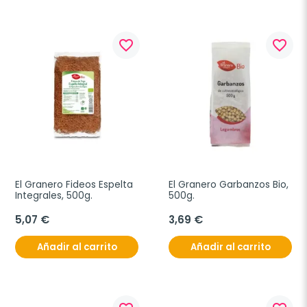
favorite_border
favorite_border
El Granero Fideos Espelta 
El Granero Garbanzos Bio, 
Integrales, 500g.
500g.
5,07 €
3,69 €
Añadir al carrito
Añadir al carrito