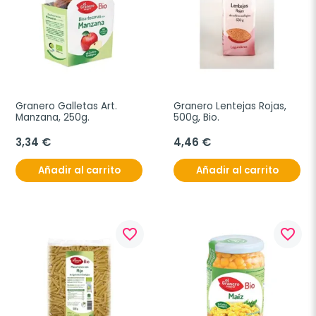
Granero Galletas Art. 
Granero Lentejas Rojas, 
Manzana, 250g.
500g, Bio.
3,34 €
4,46 €
Añadir al carrito
Añadir al carrito
favorite_border
favorite_border