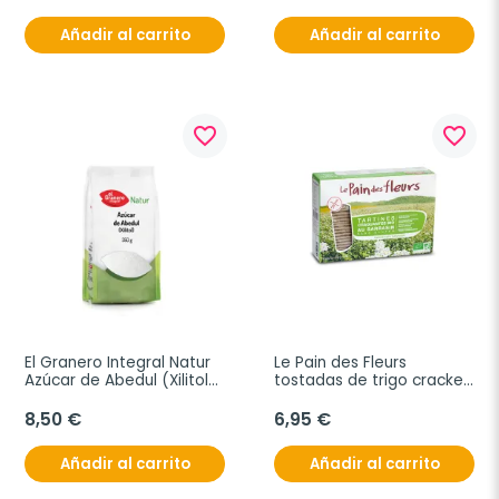
Añadir al carrito
Añadir al carrito
favorite_border
favorite_border
El Granero Integral Natur 
Le Pain des Fleurs 
Azúcar de Abedul (Xilitol), 
tostadas de trigo cracker 
350 g
de sarraceno sin gluten 
BIO, 300 g
8,50 €
6,95 €
Añadir al carrito
Añadir al carrito