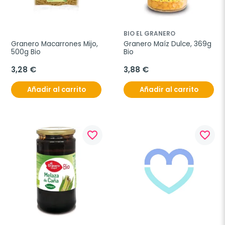
BIO EL GRANERO
Granero Macarrones Mijo, 
Granero Maíz Dulce, 369g 
500g Bio
Bio
3,28 €
3,88 €
Añadir al carrito
Añadir al carrito
favorite_border
favorite_border