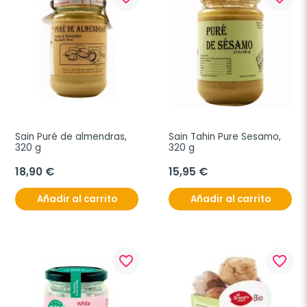
Sain Puré de almendras, 
Sain Tahin Pure Sesamo, 
320 g
320 g
18,90 €
15,95 €
Añadir al carrito
Añadir al carrito
favorite_border
favorite_border