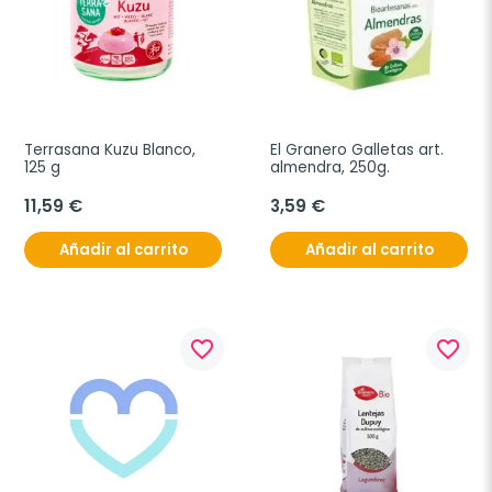
Terrasana Kuzu Blanco, 
El Granero Galletas art. 
125 g
almendra, 250g.
11,59 €
3,59 €
Añadir al carrito
Añadir al carrito
favorite_border
favorite_border