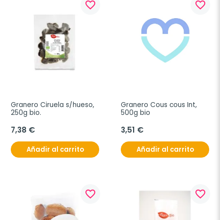
favorite_border
favorite_border
Granero Ciruela s/hueso, 
Granero Cous cous Int, 
250g bio.
500g bio
7,38 €
3,51 €
Añadir al carrito
Añadir al carrito
favorite_border
favorite_border