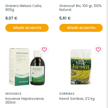
Granero Melaza Caña, 
Granocaf Bio, 100 gr, 100% 
900g.
Natural.
8,07 €
5,61 €
Añadir al carrito
Añadir al carrito
favorite_border
favorite_border
INOVANCE
SORRIBAS
Inovance Hepatovance, 
Kesvit Sorribas, 1/2 kg.
300ml