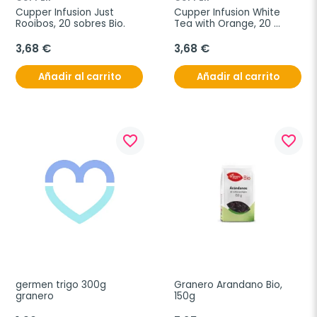
Cupper Infusion Just 
Cupper Infusion White 
Rooibos, 20 sobres Bio.
Tea with Orange, 20 
sobres bio
3,68 €
3,68 €
Añadir al carrito
Añadir al carrito
favorite_border
favorite_border
germen trigo 300g 
Granero Arandano Bio, 
granero
150g