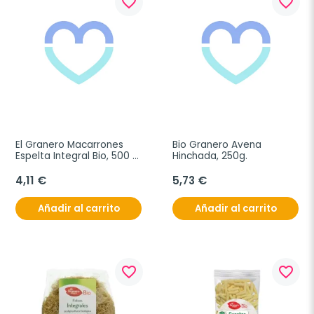
favorite_border
favorite_border
El Granero Macarrones 
Bio Granero Avena 
Espelta Integral Bio, 500 
Hinchada, 250g.
gramos.
4,11 €
5,73 €
Añadir al carrito
Añadir al carrito
favorite_border
favorite_border