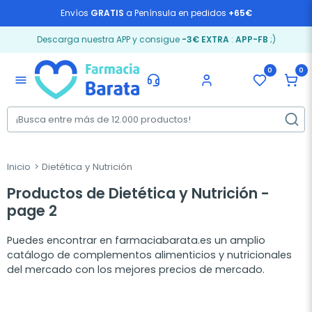
Envíos
GRATIS
a Península en pedidos
+65€
Descarga nuestra APP y consigue
-3€ EXTRA
:
APP-FB
;)
0
0
menu
Inicio
Dietética y Nutrición
Productos de Dietética y Nutrición -
page 2
Puedes encontrar en farmaciabarata.es un amplio
catálogo de complementos alimenticios y nutricionales
del mercado con los mejores precios de mercado.