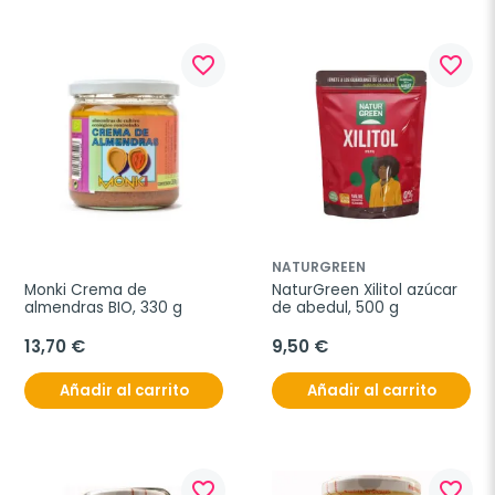
favorite_border
favorite_border
NATURGREEN
Monki Crema de 
NaturGreen Xilitol azúcar 
almendras BIO, 330 g
de abedul, 500 g
13,70 €
9,50 €
Añadir al carrito
Añadir al carrito
favorite_border
favorite_border