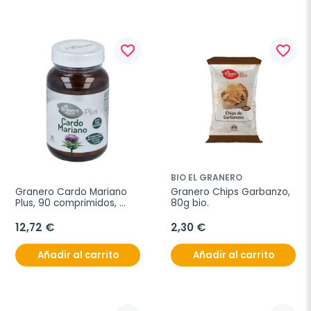
favorite_border
favorite_border
BIO EL GRANERO
Granero Cardo Mariano 
Granero Chips Garbanzo, 
Plus, 90 comprimidos, 
80g bio.
550mg.
12,72 €
2,30 €
Añadir al carrito
Añadir al carrito