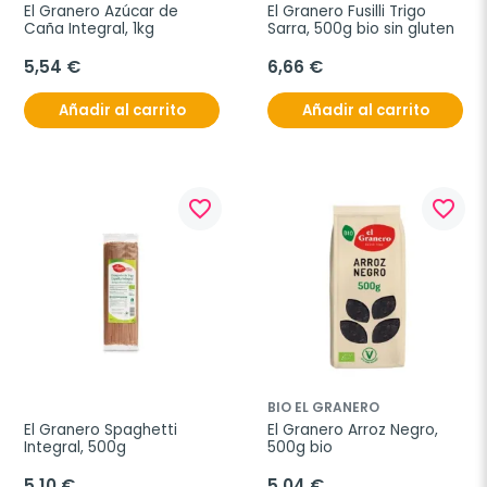
El Granero Azúcar de 
El Granero Fusilli Trigo 
Caña Integral, 1kg
Sarra, 500g bio sin gluten
5,54 €
6,66 €
Añadir al carrito
Añadir al carrito
favorite_border
favorite_border
BIO EL GRANERO
El Granero Spaghetti 
El Granero Arroz Negro, 
Integral, 500g
500g bio
5,10 €
5,04 €