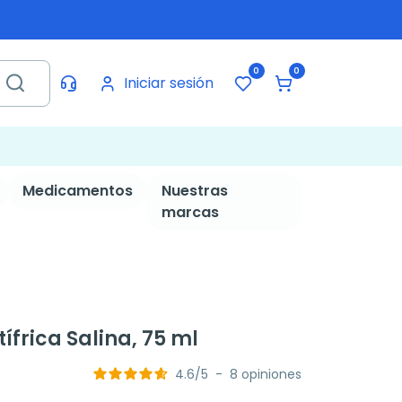
0
0
Iniciar sesión
Medicamentos
Nuestras
marcas
frica Salina, 75 ml
4.6
/
5
-
8
opiniones