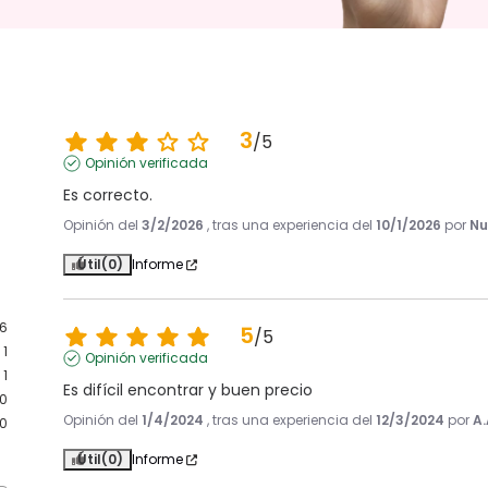
3
/
5
Opinión verificada
Es correcto.
Opinión del
3/2/2026
, tras una experiencia del
10/1/2026
por
Nu
Útil
(0)
Informe
6
5
/
5
1
Opinión verificada
1
Es difícil encontrar y buen precio
0
Opinión del
1/4/2024
, tras una experiencia del
12/3/2024
por
A.
0
Útil
(0)
Informe