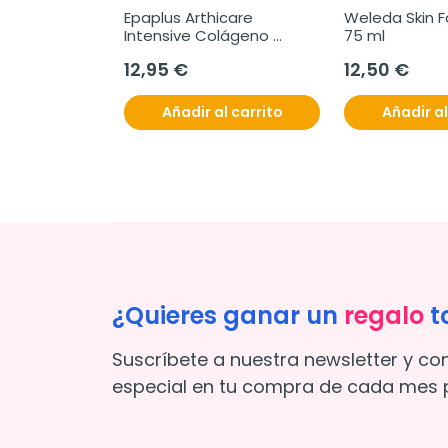
Epaplus Arthicare 
Weleda Skin Fo
Intensive Colágeno 
75 ml
Nativo Tipo II, 30 
12,95 €
12,50 €
comprimidos
Añadir al carrito
Añadir al
¿Quieres ganar un
regalo
t
Suscríbete a nuestra newsletter y co
especial en tu compra de cada mes p