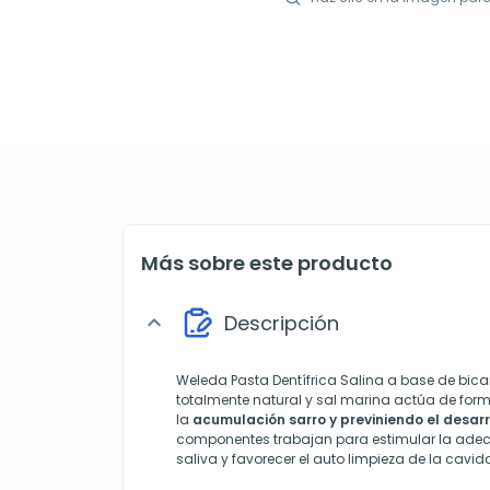
Más sobre este producto
Descripción
expand_more
Weleda Pasta Dentífrica Salina a base de bic
totalmente natural y sal marina actúa de fo
la
acumulación sarro y previniendo el desarro
componentes trabajan para estimular la ad
saliva y favorecer el auto limpieza de la cavi