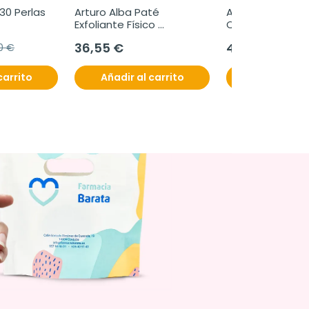
 30 Perlas
Arturo Alba Paté 
Arturo Alba Solu
Exfoliante Físico 
Química Exfoliant
Renovador, 50 g
ampollas
36,55 €
41,65 €
0 €
carrito
Añadir al carrito
Añadir al c