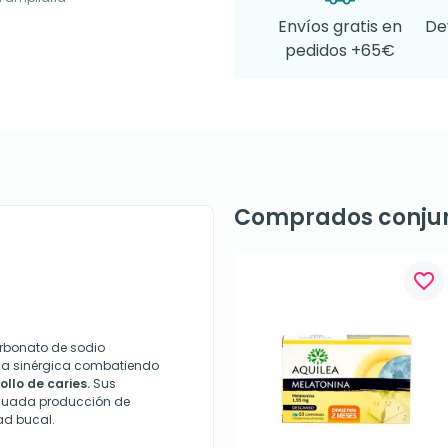
Envíos gratis en
De
pedidos +65€
Comprados conju
favorite_border
arbonato de sodio
rma sinérgica combatiendo
llo de caries.
Sus
ecuada producción de
dad bucal.