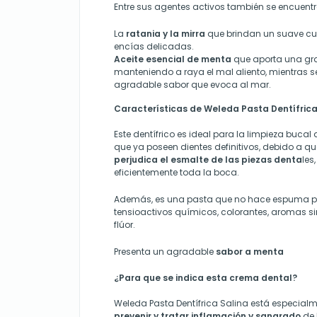
Entre sus agentes activos también se encuentr
La
ratania y la mirra
que brindan un suave cui
encías delicadas.
Aceite esencial de menta
que aporta una gra
manteniendo a raya el mal aliento, mientras 
agradable sabor que evoca al mar.
Características de Weleda Pasta Dentífrica
Este dentífrico es ideal para la limpieza bucal 
que ya poseen dientes definitivos, debido a q
perjudica el esmalte de las piezas denta
les
eficientemente toda la boca.
Además, es una pasta que no hace espuma p
tensioactivos químicos, colorantes, aromas si
flúor.
Presenta un agradable
sabor a menta
¿Para que se indica esta crema dental?
Weleda Pasta Dentífrica Salina está especial
prevenir y tratar inflamación y sangrado
de 