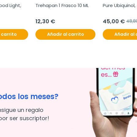
od Light, 
Trehapan 1 Frasco 10 ML
Pure Ubiquinol,
12,30 €
45,00 €
48,8
 carrito
Añadir al carrito
Añadir al 
odos los meses?
nsigue un regalo
or ser suscriptor!