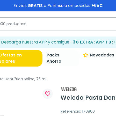
Envíos
GRATIS
a Península en pedidos
+65€
Descarga nuestra APP y consigue
-3€ EXTRA
:
APP-FB
;)
Ofertas en
Packs
Novedades
Solares
Ahorro
a Dentífrica Salina, 75 ml
favorite_border
Weleda Pasta Dentí
Referencia: 170860