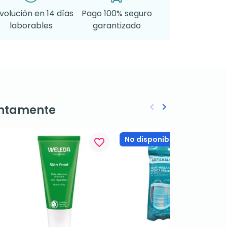
volución en 14 días
Pago 100% seguro
laborables
garantizado
keyboard_arrow_left
keyboard_arrow_right
ntamente
Anterior
Siguiente
No disponible
favorite_border
favorite_border