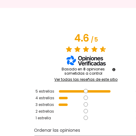
4.6
/
5
Basado en
8
opiniones
sometidas a control
Ver todas las reseñas de este sitio
5
estrellas
4
estrellas
3
estrellas
2
estrellas
1
estrella
Ordenar las opiniones