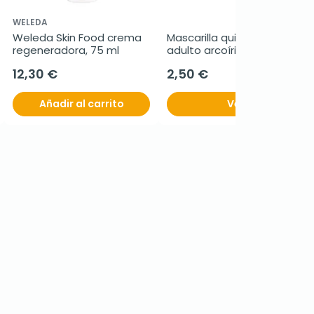
WELEDA
Weleda Skin Food crema 
Mascarilla quirúrgica 
regeneradora, 75 ml
adulto arcoíris, 10 
mascarillas
12,30 €
2,50 €
Añadir al carrito
Ver