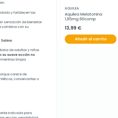
an:
AQUILEA
dado y fortalecen las
Aquilea Melatonina 
1,95mg 60comp
n sensación de bienestar
se combina con su
13,99 €
Añadir al carrito
 Salina
diaria de adultos y niños
ue
su suave acción no
, mientras limpia
orque carece de
ntéticos, conservantes o
mente indicada para
las encías, sensibilidad