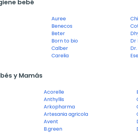
giene bebé
Auree
Ch
Benecos
Co
Beter
Dh
Born to bio
Dr
Calber
Dr
Carelia
Es
ebés y Mamás
Acorelle
Anthyllis
Arkopharma
Artesania agricola
Avent
B.green