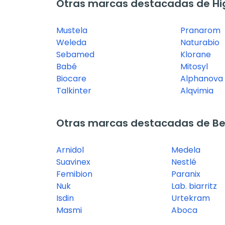
Otras marcas destacadas de Hi
Mustela
Pranarom
Weleda
Naturabio
Sebamed
Klorane
Babé
Mitosyl
Biocare
Alphanova
Talkinter
Alqvimia
Otras marcas destacadas de B
Arnidol
Medela
Suavinex
Nestlé
Femibion
Paranix
Nuk
Lab. biarritz
Isdin
Urtekram
Masmi
Aboca