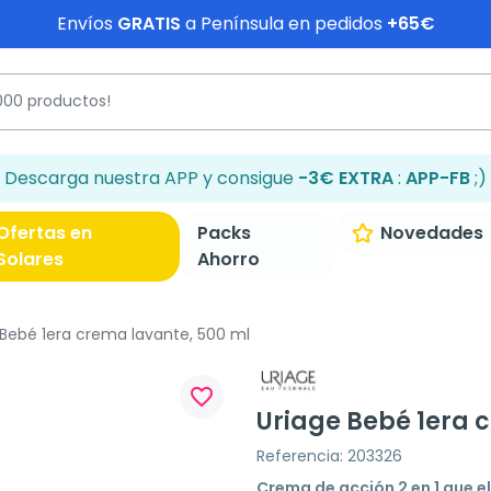
Envíos
GRATIS
a Península en pedidos
+65€
Descarga nuestra APP y consigue
-3€ EXTRA
:
APP-FB
;)
Ofertas en
Packs
Novedades
Solares
Ahorro
Bebé 1era crema lavante, 500 ml
favorite_border
Uriage Bebé 1era 
Referencia: 203326
Crema de acción 2 en 1 que e