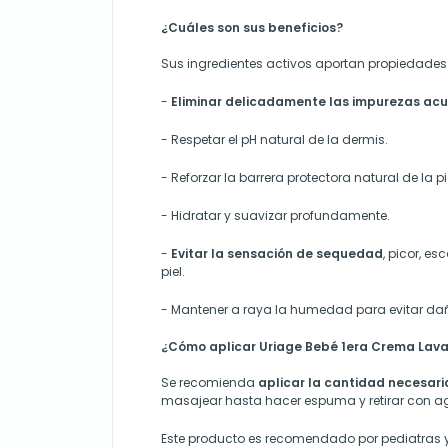
¿Cuáles son sus beneficios?
Sus ingredientes activos aportan propiedade
-
Eliminar delicadamente las impurezas acu
-
Respetar el pH natural de la dermis.
-
Reforzar la barrera protectora natural de la pi
-
Hidratar y suavizar profundamente.
-
Evitar la sensación de sequedad
, picor, es
piel.
-
Mant
ener
a raya la humedad pa
ra
evita
r
dañ
¿Cómo aplicar Uriage Bebé 1era Crema Lav
Se recomienda
aplicar la cantidad necesari
masajear hasta hacer espuma y retirar con ag
Este producto es recomendado por pediatras y