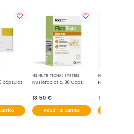
favorite_border
favorite_border
NS NUTRITIONAL SYSTEM
NS NUTRITIONAL S
15 cápsulas.
NS Florabiotic, 30 Caps.
NS Florabiotic G
13,50 €
11,40 €
carrito
Añadir al carrito
Añadir al c