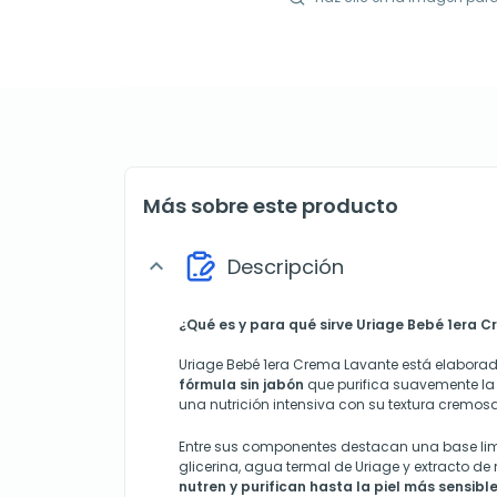
Más sobre este producto
Descripción
expand_more
¿Qué es y para qué sirve Uriage Bebé 1era 
Uriage Bebé 1era Crema Lavante está elabora
fórmula sin jabón
que purifica suavemente la p
una nutrición intensiva con su textura cremosa
Entre sus componentes destacan una base lim
glicerina, agua termal de Uriage y extracto de 
nutren y purifican hasta la piel más sensible