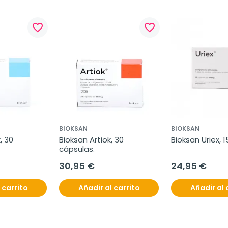
favorite_border
favorite_border
BIOKSAN
BIOKSAN
 30 
Bioksan Artiok, 30 
Bioksan Uriex, 
cápsulas.
30,95 €
24,95 €
 carrito
Añadir al carrito
Añadir al 