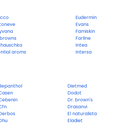
icco
Eudermin
toneve
Evans
yvana
Famiskin
 browns
Farline
. hauschka
Intea
ential aroms
Intersa
Bepanthol
Dietmed
Casen
Dodot
Cebenin
Dr. brown's
Cfn
Drasanvi
Derbos
El naturalista
Dhu
Eladiet