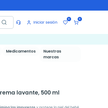
0
0
Iniciar sesión
Medicamentos
Nuestras
marcas
crema lavante, 500 ml
limina las impurezas
y protege la piel del bebé