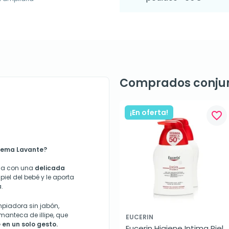
Comprados conju
¡En oferta!
favorite_border
Crema Lavante
?
da con una
delicada
iel del bebé y le aporta
.
piadora sin jabón,
manteca de illipe, que
EUCERIN
 en un solo gesto.
Eucerin Higiene Intima Piel 