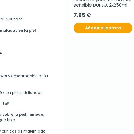
sensible DUPLO, 2x250ml
7,95 €
s que pueden:
Añadir al carrito
muladas en la piel
.
el.
cozor
y
descamación de la
os en pieles delicadas.
ante?
a sobre la piel húmeda
,
ua tibia.
 clínicas de maternidad.