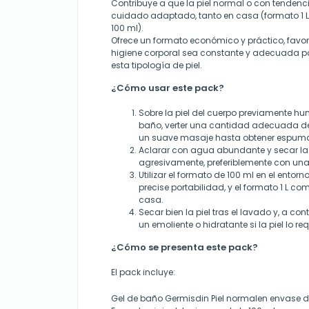
Contribuye a que la piel normal o con tendenci
cuidado adaptado, tanto en casa (formato 1 L)
100 ml).
Ofrece un formato económico y práctico, favor
higiene corporal sea constante y adecuada p
esta tipología de piel.
¿Cómo usar este pack?
Sobre la piel del cuerpo previamente h
baño, verter una cantidad adecuada del
un suave masaje hasta obtener espum
Aclarar con agua abundante y secar la pi
agresivamente, preferiblemente con una
Utilizar el formato de 100 ml en el entor
precise portabilidad, y el formato 1 L c
casa.
Secar bien la piel tras el lavado y, a co
un emoliente o hidratante si la piel lo req
¿Cómo se presenta este pack?
El pack incluye:
Gel de baño Germisdin Piel normalen envase de 1