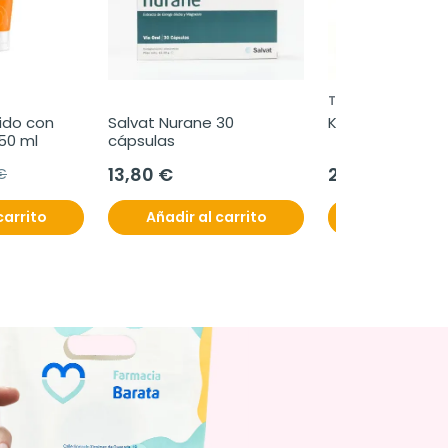
TRICONAILS
ido con 
Salvat Nurane 30 
Kaedum 60 cap
 50 ml
cápsulas
13,80 €
26,65 €
€
carrito
Añadir al carrito
Añadir al c