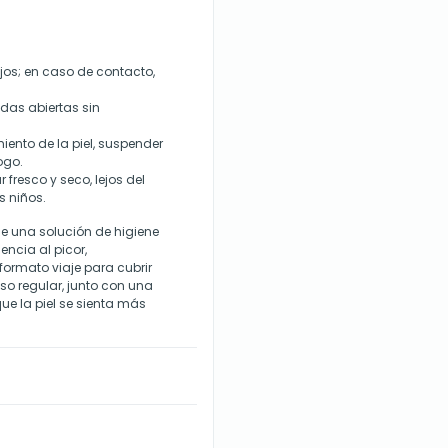
ojos; en caso de contacto,
idas abiertas sin
iento de la piel, suspender
ogo.
 fresco y seco, lejos del
s niños.
ce una solución de higiene
ncia al picor,
ormato viaje para cubrir
uso regular, junto con una
ue la piel se sienta más