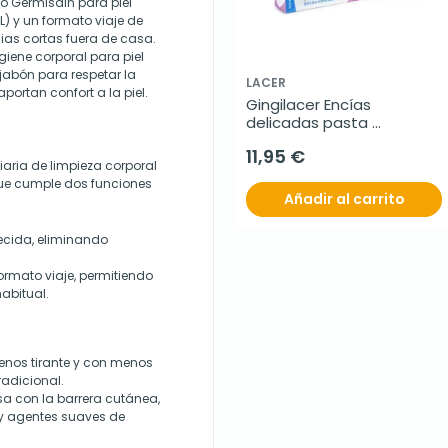
o Germisdin para piel
L) y un formato viaje de
cias cortas fuera de casa.
iene corporal para piel
jabón para respetar la
LACER
portan confort a la piel.
Gingilacer Encías 
delicadas pasta 
dentrífrica duplo, 2x125 ml
11,95 €
diaria de limpieza corporal
ue cumple dos funciones
Añadir al carrito
ecida, eliminando
rmato viaje, permitiendo
habitual.
enos tirante y con menos
radicional.
sa con la barrera cutánea,
 y agentes suaves de