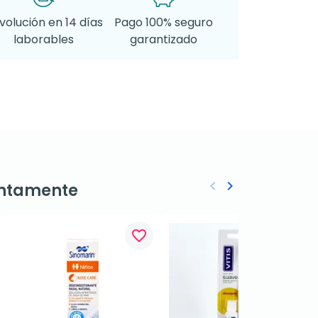
volución en 14 días
Pago 100% seguro
laborables
garantizado
keyboard_arrow_left
keyboard_arrow_right
ntamente
Anterior
Siguiente
favorite_border
favorite_border