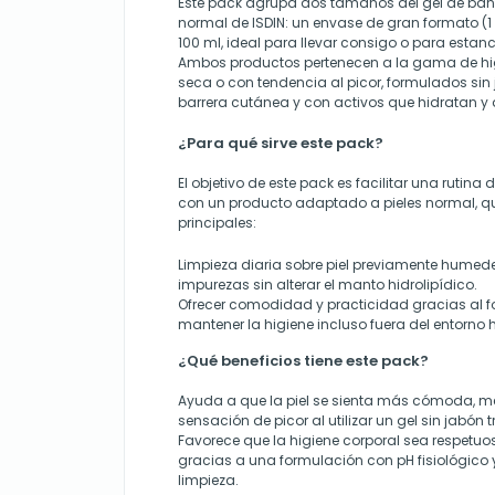
Este pack agrupa dos tamaños del gel de bañ
normal de ISDIN: un envase de gran formato (1 
100 ml, ideal para llevar consigo o para estan
Ambos productos pertenecen a la gama de hig
seca o con tendencia al picor, formulados sin 
barrera cutánea y con activos que hidratan y a
¿Para qué sirve este pack?
El objetivo de este pack es facilitar una rutina 
con un producto adaptado a pieles normal, q
principales:
Limpieza diaria sobre piel previamente humed
impurezas sin alterar el manto hidrolipídico.
Ofrecer comodidad y practicidad gracias al fo
mantener la higiene incluso fuera del entorno 
¿Qué beneficios tiene este pack?
Ayuda a que la piel se sienta más cómoda, m
sensación de picor al utilizar un gel sin jabón t
Favorece que la higiene corporal sea respetuo
gracias a una formulación con pH fisiológico
limpieza.