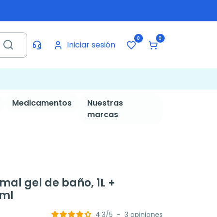
0
0
Iniciar sesión
Medicamentos
Nuestras
marcas
mal gel de baño, 1L +
 ml
4.3
/
5
-
3
opiniones