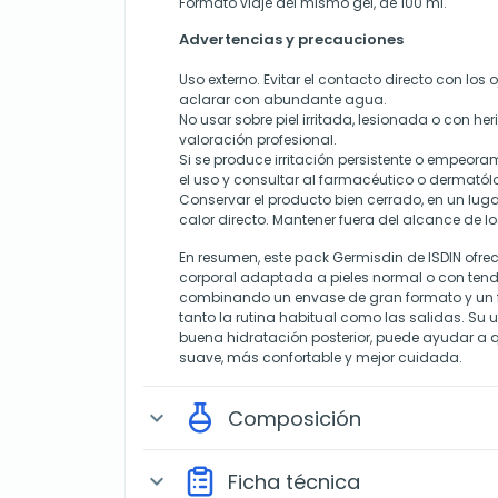
Formato viaje del mismo gel, de 100 ml.
Advertencias y precauciones
Uso externo. Evitar el contacto directo con los 
aclarar con abundante agua.
No usar sobre piel irritada, lesionada o con her
valoración profesional.
Si se produce irritación persistente o empeoram
el uso y consultar al farmacéutico o dermatól
Conservar el producto bien cerrado, en un lugar
calor directo. Mantener fuera del alcance de lo
En resumen, este pack Germisdin de ISDIN ofre
corporal adaptada a pieles normal o con tende
combinando un envase de gran formato y un f
tanto la rutina habitual como las salidas. Su 
buena hidratación posterior, puede ayudar a q
suave, más confortable y mejor cuidada.
Composición
expand_more
Ficha técnica
expand_more