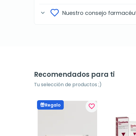
Nuestro consejo farmacéu
expand_more
Recomendados para ti
Tu selección de productos ;)
Regalo
favorite_border