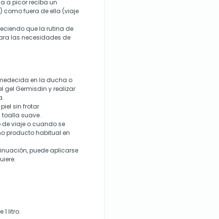
a a picor reciba un
 como fuera de ella (viaje
eciendo que la rutina de
ara las necesidades de
umedecida en la ducha o
 gel Germisdin y realizar
a.
el sin frotar
 toalla suave.
no de viaje o cuando se
omo producto habitual en
ntinuación, puede aplicarse
uiere.
 litro.