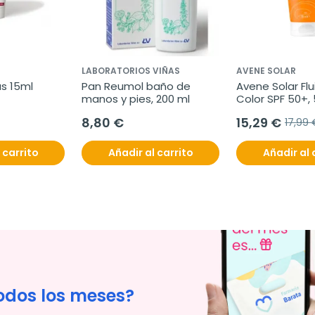
LABORATORIOS VIÑAS
AVENE SOLAR
s 15ml
Pan Reumol baño de 
Avene Solar Flu
manos y pies, 200 ml
Color SPF 50+,
8,80 €
15,29 €
17,99 
 carrito
Añadir al carrito
Añadir al 
odos los meses?