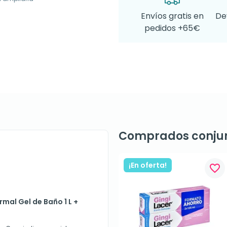
Envíos gratis en
De
pedidos +65€
Comprados conju
¡En oferta!
favorite_border
rmal Gel de Baño 1 L +