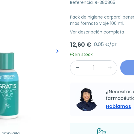
Referencia: R-380865
Pack de higiene corporal pensa
más formato viaje 100 ml.
Ver descripción completa
12,60 €
0,05 €/gr
keyboard_arrow_right
Siguiente
En stock
¿Necesitas 
farmacéutic
Hablamos
a ampliarla