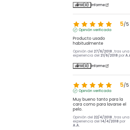
Útil
(0)
Informe
5
/
5
Opinión verificada
Producto usado 
habitualmente
Opinión del
27/6/2018
, tras una
experiencia del
21/6/2018
por
A.
Útil
(0)
Informe
5
/
5
Opinión verificada
Muy bueno tanto para la 
cara como para lavarse el 
pelo.
Opinión del
22/4/2018
, tras una
experiencia del
14/4/2018
por
A.A.