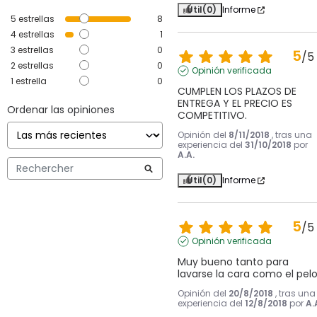
Útil
(0)
Informe
5
estrellas
8
4
estrellas
1
3
estrellas
0
5
/
5
2
estrellas
0
Opinión verificada
1
estrella
0
CUMPLEN LOS PLAZOS DE 
ENTREGA Y EL PRECIO ES 
Ordenar las opiniones
COMPETITIVO.
Opinión del
8/11/2018
, tras una
experiencia del
31/10/2018
por
A.A.
Útil
(0)
Informe
5
/
5
Opinión verificada
Muy bueno tanto para 
lavarse la cara como el pelo
Opinión del
20/8/2018
, tras una
experiencia del
12/8/2018
por
A.