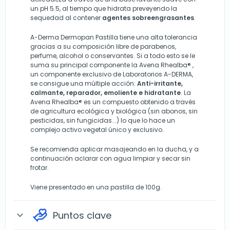
un pH 5.5, al tiempo que hidrata preveyendo la
sequedad al contener
agentes sobreengrasantes
.
A-Derma Dermopan Pastilla tiene una alta tolerancia
gracias a su composición libre de parabenos,
perfume, alcohol o conservantes. Si a todo esto se le
suma su principal componente la Avena Rhealba® ,
un componente exclusivo de Laboratorios A-DERMA,
se consigue una múltiple acción:
Anti-irritante,
calmante, reparador, emoliente e hidratante
. La
Avena Rhealba® es un compuesto obtenido a través
de agricultura ecológica y biológica (sin abonos, sin
pesticidas, sin fungicidas...) lo que lo hace un
complejo activo vegetal único y exclusivo.
Se recomienda aplicar masajeando en la ducha, y a
continuación aclarar con agua limpiar y secar sin
frotar.
Viene presentado en una pastilla de 100g.
Puntos clave
expand_more