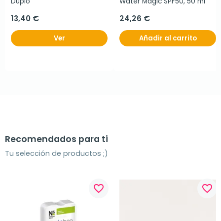
Duplo
Water Magic SPF50, 50 ml
13,40 €
24,26 €
Ver
Añadir al carrito
Recomendados para ti
Tu selección de productos ;)
favorite_border
favorite_border