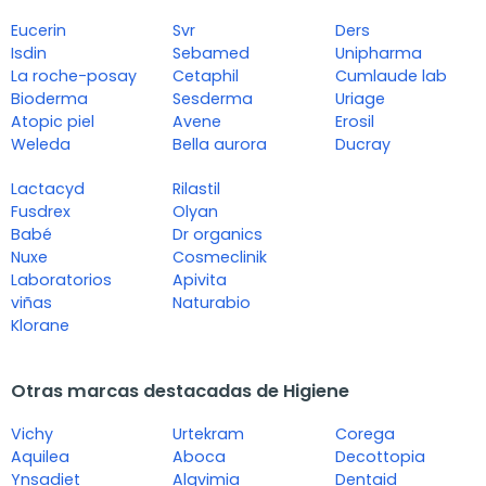
Eucerin
Svr
Ders
Isdin
Sebamed
Unipharma
La roche-posay
Cetaphil
Cumlaude lab
Bioderma
Sesderma
Uriage
Atopic piel
Avene
Erosil
Weleda
Bella aurora
Ducray
Lactacyd
Rilastil
Fusdrex
Olyan
Babé
Dr organics
Nuxe
Cosmeclinik
Laboratorios
Apivita
viñas
Naturabio
Klorane
Otras marcas destacadas de Higiene
Vichy
Urtekram
Corega
Aquilea
Aboca
Decottopia
Ynsadiet
Alqvimia
Dentaid