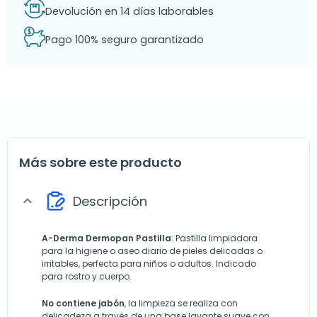
Devolución en 14 días laborables
Pago 100% seguro garantizado
Más sobre este producto
Descripción
expand_more
A-Derma Dermopan Pastilla
: Pastilla limpiadora
para la higiene o aseo diario de pieles delicadas o
irritables, perfecta para niños o adultos. Indicado
para rostro y cuerpo.
No contiene jabón
, la limpieza se realiza con
delicadeza a través de una base lavante suave con