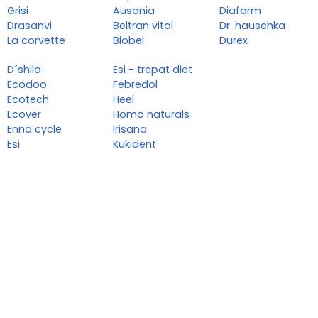
Grisi
Ausonia
Diafarm
Drasanvi
Beltran vital
Dr. hauschka
La corvette
Biobel
Durex
D´shila
Esi - trepat diet
Ecodoo
Febredol
Ecotech
Heel
Ecover
Homo naturals
Enna cycle
Irisana
Esi
Kukident