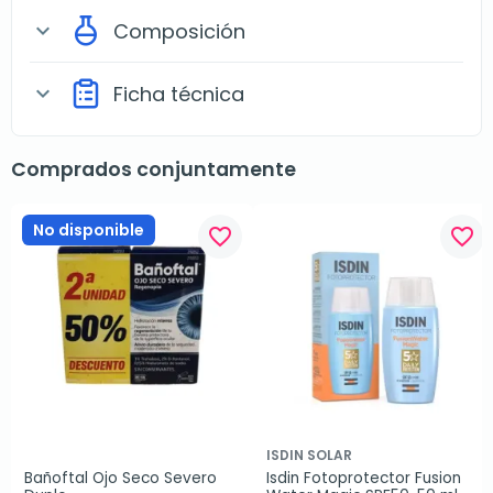
Composición
expand_more
Ficha técnica
expand_more
Comprados conjuntamente
No disponible
favorite_border
favorite_border
ISDIN SOLAR
Bañoftal Ojo Seco Severo 
Isdin Fotoprotector Fusion 