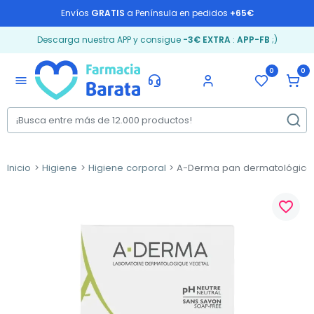
Envíos
GRATIS
a Península en pedidos
+65€
Descarga nuestra APP y consigue
-3€ EXTRA
:
APP-FB
;)
0
0
menu
Inicio
Higiene
Higiene corporal
A-Derma pan dermatológico 
favorite_border