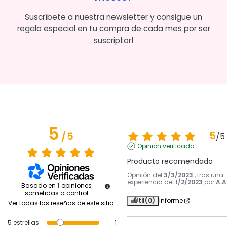
Suscríbete a nuestra newsletter y consigue un
regalo especial en tu compra de cada mes por ser
suscriptor!
5
5
/
5
/
5
Opinión verificada
Producto recomendado
Opinión del
3/3/2023
, tras una
experiencia del
1/2/2023
por
A.A
Basado en
1
opiniones
sometidas a control
Útil
(0)
Informe
Ver todas las reseñas de este sitio
5
estrellas
1