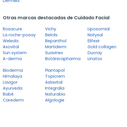
Dermilid
Otras marcas destacadas de Cuidado Facial
Rosacure
Vichy
Liposomial
La roche-posay
Belcils
Natysal
Weleda
Bepanthol
Elifexir
Axovital
Martiderm
Gold collagen
Sun system
Suavinex
Ducray
A-derma
Botánicapharma
Linatox
Bioderma
Plantapol
Himalaya
Topicrem
Lavigor
Aslavital
Ayurveda
Integralia
Babé
Naturabio
Carederm
Algologie