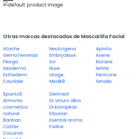
Otras marcas destacadas de Mascarilla Facial
Atache
Neutrogena
Apivita
Gema herrerias
Embryolisse
Avene
Filorga
Svr
Klorane
Sesderma
Nuxe
Iwhite
Esthederm
Uriage
Perricone
Caudalie
Medik8
Sensilis
5punto5
Dietmed
Armonia
Dr arturo alba
cosmetica
Dr.konopkas
natural
Erborian
Banban
Esential aroms
Cattier
Farline
Cocunat