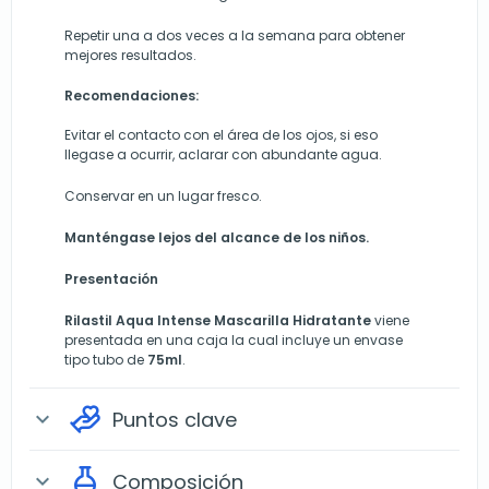
Repetir una a dos veces a la semana para obtener
mejores resultados.
Recomendaciones:
Evitar el contacto con el área de los ojos, si eso
llegase a ocurrir, aclarar con abundante agua.
Conservar en un lugar fresco.
Manténgase lejos del alcance de los niños.
Presentación
Rilastil Aqua Intense Mascarilla Hidratante
viene
presentada en una caja la cual incluye un envase
tipo tubo de
75ml
.
Puntos clave
expand_more
Composición
expand_more