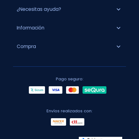
expand_more
¿Necesitas ayuda?
expand_more
Información
expand_more
Compra
Pago seguro:
Envíos realizados con: