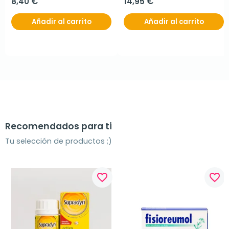
8,40 €
14,95 €
Añadir al carrito
Añadir al carrito
Recomendados para ti
Tu selección de productos ;)
favorite_border
favorite_border