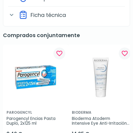
Ficha técnica
expand_more
Comprados conjuntamente
favorite_border
favorite_border
PAROGENCYL
BIODERMA
Parogencyl Encias Pasta 
Bioderma Atoderm 
Duplo, 2x125 ml
Intensive Eye Anti-Irritación, 
100ml.