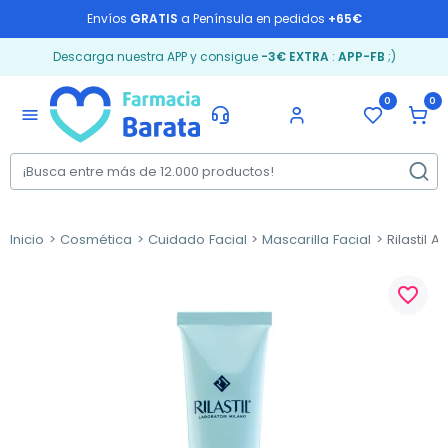
Envíos
GRATIS
a Península en pedidos
+65€
Descarga nuestra APP y consigue
-3€ EXTRA
:
APP-FB
;)
0
0
menu
Inicio
Cosmética
Cuidado Facial
Mascarilla Facial
Rilastil A
favorite_border