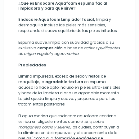
¿Que es Endocare Aquafoam espuma facial
limpiadora y para qué sirve?
Endocare Aquafoam Limpiador facial,
limpia y
desmaquilla incluso las pieles más sensibles,
respetando el suave equilibrio de las pieles irritadas.
Espuma suave, limpia
con suavidad gracias a su
exclusiva
composición
a base de
activos purificantes
de origen vegetal
y
agua marina.
Propiedades
Elimina impurezas, exceso de sebo y restos de
maquillaje, la
agradable textura
en espuma
acuosa lo hace apto incluso en pieles ultra-sensibles
y hace de la limpieza diaria un agradable momento.
La piel queda limpia y suave, y preparada para los
tratamientos posteriores
El agua marina que endocare aquafoam contiene
es rica en oligoelementos como el
zinc, cobre
manganeso calcio y selenio,
los cuales, contribuyen a
la eliminacion de impurezas y al saneamiento de la
piel, así como a la
formación endógena de