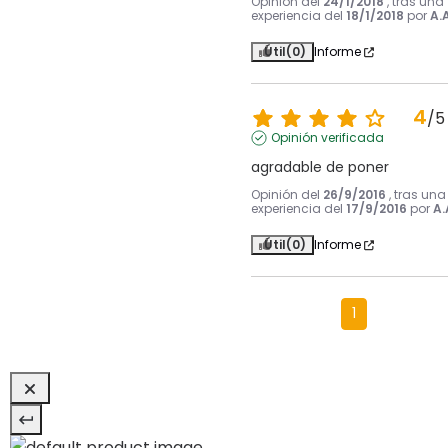
Opinión del
24/1/2018
, tras una
experiencia del
18/1/2018
por
A.A
Útil
(0)
Informe
4
/
5
Opinión verificada
agradable de poner
Opinión del
26/9/2016
, tras una
experiencia del
17/9/2016
por
A.
Útil
(0)
Informe
1