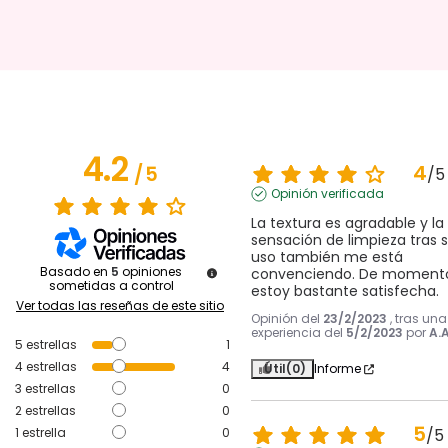
4.2
4
/
5
/
5
Opinión verificada
La textura es agradable y la 
sensación de limpieza tras s
uso también me está 
Basado en
5
opiniones
convenciendo. De momento
sometidas a control
estoy bastante satisfecha.
Ver todas las reseñas de este sitio
Opinión del
23/2/2023
, tras una
experiencia del
5/2/2023
por
A.A
5
estrellas
1
4
estrellas
4
Útil
(0)
Informe
3
estrellas
0
2
estrellas
0
5
1
estrella
0
/
5