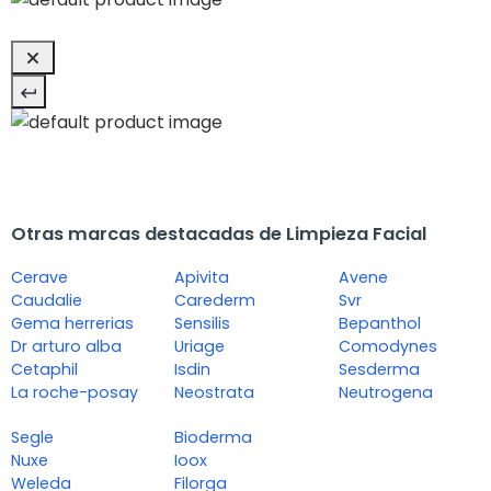
Otras marcas destacadas de Limpieza Facial
Cerave
Apivita
Avene
Caudalie
Carederm
Svr
Gema herrerias
Sensilis
Bepanthol
Dr arturo alba
Uriage
Comodynes
Cetaphil
Isdin
Sesderma
La roche-posay
Neostrata
Neutrogena
Segle
Bioderma
Nuxe
Ioox
Weleda
Filorga