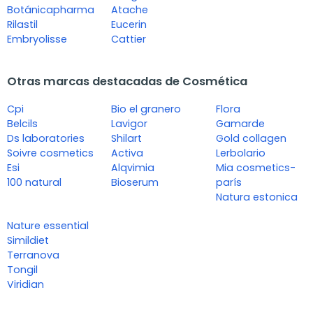
Botánicapharma
Atache
Rilastil
Eucerin
Embryolisse
Cattier
Otras marcas destacadas de Cosmética
Cpi
Bio el granero
Flora
Belcils
Lavigor
Gamarde
Ds laboratories
Shilart
Gold collagen
Soivre cosmetics
Activa
Lerbolario
Esi
Alqvimia
Mia cosmetics-
100 natural
Bioserum
parís
Natura estonica
Nature essential
Simildiet
Terranova
Tongil
Viridian