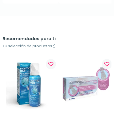
Recomendados para ti
Tu selección de productos ;)
favorite_border
favorite_border