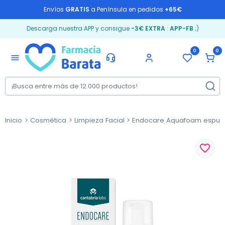
Envíos
GRATIS
a Península en pedidos
+65€
Descarga nuestra APP y consigue
-3€ EXTRA
:
APP-FB
;)
0
0
menu
Inicio
Cosmética
Limpieza Facial
Endocare Aquafoam espuma 
favorite_border