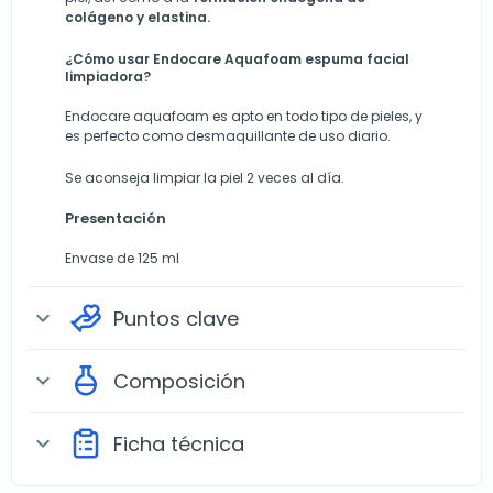
colágeno y elastina.
¿Cómo usar Endocare Aquafoam espuma facial
limpiadora?
Endocare aquafoam es apto en todo tipo de pieles, y
es perfecto como desmaquillante de uso diario.
Se aconseja limpiar la piel 2 veces al día.
Presentación
Envase de 125 ml
Puntos clave
expand_more
Composición
expand_more
Ficha técnica
expand_more