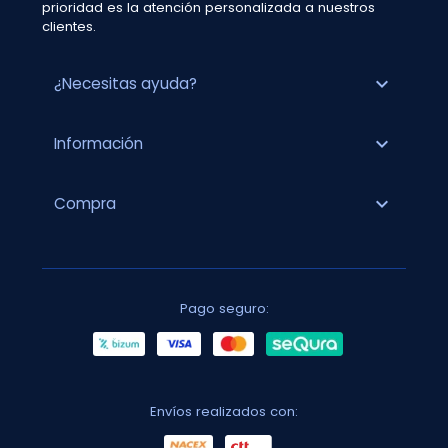
prioridad es la atención personalizada a nuestros
clientes.
expand_more
¿Necesitas ayuda?
expand_more
Información
expand_more
Compra
Pago seguro:
Envíos realizados con: