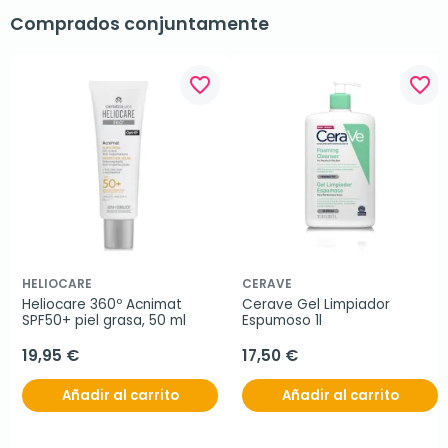
Comprados conjuntamente
favorite_border
favorite_border
HELIOCARE
CERAVE
Heliocare 360º Acnimat  
Cerave Gel Limpiador 
SPF50+ piel grasa, 50 ml
Espumoso 1l
19,95 €
17,50 €
Añadir al carrito
Añadir al carrito