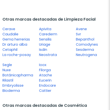
Otras marcas destacadas de Limpieza Facial
Cerave
Apivita
Avene
Caudalie
Carederm
Svr
Gema herrerias
Sensilis
Bepanthol
Dr arturo alba
Uriage
Comodynes
Cetaphil
Isdin
Sesderma
La roche-posay
Neostrata
Neutrogena
Segle
Ioox
Nuxe
Filorga
Botánicapharma
Atache
Rilastil
Eucerin
Embryolisse
Endocare
Bioderma
Cattier
Otras marcas destacadas de Cosmética