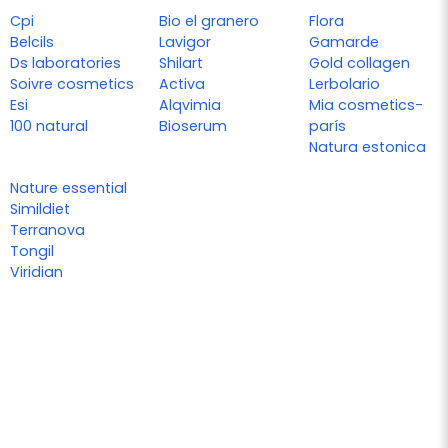
Cpi
Bio el granero
Flora
Belcils
Lavigor
Gamarde
Ds laboratories
Shilart
Gold collagen
Soivre cosmetics
Activa
Lerbolario
Esi
Alqvimia
Mia cosmetics-
100 natural
Bioserum
parís
Natura estonica
Nature essential
Simildiet
Terranova
Tongil
Viridian