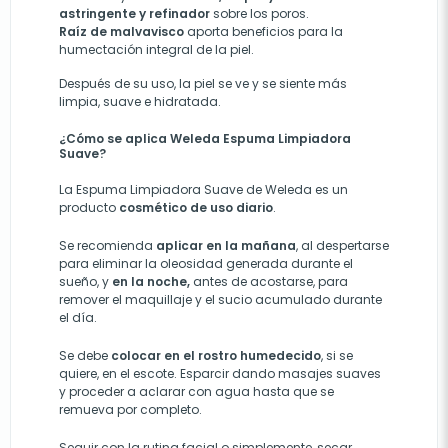
astringente y refinador
sobre los poros.
Raíz de malvavisco
aporta beneficios para la
humectación integral de la piel.
Después de su uso, la piel se ve y se siente más
limpia, suave e hidratada.
¿Cómo se aplica Weleda Espuma Limpiadora
Suave?
La
Espuma Limpiadora Suave de Weleda es un
producto
cosmético de uso diario
.
Se recomienda
aplicar en la mañana
, al despertarse
para eliminar la oleosidad generada durante el
sueño, y
en la noche,
antes de acostarse, para
remover el maquillaje y el sucio acumulado durante
el día.
Se debe
colocar en el rostro humedecido
, si se
quiere, en el escote. Esparcir dando masajes suaves
y proceder a aclarar con agua hasta que se
remueva por completo.
Seguir con la rutina facial o simplemente, secar