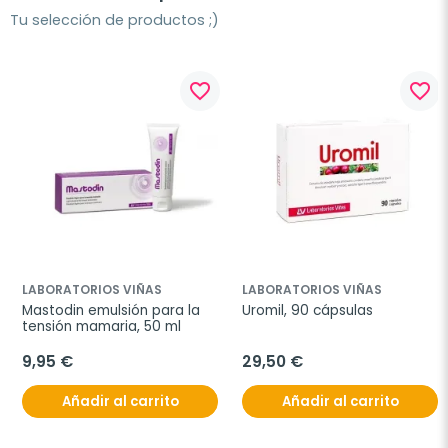
Tu selección de productos ;)
favorite_border
favorite_border
LABORATORIOS VIÑAS
LABORATORIOS VIÑAS
Mastodin emulsión para la 
Uromil, 90 cápsulas
tensión mamaria, 50 ml
9,95 €
29,50 €
Añadir al carrito
Añadir al carrito