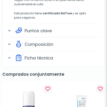
suavemente el cutis.
Este producto tiene
certificado NaTrue
y es apto
para veganos.
Puntos clave
expand_more
Composición
expand_more
Ficha técnica
expand_more
Comprados conjuntamente
favorite_border
favorite_border