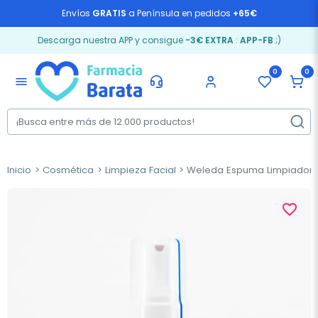
Envíos
GRATIS
a Península en pedidos
+65€
Descarga nuestra APP y consigue
-3€ EXTRA
:
APP-FB
;)
0
0
menu
Inicio
Cosmética
Limpieza Facial
Weleda Espuma Limpiadora 
favorite_border