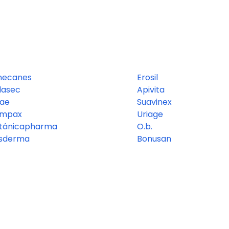
necanes
Erosil
dasec
Apivita
tae
Suavinex
mpax
Uriage
tánicapharma
O.b.
sderma
Bonusan