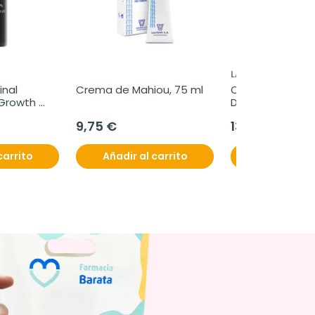
LABORATORIOS VI
nal 
Crema de Mahiou, 75 ml
Quilian Desodor
Growth 
Duplos, 2x75 ml
 Serum, 30 
9,75 €
13,40 €
carrito
Añadir al carrito
Añadir al c