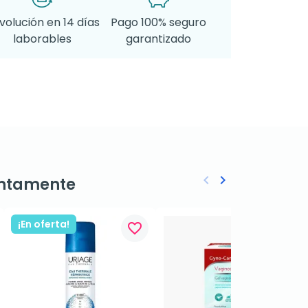
volución en 14 días
Pago 100% seguro
laborables
garantizado
keyboard_arrow_left
keyboard_arrow_right
ntamente
Anterior
Siguiente
¡En oferta!
favorite_border
favorite_border