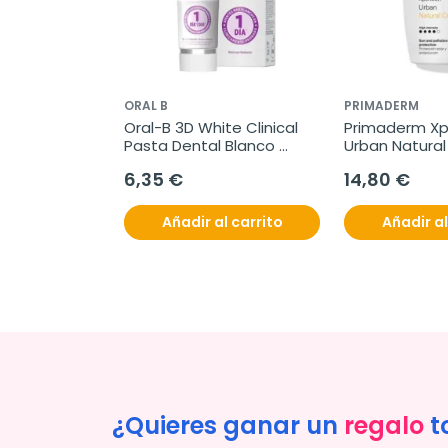
ORAL B
PRIMADERM
Oral-B 3D White Clinical 
Primaderm Xp
Pasta Dental Blanco 
Urban Natural 
Radiante, 75 ml
Intensity, 50 
6,35 €
14,80 €
Añadir al carrito
Añadir al
¿Quieres ganar un
regalo
t