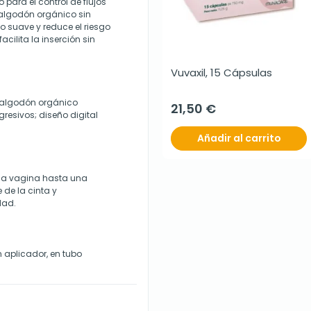
para el control de flujos
algodón orgánico sin
o suave y reduce el riesgo
acilita la inserción sin
Vuvaxil, 15 Cápsulas
 algodón orgánico
21,50 €
resivos; diseño digital
Añadir al carrito
 la vagina hasta una
 de la cinta y
dad.
 aplicador, en tubo