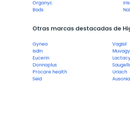
Organyc
Iri
Bads
Na
Otras marcas destacadas de Hi
Gynea
Vagisil
Isdin
Muvag
Eucerin
Lactac
Donnaplus
Saugell
Procare health
Uriach
Seid
Ausoni