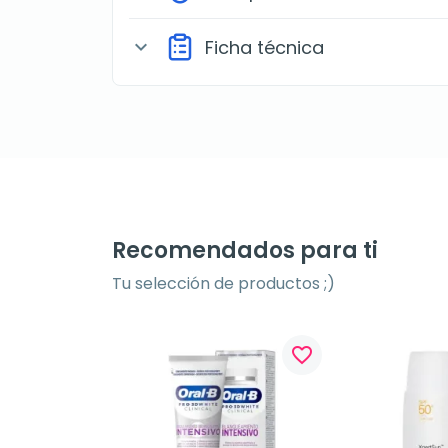
Ficha técnica
expand_more
Recomendados para ti
Tu selección de productos ;)
favorite_border