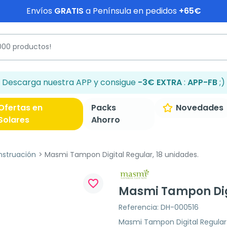
Envíos
GRATIS
a Península en pedidos
+65€
Descarga nuestra APP y consigue
-3€ EXTRA
:
APP-FB
;)
Ofertas en
Packs
Novedades
Solares
Ahorro
struación
Masmi Tampon Digital Regular, 18 unidades.
favorite_border
Masmi Tampon Digi
Referencia: DH-000516
Masmi Tampon Digital Regular