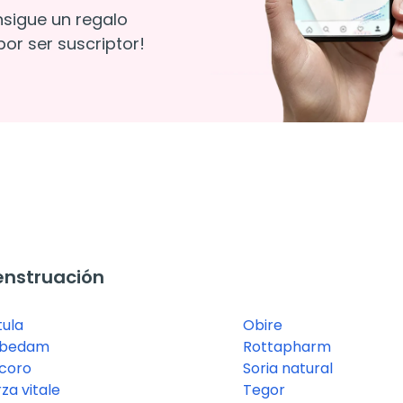
nsigue un regalo
or ser suscriptor!
enstruación
tula
Obire
bedam
Rottapharm
coro
Soria natural
za vitale
Tegor