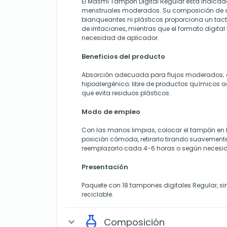
El Masmi Tampon Digital Regular está indicado 
menstruales moderados. Su composición de 
blanqueantes ni plásticos proporciona un tact
de irritaciones, mientras que el formato digital f
necesidad de aplicador.
Beneficios del producto
Absorción adecuada para flujos moderados;
hipoalergénico; libre de productos químicos ag
que evita residuos plásticos.
Modo de empleo
Con las manos limpias, colocar el tampón en
posición cómoda, retirarlo tirando suavemente
reemplazarlo cada 4-6 horas o según necesi
Presentación
Paquete con 18 tampones digitales Regular, sin
reciclable.
Composición
expand_more