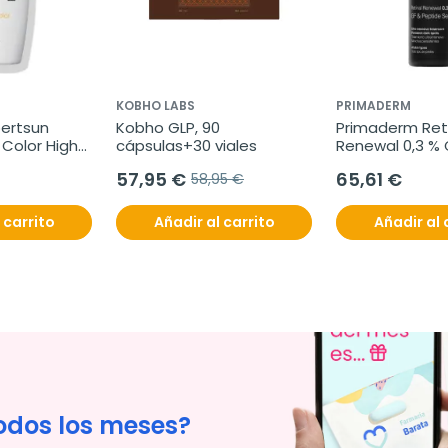
KOBHO LABS
PRIMADERM
ertsun 
Kobho GLP, 90 
Primaderm Reti
Color Hight 
cápsulas+30 viales
Renewal 0,3 % 
ml
Factor Peptide
57,95 €
65,61 €
58,95 €
ml
 carrito
Añadir al carrito
Añadir al 
odos los meses?