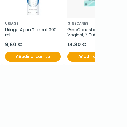
URIAGE
GINECANES
Uriage Agua Termal, 300 
GineCanesbalance Gel 
ml
Vaginal, 7 Tubos.
9,80 €
14,80 €
Añadir al carrito
Añadir al carrito