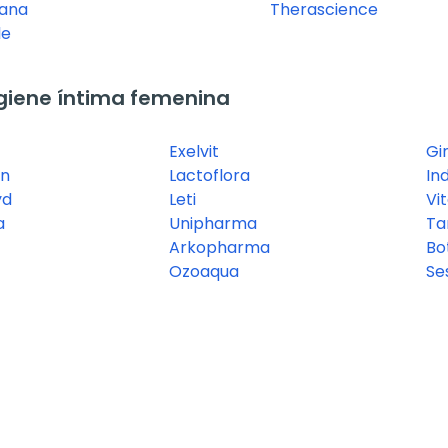
sana
Therascience
le
giene íntima femenina
Exelvit
Gi
yn
Lactoflora
In
yd
Leti
Vi
a
Unipharma
Ta
Arkopharma
Bo
a
Ozoaqua
Se