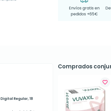
Envíos gratis en
De
pedidos +65€
Comprados conju
favorite_border
igital Regular, 18