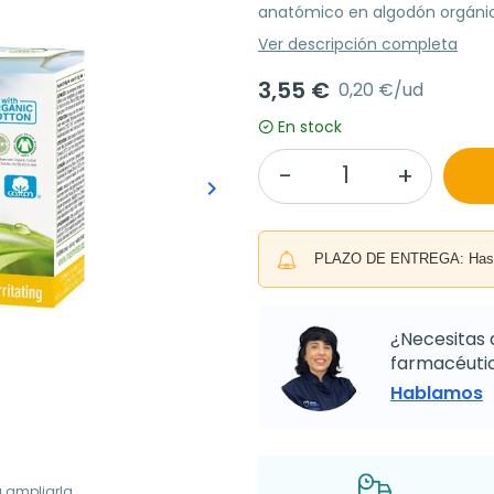
anatómico en algodón orgánico
Ver descripción completa
3,55 €
0,20 €/ud
En stock
keyboard_arrow_right
Siguiente
PLAZO DE ENTREGA: Hasta 
¿Necesitas 
farmacéutic
Hablamos
a ampliarla