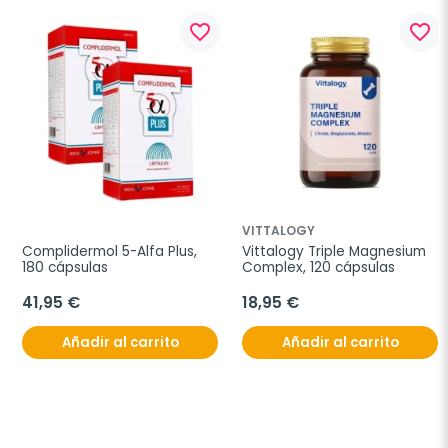
favorite_border
favorite_border
VITTALOGY
Complidermol 5-Alfa Plus, 
Vittalogy Triple Magnesium 
180 cápsulas
Complex, 120 cápsulas
41,95 €
18,95 €
Añadir al carrito
Añadir al carrito