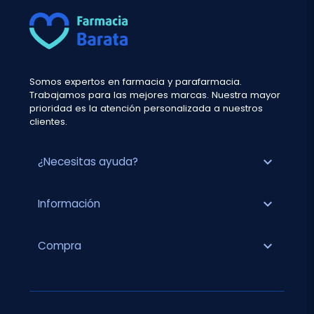
Somos expertos en farmacia y parafarmacia.
Trabajamos para las mejores marcas. Nuestra mayor
prioridad es la atención personalizada a nuestros
clientes.
expand_more
¿Necesitas ayuda?
expand_more
Información
expand_more
Compra