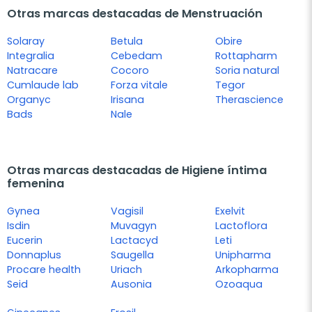
Otras marcas destacadas de Menstruación
Solaray
Betula
Obire
Integralia
Cebedam
Rottapharm
Natracare
Cocoro
Soria natural
Cumlaude lab
Forza vitale
Tegor
Organyc
Irisana
Therascience
Bads
Nale
Otras marcas destacadas de Higiene íntima
femenina
Gynea
Vagisil
Exelvit
Isdin
Muvagyn
Lactoflora
Eucerin
Lactacyd
Leti
Donnaplus
Saugella
Unipharma
Procare health
Uriach
Arkopharma
Seid
Ausonia
Ozoaqua