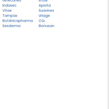
Ginecanes
Erosil
Indasec
Apivita
Vitae
Suavinex
Tampax
Uriage
Botánicapharma
O.b.
Sesderma
Bonusan