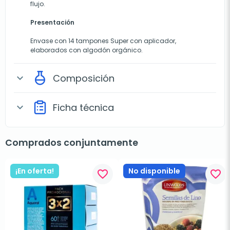
flujo.
Presentación
Envase con 14 tampones Super con aplicador,
elaborados con algodón orgánico.
Composición
expand_more
Ficha técnica
expand_more
Comprados conjuntamente
¡En oferta!
No disponible
favorite_border
favorite_border