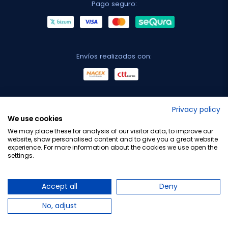
Pago seguro:
Envíos realizados con:
No lo decimos nosotros...
Privacy policy
We use cookies
¡Tu opinión es importante!
We may place these for analysis of our visitor data, to improve our
website, show personalised content and to give you a great website
experience. For more information about the cookies we use open the
settings.
Copyright © 2010-2026 Farmacia Barata S.L. Todos los
derechos reservados.
Accept all
Deny
No, adjust