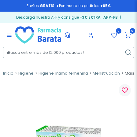
Envíos
GRATIS
a Península en pedidos
+65€
Descarga nuestra APP y consigue
-3€ EXTRA
:
APP-FB
;)
0
0
menu
Inicio
Higiene
Higiene íntima femenina
Menstruación
Masmi 
favorite_border