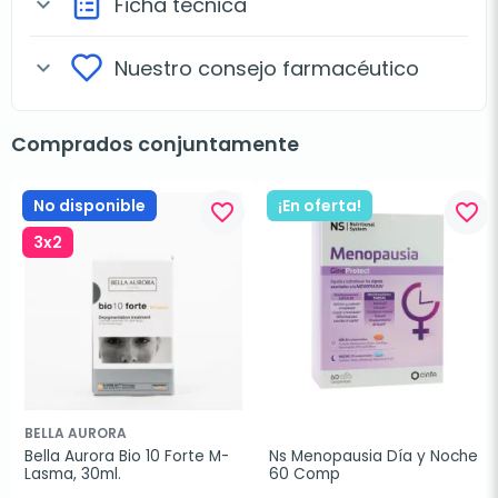
Ficha técnica
expand_more
Nuestro consejo farmacéutico
expand_more
Comprados conjuntamente
No disponible
¡En oferta!
favorite_border
favorite_border
3x2
BELLA AURORA
Bella Aurora Bio 10 Forte M-
Ns Menopausia Día y Noche 
Lasma, 30ml.
60 Comp