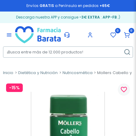
Envíos
GRATIS
a Península en pedidos
+65€
Descarga nuestra APP y consigue
-3€ EXTRA
:
APP-FB
;)
0
0
menu
Inicio
Dietética y Nutrición
Nutricosmética
Mollers Cabello y 
-15%
favorite_border