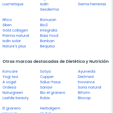
Luxmetique
Isdin
Gema herrerias
Sesderma
Nhco
Bonusan
Siken
Bio3
Gold collagen
Integralia
Prisma natural
Baia food
Isdin solar
Banban
Nature's plus
Bequisa
Otras marcas destacadas de Dietética y Nutrición
Koncare
Sotya
Ayurveda
Yogi tea
Cupper
Dietmed
A vogel
Salus-haus
Inovance
Ordesa
Sanavi
Soria natural
Naturgreen
Bio el granero
Biform
Lashile beauty
Robis
Biocop
El granero
Herbalgem