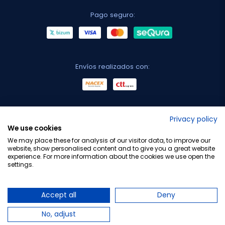
Pago seguro:
Envíos realizados con:
No lo decimos nosotros...
Privacy policy
We use cookies
¡Tu opinión es importante!
We may place these for analysis of our visitor data, to improve our
website, show personalised content and to give you a great website
experience. For more information about the cookies we use open the
settings.
Copyright © 2010-2026 Farmacia Barata S.L. Todos los
derechos reservados.
Accept all
Deny
No, adjust