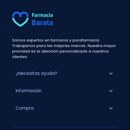
Somos expertos en farmacia y parafarmacia.
Trabajamos para las mejores marcas. Nuestra mayor
prioridad es la atención personalizada a nuestros
clientes.
expand_more
¿Necesitas ayuda?
expand_more
Información
expand_more
Compra