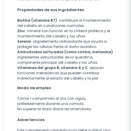
Propiedades de sus ingredientes
Biotina (vitamina B7)
: contribuye al mantenimiento
del cabello en condiciones normales.
Zinc
: mineral con función en la síntesis proteica y el
mantenimiento del cabello y las uñas.
Selenio
: oligoelemento antioxidante que ayuda a
proteger las células frente al daño oxidativo.
Aminoácidos sulfurados (como cistina, metionina)
:
ingredientes estructurales de la queratina,
componente principal del cabello y las uñas.
Vitaminas del grupo B, vitamina A y C
: apoyan
funciones metabólicas que pueden contribuir
indirectamente al estado del cabello y la piel.
Modo de empleo
Tomar 1 comprimido al día con agua,
preferiblemente durante una comida.
No superar la dosis diaria recomendada.
Advertencias
Este complemento alimenticio no debe sustituir una