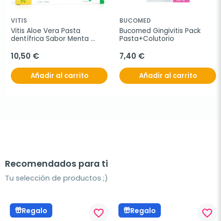
VITIS
BUCOMED
Vitis Aloe Vera Pasta 
Bucomed Gingivitis Pack 
dentífrica Sabor Menta 
Pasta+Colutorio
Duplo, 2x150ml
10,50 €
7,40 €
Añadir al carrito
Añadir al carrito
Recomendados para ti
Tu selección de productos ;)
Regalo
Regalo
favorite_border
favorite_border