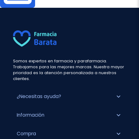
Somos expertos en farmacia y parafarmacia.
Trabajamos para las mejores marcas. Nuestra mayor
prioridad es la atención personalizada a nuestros
clientes.
expand_more
¿Necesitas ayuda?
expand_more
Información
expand_more
Compra