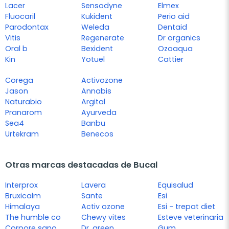
Lacer
Sensodyne
Elmex
Fluocaril
Kukident
Perio aid
Parodontax
Weleda
Dentaid
Vitis
Regenerate
Dr organics
Oral b
Bexident
Ozoaqua
Kin
Yotuel
Cattier
Corega
Activozone
Jason
Annabis
Naturabio
Argital
Pranarom
Ayurveda
Sea4
Banbu
Urtekram
Benecos
Otras marcas destacadas de Bucal
Interprox
Lavera
Equisalud
Bruxicalm
Sante
Esi
Himalaya
Activ ozone
Esi - trepat diet
The humble co
Chewy vites
Esteve veterinaria
Corpore sano
Dr. green
Gum