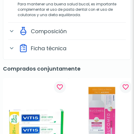
Para mantener una buena salud bucal, es importante
complementar el uso de pasta dental con el uso de
colutorios y una dieta equilibrada.
Composición
expand_more
Ficha técnica
expand_more
Comprados conjuntamente
favorite_border
favorite_border