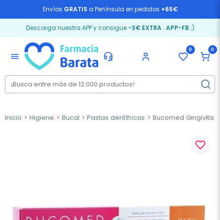
Envíos
GRATIS
a Península en pedidos
+65€
Descarga nuestra APP y consigue
-3€ EXTRA
:
APP-FB
;)
0
0
menu
Inicio
Higiene
Bucal
Pastas dentífricas
Bucomed Gingivitis P
favorite_border