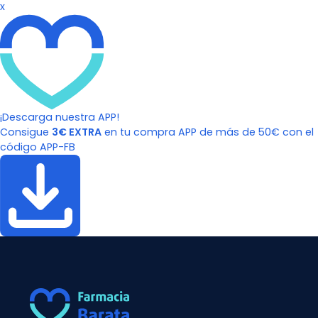
x
¡Descarga nuestra APP!
Consigue
3€ EXTRA
en tu compra APP de más de 50€ con el
código APP-FB