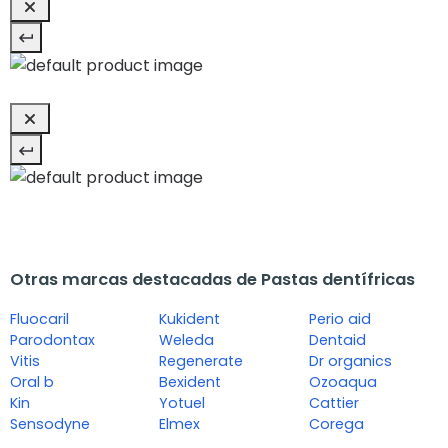
Otras marcas destacadas de Pastas dentífricas
Fluocaril
Kukident
Perio aid
Parodontax
Weleda
Dentaid
Vitis
Regenerate
Dr organics
Oral b
Bexident
Ozoaqua
Kin
Yotuel
Cattier
Sensodyne
Elmex
Corega