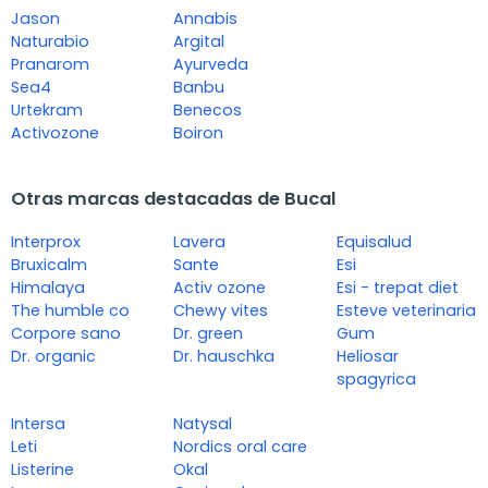
Jason
Annabis
Naturabio
Argital
Pranarom
Ayurveda
Sea4
Banbu
Urtekram
Benecos
Activozone
Boiron
Otras marcas destacadas de Bucal
Interprox
Lavera
Equisalud
Bruxicalm
Sante
Esi
Himalaya
Activ ozone
Esi - trepat diet
The humble co
Chewy vites
Esteve veterinaria
Corpore sano
Dr. green
Gum
Dr. organic
Dr. hauschka
Heliosar
spagyrica
Intersa
Natysal
Leti
Nordics oral care
Listerine
Okal