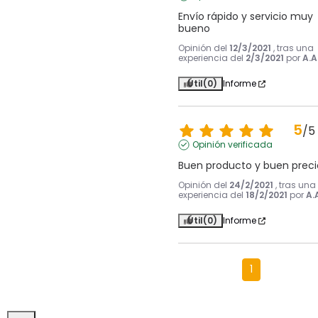
Envío rápido y servicio muy 
bueno
Opinión del
12/3/2021
, tras una
experiencia del
2/3/2021
por
A.A
Útil
(0)
Informe
5
/
5
Opinión verificada
Buen producto y buen preci
Opinión del
24/2/2021
, tras una
experiencia del
18/2/2021
por
A.
Útil
(0)
Informe
1