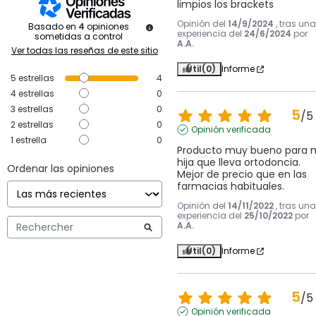
limpios los brackets
Opinión del
14/9/2024
, tras una
Basado en
4
opiniones
experiencia del
24/6/2024
por
sometidas a control
A.A.
Ver todas las reseñas de este sitio
Útil
(0)
Informe
5
estrellas
4
4
estrellas
0
3
estrellas
0
5
/
5
2
estrellas
0
Opinión verificada
1
estrella
0
Producto muy bueno para m
hija que lleva ortodoncia. 
Ordenar las opiniones
Mejor de precio que en las 
farmacias habituales.
Opinión del
14/11/2022
, tras una
experiencia del
25/10/2022
por
A.A.
Útil
(0)
Informe
5
/
5
Opinión verificada