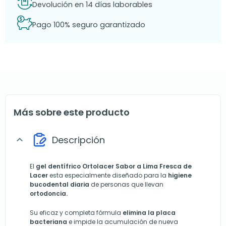
Devolución en 14 días laborables
Pago 100% seguro garantizado
Más sobre este producto
Descripción
expand_more
El
gel dentífrico Ortolacer Sabor a Lima Fresca
de
Lacer
esta especialmente diseñado para la
higiene
bucodental diaria
de personas que llevan
ortodoncia.
Su eficaz y completa fórmula
elimina la placa
bacteriana
e impide la acumulación de nueva