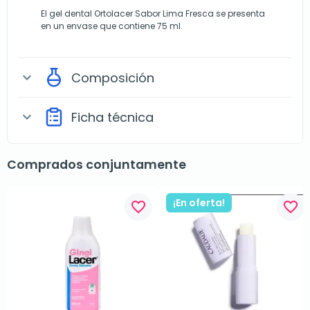
El gel dental Ortolacer Sabor Lima Fresca se presenta
en un envase que contiene 75 ml.
Composición
expand_more
Ficha técnica
expand_more
Comprados conjuntamente
¡En oferta!
favorite_border
favorite_border