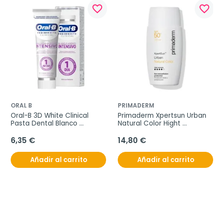
favorite_border
favorite_border
ORAL B
PRIMADERM
Oral-B 3D White Clinical 
Primaderm Xpertsun Urban 
Pasta Dental Blanco 
Natural Color Hight 
Radiante, 75 ml
Intensity, 50 ml
6,35 €
14,80 €
Añadir al carrito
Añadir al carrito