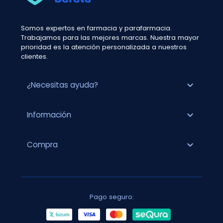
Somos expertos en farmacia y parafarmacia.
Trabajamos para las mejores marcas. Nuestra mayor
prioridad es la atención personalizada a nuestros
clientes.
expand_more
¿Necesitas ayuda?
expand_more
Información
expand_more
Compra
Pago seguro: