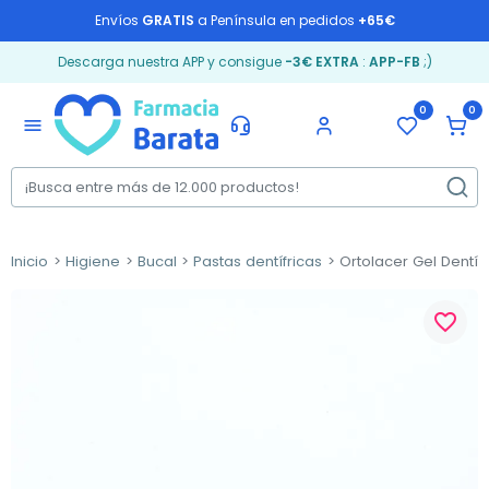
Envíos
GRATIS
a Península en pedidos
+65€
Descarga nuestra APP y consigue
-3€ EXTRA
:
APP-FB
;)
0
0
menu
Inicio
Higiene
Bucal
Pastas dentífricas
Ortolacer Gel Dentífr
favorite_border