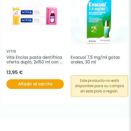
VITIS
Vitis Encías pasta dentífrica 
Evacuol 7,5 mg/ml gotas 
oferta duplo, 2x150 ml con 
orales, 30 ml
REGALO Vitis Encías 
colutorio 30 ml
13,95 €
Este producto no está
Añadir al carrito
disponible para su compra
en este país o región.