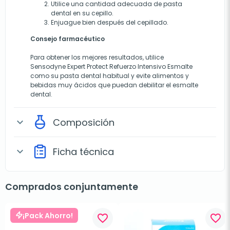
Utilice una cantidad adecuada de pasta
dental en su cepillo.
Enjuague bien después del cepillado.
Consejo farmacéutico
Para obtener los mejores resultados, utilice
Sensodyne Expert Protect Refuerzo Intensivo Esmalte
como su pasta dental habitual y evite alimentos y
bebidas muy ácidos que puedan debilitar el esmalte
dental.
Composición
expand_more
Ficha técnica
expand_more
Comprados conjuntamente
¡Pack Ahorro!
favorite_border
favorite_border