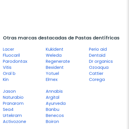
Otras marcas destacadas de Pastas dentífricas
Lacer
Kukident
Perio aid
Fluocaril
Weleda
Dentaid
Parodontax
Regenerate
Dr organics
Vitis
Bexident
Ozoaqua
Oral b
Yotuel
Cattier
Kin
Elmex
Corega
Jason
Annabis
Naturabio
Argital
Pranarom
Ayurveda
Sea4
Banbu
Urtekram
Benecos
Activozone
Boiron