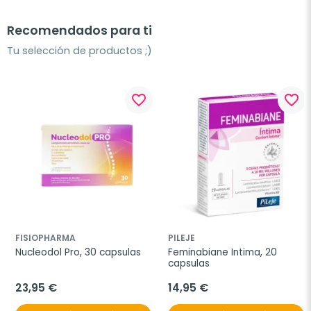
Recomendados para ti
Tu selección de productos ;)
favorite_border
favorite_border
FISIOPHARMA
PILEJE
Nucleodol Pro, 30 capsulas
Feminabiane Intima, 20 
capsulas
23,95 €
14,95 €