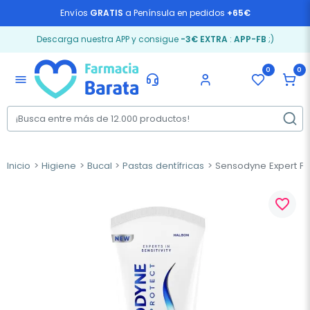
Envíos
GRATIS
a Península en pedidos
+65€
Descarga nuestra APP y consigue
-3€ EXTRA
:
APP-FB
;)
0
0
menu
Inicio
Higiene
Bucal
Pastas dentífricas
Sensodyne Expert Pro
favorite_border