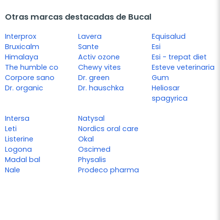
Otras marcas destacadas de Bucal
Interprox
Lavera
Equisalud
Bruxicalm
Sante
Esi
Himalaya
Activ ozone
Esi - trepat diet
The humble co
Chewy vites
Esteve veterinaria
Corpore sano
Dr. green
Gum
Dr. organic
Dr. hauschka
Heliosar
spagyrica
Intersa
Natysal
Leti
Nordics oral care
Listerine
Okal
Logona
Oscimed
Madal bal
Physalis
Nale
Prodeco pharma