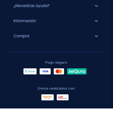
expand_more
¿Necesitas ayuda?
expand_more
Información
expand_more
Compra
Pago seguro:
Envíos realizados con: