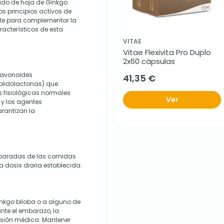
ado de hoja de Ginkgo
s principios activos de
nte para complementar la
racterísticos de esta
VITAE
Vitae Flexivita Pro Duplo 
2x60 cápsulas
flavonoides
41,35 €
olidolactonas) que
s fisiológicas normales
Ver
 y los agentes
rantizan la
eparadas de las comidas
a dosis diaria establecida.
inkgo biloba o a alguno de
nte el embarazo, la
visión médica. Mantener