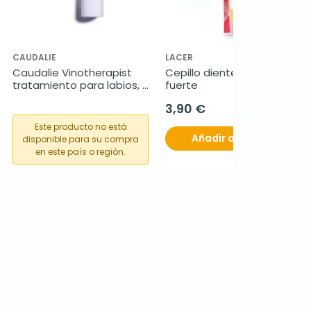
CAUDALIE
LACER
Caudalie Vinotherapist 
Cepillo dientes Lacer 
tratamiento para labios, 
fuerte
4.5 g
3,90 €
Este producto no está
Añadir al carrito
disponible para su compra
en este país o región.