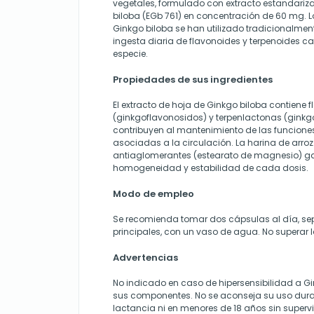
vegetales, formulado con extracto estandariz
biloba (EGb 761) en concentración de 60 mg. Lo
Ginkgo biloba se han utilizado tradicionalme
ingesta diaria de flavonoides y terpenoides ca
especie.
Propiedades de sus ingredientes
El extracto de hoja de Ginkgo biloba contiene 
(ginkgoflavonosidos) y terpenlactonas (ginkg
contribuyen al mantenimiento de las funcione
asociadas a la circulación. La harina de arroz
antiaglomerantes (estearato de magnesio) ga
homogeneidad y estabilidad de cada dosis.
Modo de empleo
Se recomienda tomar dos cápsulas al día, s
principales, con un vaso de agua. No superar l
Advertencias
No indicado en caso de hipersensibilidad a G
sus componentes. No se aconseja su uso dura
lactancia ni en menores de 18 años sin super