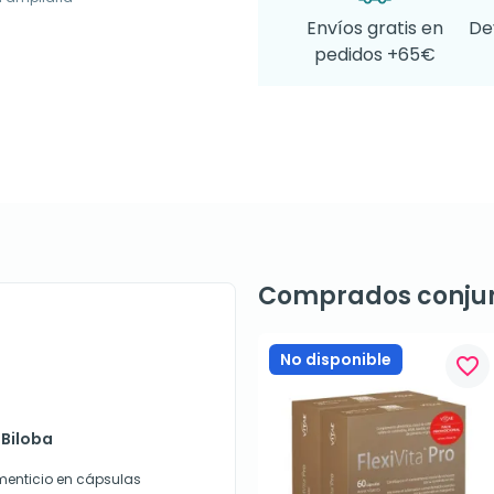
Envíos gratis en
De
pedidos +65€
Comprados conju
No disponible
favorite_border
 Biloba
menticio en cápsulas