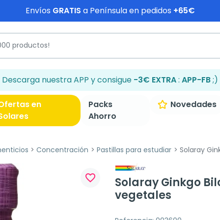
Envíos
GRATIS
a Península en pedidos
+65€
Descarga nuestra APP y consigue
-3€ EXTRA
:
APP-FB
;)
Ofertas en
Packs
Novedades
Solares
Ahorro
enticios
Concentración
Pastillas para estudiar
Solaray Gin
favorite_border
Solaray Ginkgo Bi
vegetales