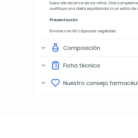
fuera del alcance de los niños. Este compleme
sustituye una dieta equilibrada ni un estilo de
Presentación
Envase con 60 cápsulas vegetales.
Composición
expand_more
Ficha técnica
expand_more
Nuestro consejo farmacéu
expand_more