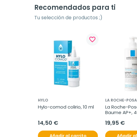
Recomendados para ti
Tu selección de productos ;)
favorite_border
HYLO
LA ROCHE-POSA
Hylo-comod colirio, 10 ml
La Roche-Posay
Baume AP+, 4
14,50 €
19,95 €
Añadir al carrito
Añadir al