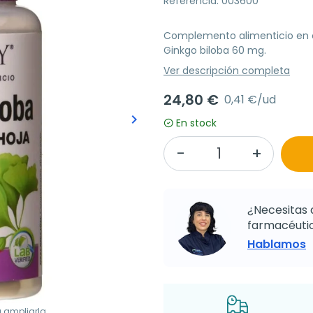
Referencia: 003600
Complemento alimenticio en c
Ginkgo biloba 60 mg.
Ver descripción completa
24,80 €
0,41 €/ud
keyboard_arrow_right
En stock
Siguiente
¿Necesitas 
farmacéutic
Hablamos
a ampliarla