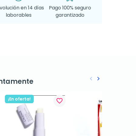
volución en 14 días
Pago 100% seguro
laborables
garantizado
keyboard_arrow_left
keyboard_arrow_right
ntamente
Anterior
Siguiente
¡En oferta!
favorite_border
favorite_border