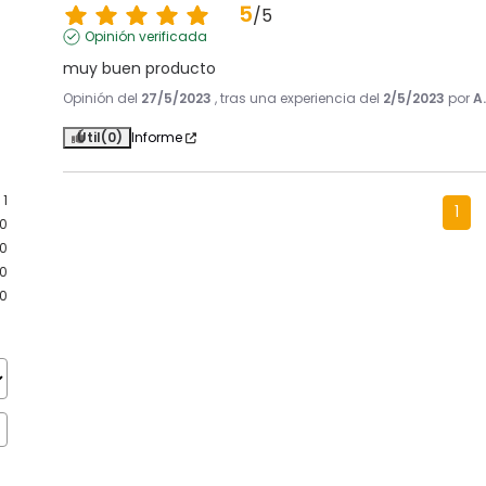
5
/
5
Opinión verificada
muy buen producto
Opinión del
27/5/2023
, tras una experiencia del
2/5/2023
por
A
Útil
(0)
Informe
1
1
0
0
0
0