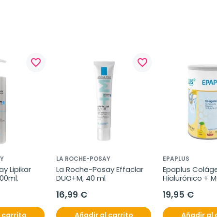
favorite_border
favorite_border
Y
LA ROCHE-POSAY
EPAPLUS
 Lipikar 
La Roche-Posay Effaclar 
Epaplus Coláge
00ml.
DUO+M, 40 ml
Hialurónico + M
Limón, 332g
16,99 €
19,95 €
 carrito
Añadir al carrito
Añadir al 