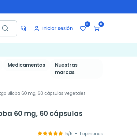
0
0
Iniciar sesión
Medicamentos
Nuestras
marcas
kgo Biloba 60 mg, 60 cápsulas vegetales
loba 60 mg, 60 cápsulas
5
/
5
-
1
opiniones