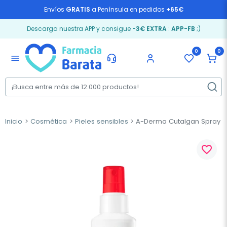
Envíos
GRATIS
a Península en pedidos
+65€
Descarga nuestra APP y consigue
-3€ EXTRA
:
APP-FB
;)
0
0
menu
Inicio
Cosmética
Pieles sensibles
A-Derma Cutalgan Spray Re
favorite_border