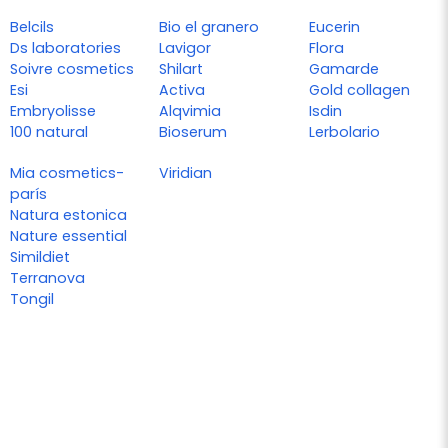
Belcils
Bio el granero
Eucerin
Ds laboratories
Lavigor
Flora
Soivre cosmetics
Shilart
Gamarde
Esi
Activa
Gold collagen
Embryolisse
Alqvimia
Isdin
100 natural
Bioserum
Lerbolario
Mia cosmetics-
Viridian
parís
Natura estonica
Nature essential
Simildiet
Terranova
Tongil