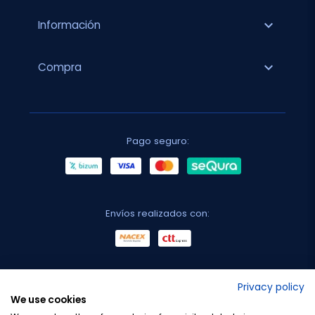
expand_more
Información
expand_more
Compra
Pago seguro:
Envíos realizados con:
No lo decimos nosotros...
Privacy policy
We use cookies
¡Tu opinión es importante!