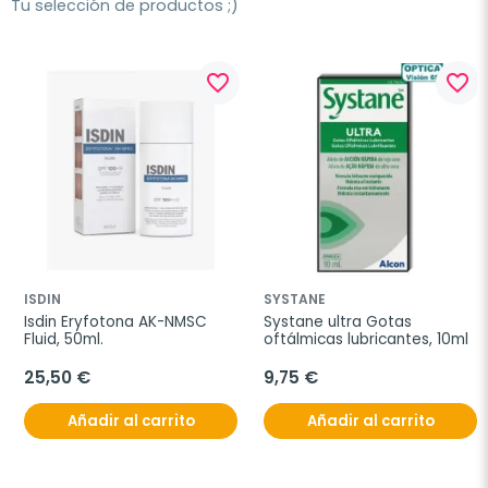
Tu selección de productos ;)
favorite_border
favorite_border
ISDIN
SYSTANE
Isdin Eryfotona AK-NMSC 
Systane ultra Gotas 
Fluid, 50ml.
oftálmicas lubricantes, 10ml
25,50 €
9,75 €
Añadir al carrito
Añadir al carrito