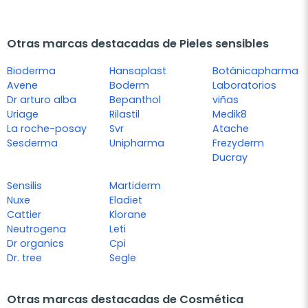
Otras marcas destacadas de Pieles sensibles
Bioderma
Hansaplast
Botánicapharma
Avene
Boderm
Laboratorios
Dr arturo alba
Bepanthol
viñas
Uriage
Rilastil
Medik8
La roche-posay
Svr
Atache
Sesderma
Unipharma
Frezyderm
Ducray
Sensilis
Martiderm
Nuxe
Eladiet
Cattier
Klorane
Neutrogena
Leti
Dr organics
Cpi
Dr. tree
Segle
Otras marcas destacadas de Cosmética