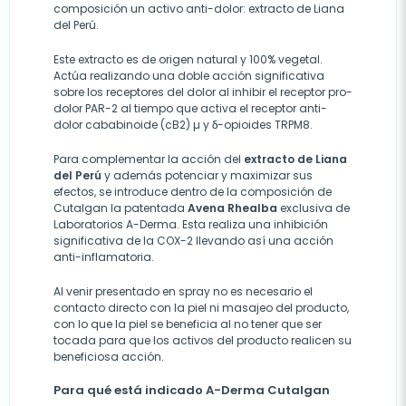
composición un activo anti-dolor: extracto de Liana
del Perú.
Este extracto es de origen natural y 100% vegetal.
Actúa realizando una doble acción significativa
sobre los receptores del dolor al inhibir el receptor pro-
dolor PAR-2 al tiempo que activa el receptor anti-
dolor cababinoide (cB2) µ y δ-opioides TRPM8.
Para complementar la acción del
extracto de Liana
del Perú
y además potenciar y maximizar sus
efectos, se introduce dentro de la composición de
Cutalgan la patentada
Avena Rhealba
exclusiva de
Laboratorios A-Derma
. Esta realiza una inhibición
significativa de la COX-2 llevando así una acción
anti-inflamatoria.
Al venir presentado en spray no es necesario el
contacto directo con la piel ni masajeo del producto,
con lo que la piel se beneficia al no tener que ser
tocada para que los activos del producto realicen su
beneficiosa acción.
Para qué está indicado A-Derma Cutalgan