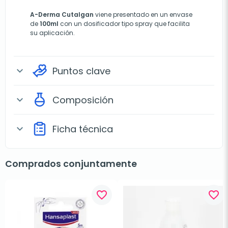
A-Derma Cutalgan
viene presentado en un envase
de
100ml
con un dosificador tipo spray que facilita
su aplicación.
Puntos clave
expand_more
Composición
expand_more
Ficha técnica
expand_more
Comprados conjuntamente
favorite_border
favorite_border