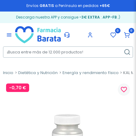
Envíos
GRATIS
a Península en pedidos
+65€
Descarga nuestra APP y consigue
-3€ EXTRA
:
APP-FB
;)
0
0
menu
Inicio
Dietética y Nutrición
Energía y rendimiento físico
KAL Me
-0,70 €
favorite_border