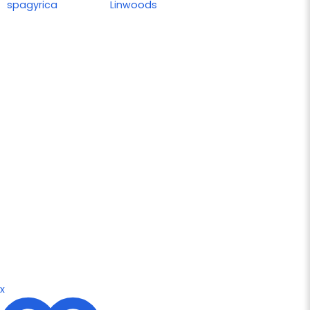
spagyrica
Linwoods
x