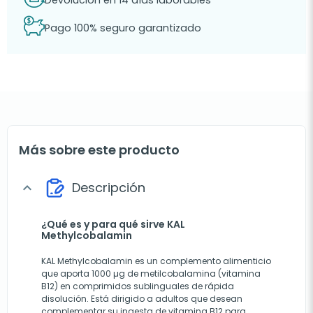
Devolución en 14 días laborables
Pago 100% seguro garantizado
Más sobre este producto
Descripción
expand_more
¿Qué es y para qué sirve KAL
Methylcobalamin
KAL Methylcobalamin es un complemento alimenticio
que aporta 1000 µg de metilcobalamina (vitamina
B12) en comprimidos sublinguales de rápida
disolución. Está dirigido a adultos que desean
complementar su ingesta de vitamina B12 para