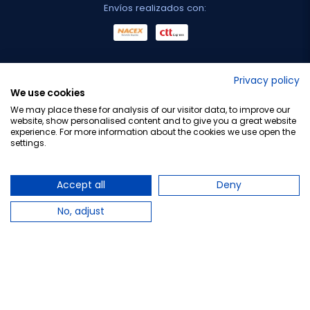
Envíos realizados con:
No lo decimos nosotros...
Privacy policy
We use cookies
¡Tu opinión es importante!
We may place these for analysis of our visitor data, to improve our
website, show personalised content and to give you a great website
experience. For more information about the cookies we use open the
settings.
Copyright © 2010-2026 Farmacia Barata S.L. Todos los
derechos reservados.
Accept all
Deny
No, adjust
Total:
15,85 €
16,55 €
−
+
Añadir al carrito