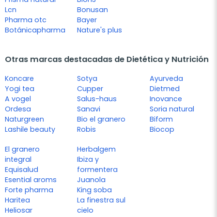
Lcn
Bonusan
Pharma otc
Bayer
Botánicapharma
Nature's plus
Otras marcas destacadas de Dietética y Nutrición
Koncare
Sotya
Ayurveda
Yogi tea
Cupper
Dietmed
A vogel
Salus-haus
Inovance
Ordesa
Sanavi
Soria natural
Naturgreen
Bio el granero
Biform
Lashile beauty
Robis
Biocop
El granero
Herbalgem
integral
Ibiza y
Equisalud
formentera
Esential aroms
Juanola
Forte pharma
King soba
Haritea
La finestra sul
Heliosar
cielo