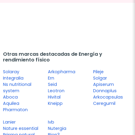
Otras marcas destacadas de Energía y
rendimiento físico
Solaray
Arkopharma
Pileje
Integralia
Ern
Solgar
Ns nutritional
Seid
Apiserum
system
Leotron
Donnaplus
Aboca
Hivital
Arkocapsulas
Aquilea
Kneipp
Ceregumil
Pharmaton
Lanier
Ivb
Nature essential
Nutergia
Prisma natural
Bion3