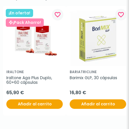
¡En oferta!
favorite_border
favorite_border
¡Pack Ahorro!
IRALTONE
BARIATRICLINE
Iraltone Aga Plus Duplo, 
Barimix GLP, 30 cápsulas
60+60 cápsulas
65,90 €
16,80 €
Añadir al carrito
Añadir al carrito