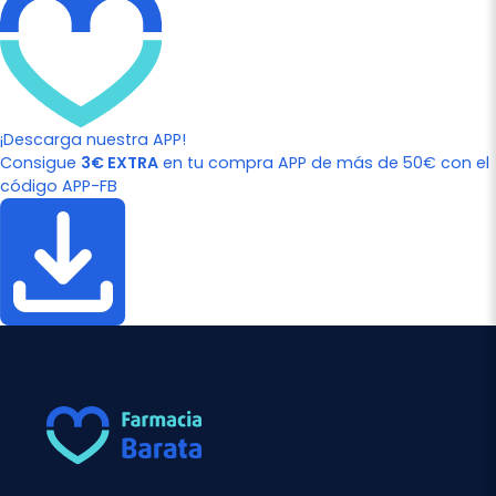
¡Descarga nuestra APP!
Consigue
3€ EXTRA
en tu compra APP de más de 50€ con el
código APP-FB