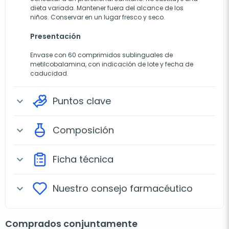
dieta variada. Mantener fuera del alcance de los
niños. Conservar en un lugar fresco y seco.
Presentación
Envase con 60 comprimidos sublinguales de
metilcobalamina, con indicación de lote y fecha de
caducidad.
Puntos clave
expand_more
Composición
expand_more
Ficha técnica
expand_more
Nuestro consejo farmacéutico
expand_more
Comprados conjuntamente