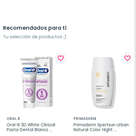
Recomendados para ti
Tu selección de productos ;)
favorite_border
favorite_border
ORAL B
PRIMADERM
Oral-B 3D White Clinical 
Primaderm Xpertsun Urban 
Pasta Dental Blanco 
Natural Color Hight 
Radiante, 75 ml
Intensity, 50 ml