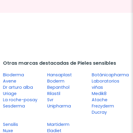
Otras marcas destacadas de Pieles sensibles
Bioderma
Hansaplast
Botánicapharma
Avene
Boderm
Laboratorios
Dr arturo alba
Bepanthol
viñas
Uriage
Rilastil
Medik8
La roche-posay
Svr
Atache
Sesderma
Unipharma
Frezyderm
Ducray
Sensilis
Martiderm
Nuxe
Eladiet