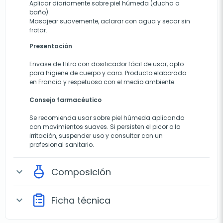
Aplicar diariamente sobre piel húmeda (ducha o
baño).
Masajear suavemente, aclarar con agua y secar sin
frotar.
Presentación
Envase de 1 litro con dosificador fácil de usar, apto
para higiene de cuerpo y cara. Producto elaborado
en Francia y respetuoso con el medio ambiente.
Consejo farmacéutico
Se recomienda usar sobre piel húmeda aplicando
con movimientos suaves. Si persisten el picor o la
irritación, suspender uso y consultar con un
profesional sanitario.
Composición
expand_more
Ficha técnica
expand_more