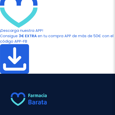
¡Descarga nuestra APP!
Consigue
3€ EXTRA
en tu compra APP de más de 50€ con el
código APP-FB