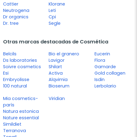
Cattier
Klorane
Neutrogena
Leti
Dr organics
Cpi
Dr. tree
Segle
Otras marcas destacadas de Cosmética
Belcils
Bio el granero
Eucerin
Ds laboratories
Lavigor
Flora
Soivre cosmetics
Shilart
Gamarde
Esi
Activa
Gold collagen
Embryolisse
Alqvimia
Isdin
100 natural
Bioserum
Lerbolario
Mia cosmetics-
Viridian
parís
Natura estonica
Nature essential
Simildiet
Terranova