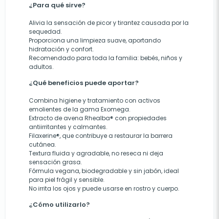
¿Para qué sirve?
Alivia la sensación de picor y tirantez causada por la
sequedad.
Proporciona una limpieza suave, aportando
hidratación y confort.
Recomendado para toda la familia: bebés, niños y
adultos.
¿Qué beneficios puede aportar?
Combina higiene y tratamiento con activos
emolientes de la gama Exomega.
Extracto de avena Rhealba® con propiedades
antiirritantes y calmantes.
Filaxerine®, que contribuye a restaurar la barrera
cutánea.
Textura fluida y agradable, no reseca ni deja
sensación grasa.
Fórmula vegana, biodegradable y sin jabón, ideal
para piel frágil y sensible.
No irrita los ojos y puede usarse en rostro y cuerpo.
¿Cómo utilizarlo?