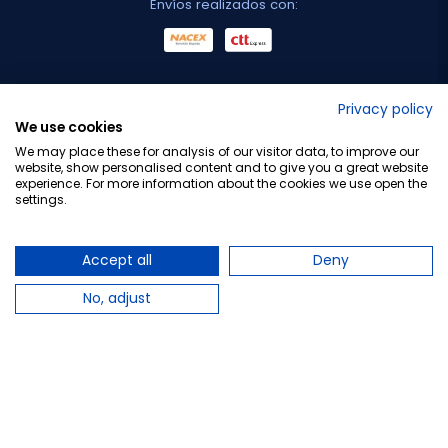
Envíos realizados con:
No lo decimos nosotros...
Privacy policy
We use cookies
¡Tu opinión es importante!
We may place these for analysis of our visitor data, to improve our
website, show personalised content and to give you a great website
experience. For more information about the cookies we use open the
settings.
Copyright © 2010-2026 Farmacia Barata S.L. Todos los
derechos reservados.
Accept all
Deny
No, adjust
Total:
14,50 €
−
+
Añadir al carrito