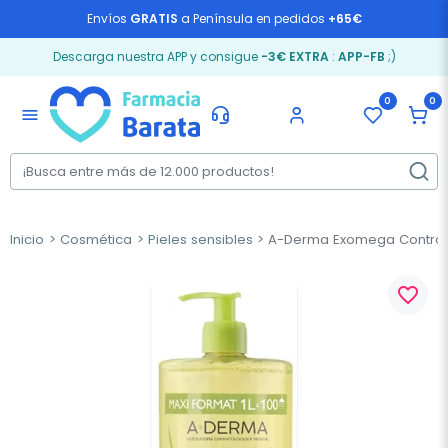
Envíos
GRATIS
a Península en pedidos
+65€
Descarga nuestra APP y consigue
-3€ EXTRA
:
APP-FB
;)
0
0
menu
Inicio
Cosmética
Pieles sensibles
A-Derma Exomega Control Ac
favorite_border