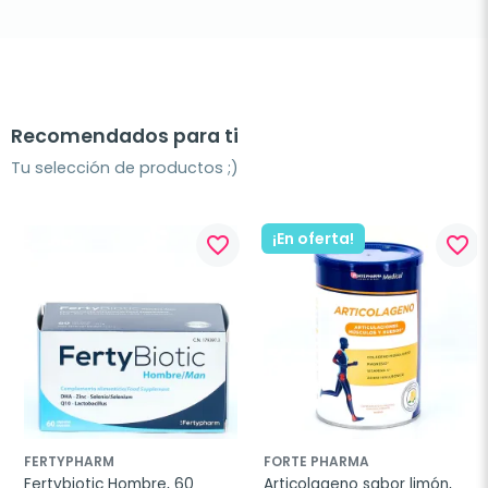
Recomendados para ti
Tu selección de productos ;)
¡En oferta!
favorite_border
favorite_border
FERTYPHARM
FORTE PHARMA
Fertybiotic Hombre, 60 
Articolageno sabor limón, 