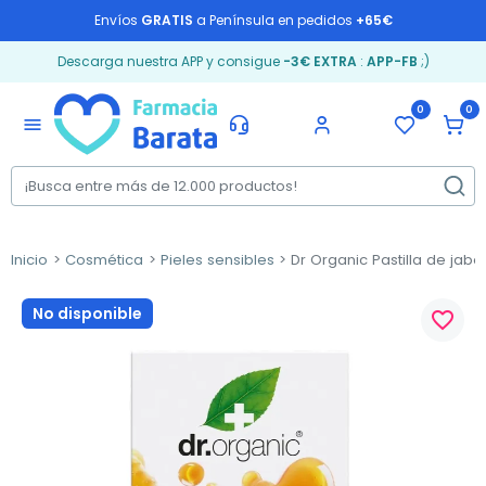
Envíos
GRATIS
a Península en pedidos
+65€
Descarga nuestra APP y consigue
-3€ EXTRA
:
APP-FB
;)
0
0
menu
Inicio
Cosmética
Pieles sensibles
Dr Organic Pastilla de jabó
No disponible
favorite_border