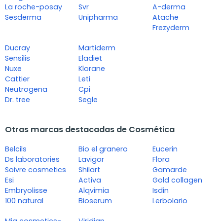
La roche-posay
Svr
A-derma
Sesderma
Unipharma
Atache
Frezyderm
Ducray
Martiderm
Sensilis
Eladiet
Nuxe
Klorane
Cattier
Leti
Neutrogena
Cpi
Dr. tree
Segle
Otras marcas destacadas de Cosmética
Belcils
Bio el granero
Eucerin
Ds laboratories
Lavigor
Flora
Soivre cosmetics
Shilart
Gamarde
Esi
Activa
Gold collagen
Embryolisse
Alqvimia
Isdin
100 natural
Bioserum
Lerbolario
Mia cosmetics-
Viridian