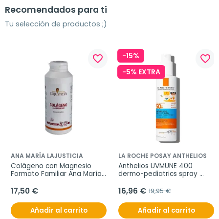
Recomendados para ti
Tu selección de productos ;)
-15%
favorite_border
favorite_border
-5% EXTRA
ANA MARÍA LAJUSTICIA
LA ROCHE POSAY ANTHELIOS
Colágeno con Magnesio 
Anthelios UVMUNE 400 
Formato Familiar Ana María 
dermo-pediatrics spray 
Lajusticia, 450 comprimidos
invisible spf 50+, 200 ml
17,50 €
16,96 €
19,95 €
Añadir al carrito
Añadir al carrito