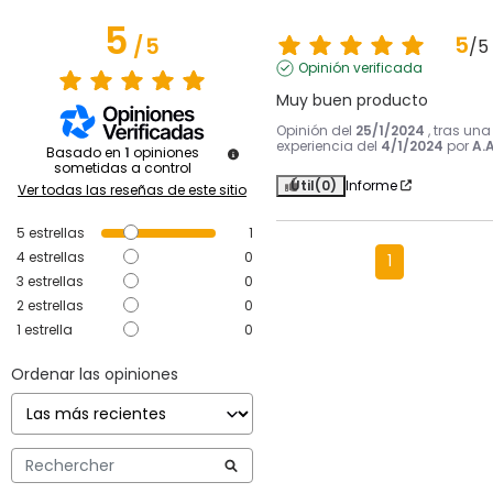
5
5
/
5
/
5
Opinión verificada
Muy buen producto
Opinión del
25/1/2024
, tras una
experiencia del
4/1/2024
por
A.A
Basado en
1
opiniones
sometidas a control
Útil
(0)
Informe
Ver todas las reseñas de este sitio
5
estrellas
1
4
estrellas
0
1
3
estrellas
0
2
estrellas
0
1
estrella
0
Ordenar las opiniones