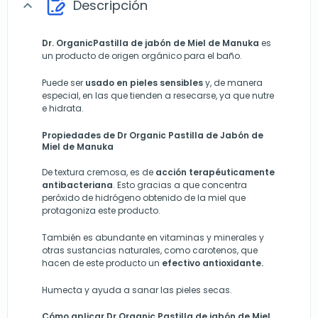
Descripción
expand_more
Dr. Organic
Pastilla de jabón de Miel de Manuka
es
un producto de origen orgánico para el baño.
Puede ser
usado en pieles sensibles
y, de manera
especial, en las que tienden a resecarse, ya que nutre
e hidrata.
Propiedades de Dr Organic Pastilla de Jabón de
Miel de Manuka
De textura cremosa, es de
acción terapéuticamente
antibacteriana
. Esto gracias a que concentra
peróxido de hidrógeno obtenido de la miel que
protagoniza este producto.
También es abundante en vitaminas y minerales y
otras sustancias naturales, como carotenos, que
hacen de este producto un
efectivo antioxidante.
Humecta y ayuda a sanar las pieles secas.
Cómo aplicar Dr Organic Pastilla de jabón de Miel