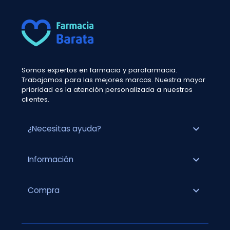
Somos expertos en farmacia y parafarmacia.
Trabajamos para las mejores marcas. Nuestra mayor
prioridad es la atención personalizada a nuestros
clientes.
expand_more
¿Necesitas ayuda?
expand_more
Información
expand_more
Compra