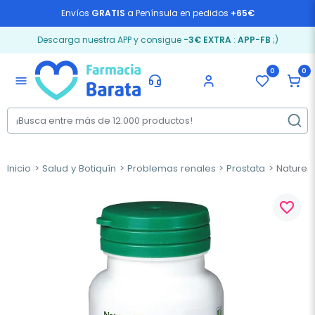
Envíos
GRATIS
a Península en pedidos
+65€
Descarga nuestra APP y consigue
-3€ EXTRA
:
APP-FB
;)
0
0
menu
Inicio
Salud y Botiquín
Problemas renales
Prostata
Natures P
favorite_border