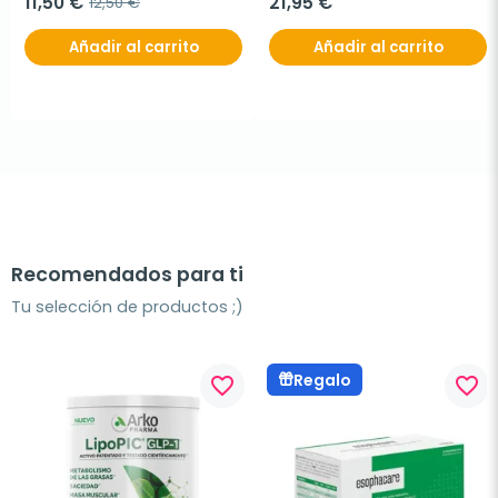
11,50 €
21,95 €
12,50 €
Añadir al carrito
Añadir al carrito
Recomendados para ti
Tu selección de productos ;)
Regalo
favorite_border
favorite_border