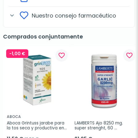
Nuestro consejo farmacéutico
expand_more
Comprados conjuntamente
-1,00 €
favorite_border
favorite_border
ABOCA
Aboca Grintuss jarabe para 
LAMBERTS Ajo 8250 mg. 
la tos seca y productiva en 
super strenght, 60 
adultos, 180 g
comprimidos