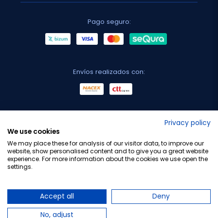
Pago seguro:
Envíos realizados con:
No lo decimos nosotros...
Privacy policy
We use cookies
¡Tu opinión es importante!
We may place these for analysis of our visitor data, to improve our
website, show personalised content and to give you a great website
experience. For more information about the cookies we use open the
settings.
Copyright © 2010-2026 Farmacia Barata S.L. Todos los
derechos reservados.
Accept all
Deny
No, adjust