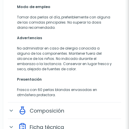
Modo de empleo
Tomar dos perlas al día, preferiblemente con alguna
de las comidas principales. No superar la dosis
diaria recomendada.
Advertencias
No administrar en caso de alergia conocida a
alguno de los componentes. Mantener fuera del
alcance de los niños. No indicado durante el
embarazo o la lactancia. Conservar en lugar fresco y
seco, alejado de fuentes de calor.
Presentación
Frasco con 60 perlas blandas envasadas en
atmósfera protectora.
Composición
expand_more
Ficha técnica
expand_more