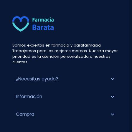
Somos expertos en farmacia y parafarmacia.
Trabajamos para las mejores marcas. Nuestra mayor
prioridad es la atención personalizada a nuestros
clientes.
expand_more
¿Necesitas ayuda?
expand_more
Información
expand_more
Compra