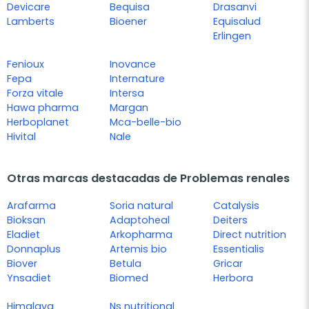
Devicare
Bequisa
Drasanvi
Lamberts
Bioener
Equisalud
Erlingen
Fenioux
Inovance
Fepa
Internature
Forza vitale
Intersa
Hawa pharma
Margan
Herboplanet
Mca-belle-bio
Hivital
Nale
Otras marcas destacadas de Problemas renales
Arafarma
Soria natural
Catalysis
Bioksan
Adaptoheal
Deiters
Eladiet
Arkopharma
Direct nutrition
Donnaplus
Artemis bio
Essentialis
Biover
Betula
Gricar
Ynsadiet
Biomed
Herbora
Himalaya
Ns nutritional