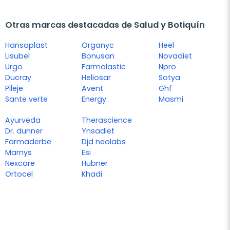
Otras marcas destacadas de Salud y Botiquín
Hansaplast
Organyc
Heel
Lisubel
Bonusan
Novadiet
Urgo
Farmalastic
Npro
Ducray
Heliosar
Sotya
Pileje
Avent
Ghf
Sante verte
Energy
Masmi
Ayurveda
Therascience
Dr. dunner
Ynsadiet
Farmaderbe
Djd neolabs
Marnys
Esi
Nexcare
Hubner
Ortocel
Khadi