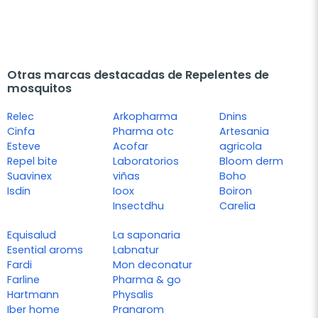
Otras marcas destacadas de Repelentes de
mosquitos
Relec
Arkopharma
Dnins
Cinfa
Pharma otc
Artesania
Esteve
Acofar
agricola
Repel bite
Laboratorios
Bloom derm
Suavinex
viñas
Boho
Isdin
Ioox
Boiron
Insectdhu
Carelia
Equisalud
La saponaria
Esential aroms
Labnatur
Fardi
Mon deconatur
Farline
Pharma & go
Hartmann
Physalis
Iber home
Pranarom