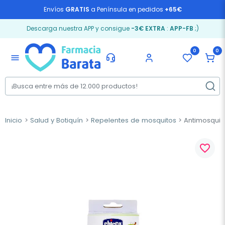
Envíos
GRATIS
a Península en pedidos
+65€
Descarga nuestra APP y consigue
-3€ EXTRA
:
APP-FB
;)
0
0
menu
Inicio
Salud y Botiquín
Repelentes de mosquitos
Antimosquito
favorite_border