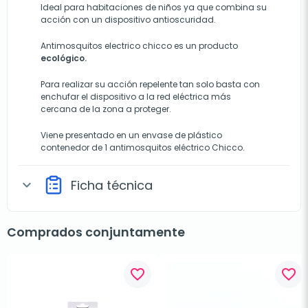
Ideal para habitaciones de niños ya que combina su
acción con un dispositivo antioscuridad.
Antimosquitos electrico chicco es un producto
ecológico.
Para realizar su acción repelente tan solo basta con
enchufar el dispositivo a la red eléctrica más
cercana de la zona a proteger.
Viene presentado en un envase de plástico
contenedor de 1 antimosquitos eléctrico Chicco.
Ficha técnica
expand_more
Comprados conjuntamente
favorite_border
favorite_border