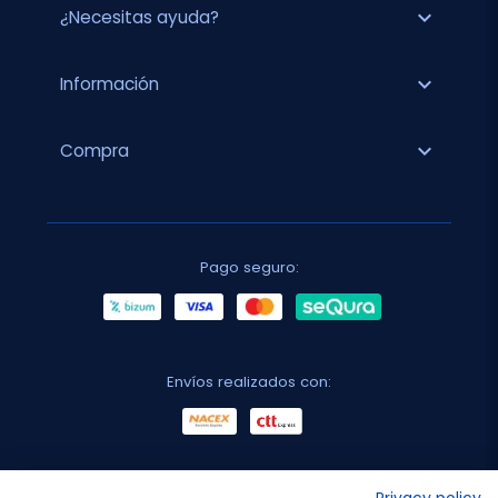
expand_more
¿Necesitas ayuda?
expand_more
Información
expand_more
Compra
Pago seguro:
Envíos realizados con:
No lo decimos nosotros...