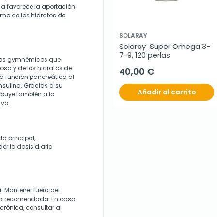
a favorece la aportación
mo de los hidratos de
SOLARAY
Solaray  Super Omega 3-
7-9, 120 perlas
idos gymnémicos que
osa y de los hidratos de
40,00 €
la función pancreática al
insulina. Gracias a su
Añadir al carrito
ribuye también a la
ivo.
a principal,
er la dosis diaria
a. Mantener fuera del
aria recomendada. En caso
crónica, consultar al