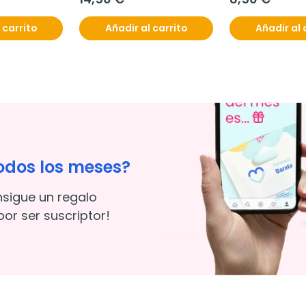
 carrito
Añadir al carrito
Añadir al 
odos los meses?
nsigue un regalo
or ser suscriptor!