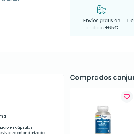
Envíos gratis en
De
pedidos +65€
Comprados conju
favorite_border
ema
icio en cápsulas
sylvestre estandarizado