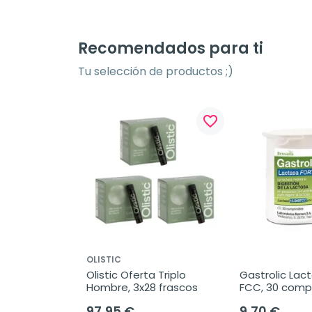
Recomendados para ti
Tu selección de productos ;)
favorite_border
OLISTIC
Olistic Oferta Triplo 
Gastrolic Lact
Hombre, 3x28 frascos
FCC, 30 comp
97,95 €
9,70 €