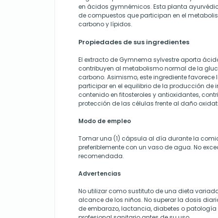
en ácidos gymnémicos. Esta planta ayurvédic
de compuestos que participan en el metabolis
carbono y lípidos.
Propiedades de sus ingredientes
El extracto de Gymnema sylvestre aporta ác
contribuyen al metabolismo normal de la gluc
carbono. Asimismo, este ingrediente favorece 
participar en el equilibrio de la producción de 
contenido en fitosteroles y antioxidantes, cont
protección de las células frente al daño oxidat
Modo de empleo
Tomar una (1) cápsula al día durante la comid
preferiblemente con un vaso de agua. No exced
recomendada.
Advertencias
No utilizar como sustituto de una dieta variad
alcance de los niños. No superar la dosis di
de embarazo, lactancia, diabetes o patología 
profesional sanitario antes de su uso.