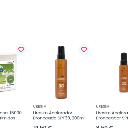
favorite_border
favorite_border
URESIM
URESIM
asa, 15000 
Uresim Acelerador 
Uresim Acelera
rimidos
Bronceado SPF30, 200ml
Bronceador SPF
14,50 €
8,50 €