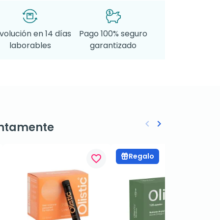
volución en 14 días
Pago 100% seguro
laborables
garantizado
keyboard_arrow_left
keyboard_arrow_right
ntamente
Anterior
Siguiente
Regalo
favorite_border
favorite_border