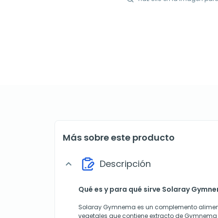
Más sobre este producto
Descripción
expand_more
Qué es y para qué sirve Solaray Gymn
Solaray Gymnema es un complemento aliment
vegetales que contiene extracto de Gymnema 