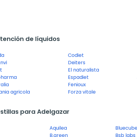
ención de líquidos
da
Codiet
nvi
Deiters
t
El naturalista
pharma
Espadiet
alia
Fenioux
ania agricola
Forza vitale
tillas para Adelgazar
Aquilea
Bluecube
B.green
Bsb labs