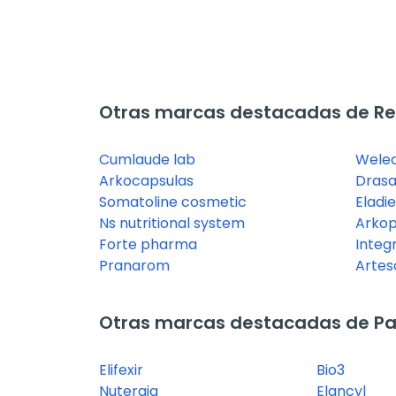
Otras marcas destacadas de Ret
Cumlaude lab
Wele
Arkocapsulas
Drasa
Somatoline cosmetic
Eladie
Ns nutritional system
Arko
Forte pharma
Integr
Pranarom
Artes
Otras marcas destacadas de Pas
Elifexir
Bio3
Nutergia
Elancyl