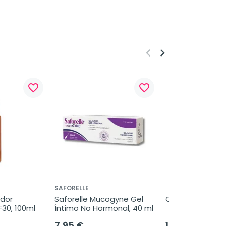
keyboard_arrow_left
keyboard_arrow_right
favorite_border
favorite_border
SAFORELLE
dor 
Saforelle Mucogyne Gel 
Cooltears ALO+
30, 100ml
Íntimo No Hormonal, 40 ml
7,95 €
13,95 €