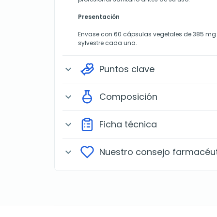
Presentación
Envase con 60 cápsulas vegetales de 385 m
sylvestre cada una.
Puntos clave
expand_more
Composición
expand_more
Ficha técnica
expand_more
Nuestro consejo farmacéu
expand_more