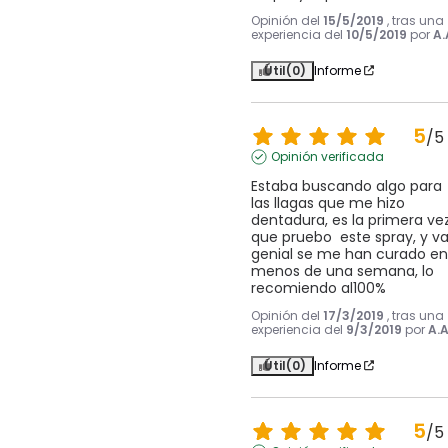
Opinión del
15/5/2019
, tras una
experiencia del
10/5/2019
por
A.
Útil
(0)
Informe
5
/
5
Opinión verificada
Estaba buscando algo para 
las llagas que me hizo 
dentadura, es la primera vez
que pruebo  este spray, y va
genial se me han curado en 
menos de una semana, lo 
recomiendo al100%
Opinión del
17/3/2019
, tras una
experiencia del
9/3/2019
por
A.A
Útil
(0)
Informe
5
/
5