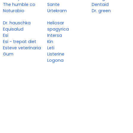
The humble co
Sante
Dentaid
Naturabio
Urtekram
Dr. green
Dr. hauschka
Heliosar
Equisalud
spagyrica
Esi
Intersa
Esi - trepat diet
Kin
Esteve veterinaria
Leti
Gum
Listerine
Logona