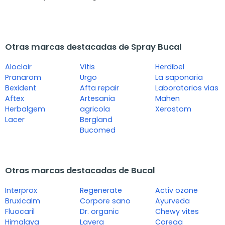
Otras marcas destacadas de Spray Bucal
Aloclair
Vitis
Herdibel
Pranarom
Urgo
La saponaria
Bexident
Afta repair
Laboratorios vias
Aftex
Artesania
Mahen
Herbalgem
agricola
Xerostom
Lacer
Bergland
Bucomed
Otras marcas destacadas de Bucal
Interprox
Regenerate
Activ ozone
Bruxicalm
Corpore sano
Ayurveda
Fluocaril
Dr. organic
Chewy vites
Himalaya
Lavera
Corega