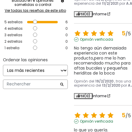
Basado en
6
opiniones
experiencia del
11/2/2021
por
A.A
sometidas a control
Ver todas las reseñas de este sitio
Útil
(0)
Informe
5
estrellas
6
4
estrellas
0
5
/
5
3
estrellas
0
Opinión verificada
2
estrellas
0
No tengo aún demasiada 
1
estrella
0
experiencia con este 
producto,pero me lo han 
Ordenar las opiniones
recomendado mucho para 
aftas bucales y pequeñas 
heriditas de la boca
Opinión del
19/2/2020
, tras una
experiencia del
13/2/2020
por
A.
Útil
(0)
Informe
5
/
5
Opinión verificada
lo que yo quería.