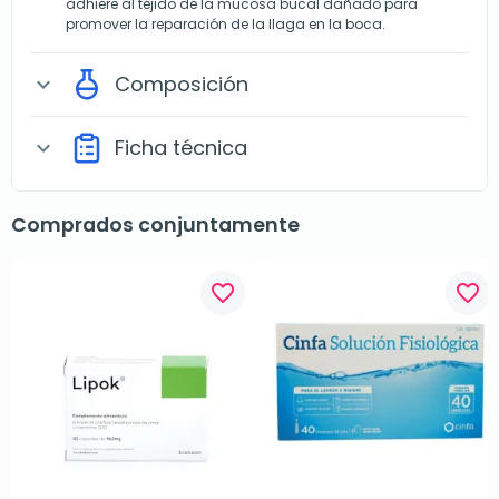
adhiere al tejido de la mucosa bucal dañado para
promover la reparación de la llaga en la boca.
Composición
expand_more
Ficha técnica
expand_more
Comprados conjuntamente
favorite_border
favorite_border