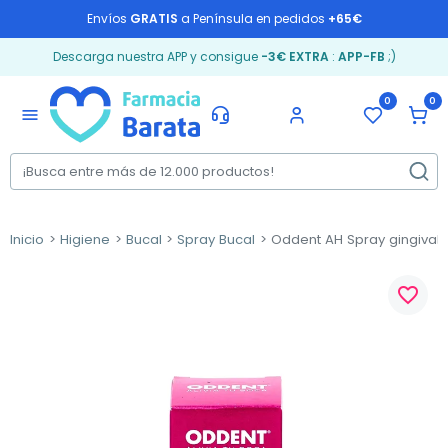
Envíos
GRATIS
a Península en pedidos
+65€
Descarga nuestra APP y consigue
-3€ EXTRA
:
APP-FB
;)
0
0
menu
Inicio
Higiene
Bucal
Spray Bucal
Oddent AH Spray gingival, 
favorite_border