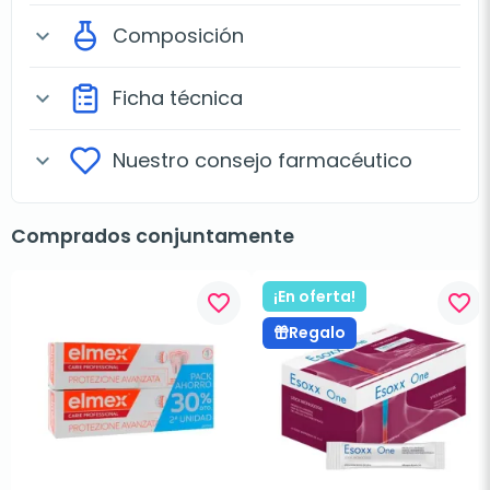
Composición
expand_more
Ficha técnica
expand_more
Nuestro consejo farmacéutico
expand_more
Comprados conjuntamente
¡En oferta!
favorite_border
favorite_border
Regalo