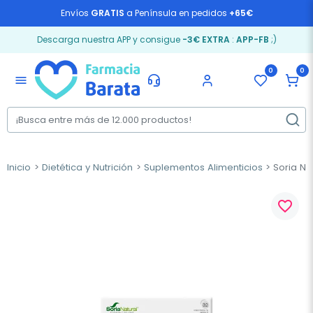
Envíos
GRATIS
a Península en pedidos
+65€
Descarga nuestra APP y consigue
-3€ EXTRA
:
APP-FB
;)
0
0
menu
Inicio
Dietética y Nutrición
Suplementos Alimenticios
Soria Na
favorite_border