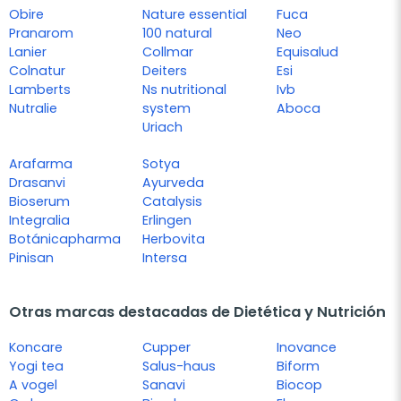
Obire
Nature essential
Fuca
Pranarom
100 natural
Neo
Lanier
Collmar
Equisalud
Colnatur
Deiters
Esi
Lamberts
Ns nutritional
Ivb
Nutralie
system
Aboca
Uriach
Arafarma
Sotya
Drasanvi
Ayurveda
Bioserum
Catalysis
Integralia
Erlingen
Botánicapharma
Herbovita
Pinisan
Intersa
Otras marcas destacadas de Dietética y Nutrición
Koncare
Cupper
Inovance
Yogi tea
Salus-haus
Biform
A vogel
Sanavi
Biocop