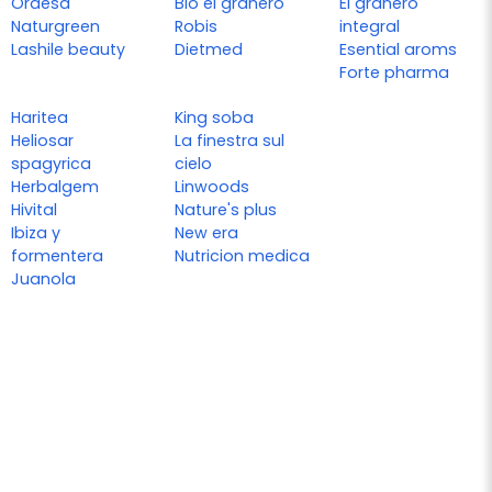
Ordesa
Bio el granero
El granero
Naturgreen
Robis
integral
Lashile beauty
Dietmed
Esential aroms
Forte pharma
Haritea
King soba
Heliosar
La finestra sul
spagyrica
cielo
Herbalgem
Linwoods
Hivital
Nature's plus
Ibiza y
New era
formentera
Nutricion medica
Juanola