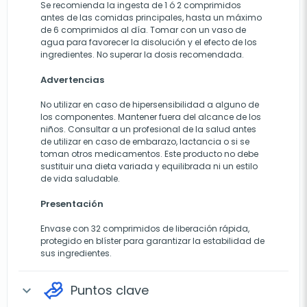
Se recomienda la ingesta de 1 ó 2 comprimidos
antes de las comidas principales, hasta un máximo
de 6 comprimidos al día. Tomar con un vaso de
agua para favorecer la disolución y el efecto de los
ingredientes. No superar la dosis recomendada.
Advertencias
No utilizar en caso de hipersensibilidad a alguno de
los componentes. Mantener fuera del alcance de los
niños. Consultar a un profesional de la salud antes
de utilizar en caso de embarazo, lactancia o si se
toman otros medicamentos. Este producto no debe
sustituir una dieta variada y equilibrada ni un estilo
de vida saludable.
Presentación
Envase con 32 comprimidos de liberación rápida,
protegido en blíster para garantizar la estabilidad de
sus ingredientes.
Puntos clave
expand_more