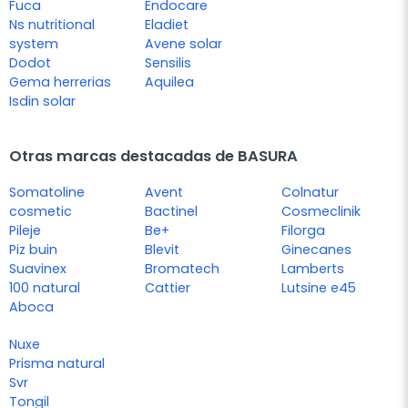
Fuca
Endocare
Ns nutritional
Eladiet
system
Avene solar
Dodot
Sensilis
Gema herrerias
Aquilea
Isdin solar
Otras marcas destacadas de BASURA
Somatoline
Avent
Colnatur
cosmetic
Bactinel
Cosmeclinik
Pileje
Be+
Filorga
Piz buin
Blevit
Ginecanes
Suavinex
Bromatech
Lamberts
100 natural
Cattier
Lutsine e45
Aboca
Nuxe
Prisma natural
Svr
Tongil