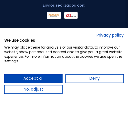
Envíos realizados con:
No lo decimos nosotros...
Privacy policy
We use cookies
¡Tu opinión es importante!
We may place these for analysis of our visitor data, to improve our
website, show personalised content and to give you a great website
experience. For more information about the cookies we use open the
settings.
Copyright © 2010-2026 Farmacia Barata S.L. Todos los
derechos reservados.
Accept all
Deny
No, adjust
Total:
27,50 €
Avísame cuando esté disponible