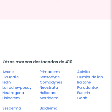
Otras marcas destacadas de 410
Avene
Primaderm
Apivita
Caudalie
Sensodyne
Cumlaude lab
Isdin
Comodynes
Iraltone
La roche-posay
Neostrata
Parodontax
Neutrogena
Heliocare
Eucerin
Fisiocrem
Martiderm
Goah
Sesderma
Bioderma