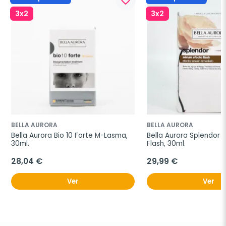
favorite_border
3x2
3x2
BELLA AURORA
BELLA AURORA
Bella Aurora Bio 10 Forte M-Lasma, 
Bella Aurora Splendor 
30ml.
Flash, 30ml.
28,04 €
29,99 €
Ver
Ver