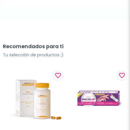
Recomendados para ti
Tu selección de productos ;)
favorite_border
favorite_border