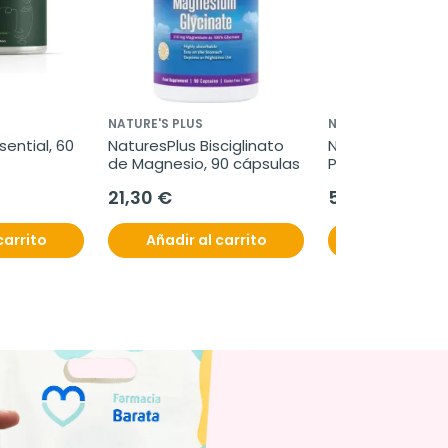
NATURE'S PLUS
NATURE'S PLUS
ential, 60 
NaturesPlus Bisciglinato 
NaturesPlus Col
de Magnesio, 90 cápsulas
Peptides, 588 g
21,30 €
57,30 €
carrito
Añadir al carrito
Añadir al c