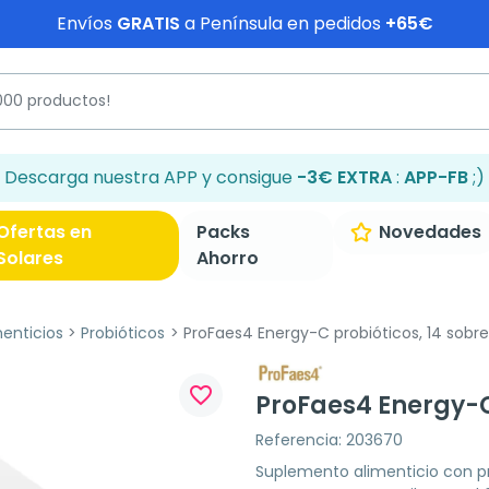
Envíos
GRATIS
a Península en pedidos
+65€
Descarga nuestra APP y consigue
-3€ EXTRA
:
APP-FB
;)
Ofertas en
Packs
Novedades
Solares
Ahorro
enticios
Probióticos
ProFaes4 Energy-C probióticos, 14 sobre
favorite_border
ProFaes4 Energy-C 
Referencia: 203670
Suplemento alimenticio con pr