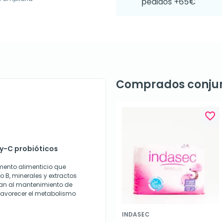
pedidos +65€
Comprados conju
favorite_border
gy-C probióticos
mento alimenticio que
o B, minerales y extractos
yan al mantenimiento de
 favorecer el metabolismo
INDASEC