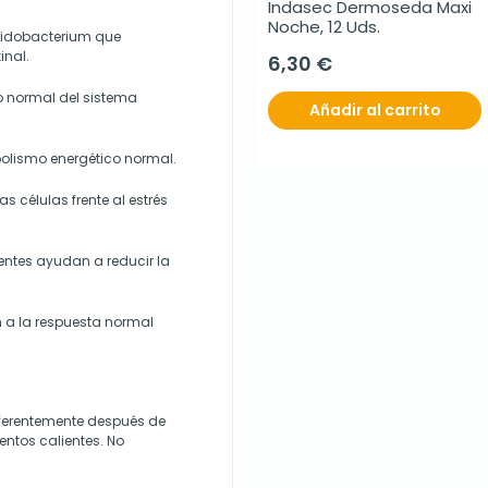
Indasec Dermoseda Maxi 
Noche, 12 Uds.
ifidobacterium que
inal.
6,30 €
o normal del sistema
Añadir al carrito
bolismo energético normal.
s células frente al estrés
tes ayudan a reducir la
 a la respuesta normal
referentemente después de
ntos calientes. No