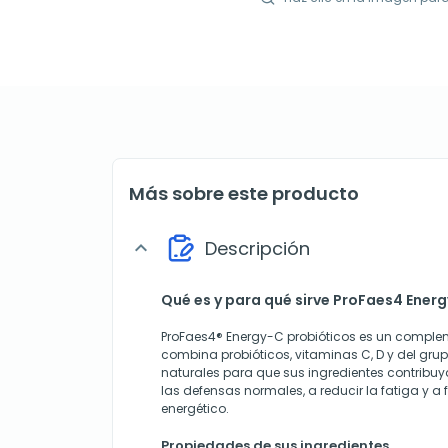
Más sobre este producto
Descripción
expand_more
Qué es y para qué sirve ProFaes4 Ener
ProFaes4® Energy-C probióticos es un comple
combina probióticos, vitaminas C, D y del grup
naturales para que sus ingredientes contribu
las defensas normales, a reducir la fatiga y a
energético.
Propiedades de sus ingredientes