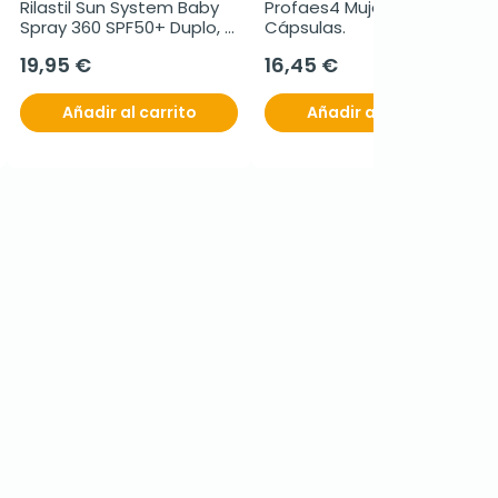
Rilastil Sun System Baby 
Profaes4 Mujer, 30 
Spray 360 SPF50+ Duplo, 2 
Cápsulas.
x 200ml.
19,95 €
16,45 €
Añadir al carrito
Añadir al carrito