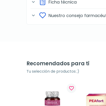
Ficha técnica
expand_more
Nuestro consejo farmacéu
expand_more
Recomendados para ti
Tu selección de productos ;)
favorite_border