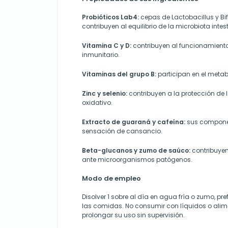
Probióticos Lab4:
cepas de Lactobacillus y B
contribuyen al equilibrio de la microbiota intest
Vitamina C y D:
contribuyen al funcionamient
inmunitario.
Vitaminas del grupo B:
participan en el meta
Zinc y selenio:
contribuyen a la protección de la
oxidativo.
Extracto de guaraná y cafeína:
sus componen
sensación de cansancio.
Beta-glucanos y zumo de saúco:
contribuyen
ante microorganismos patógenos.
Modo de empleo
Disolver 1 sobre al día en agua fría o zumo, p
las comidas. No consumir con líquidos o alime
prolongar su uso sin supervisión.