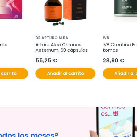
DR ARTURO ALBA
IVB
icks
Arturo Alba Chronos 
IVB Creatina Ess
Aeternum, 60 cápsulas
tomas
55,25 €
28,90 €
 carrito
Añadir al carrito
Añadir al 
odos los meses?