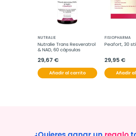
NUTRALIE
FISIOPHARMA
Nutralie Trans Resveratrol 
Peafort, 30 st
& NAD, 60 cápsulas
29,67 €
29,95 €
Añadir al carrito
Añadir al
¿Quieres ganar un
regalo
t