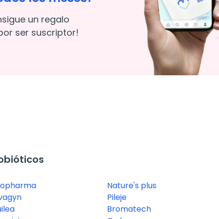
nsigue un regalo
or ser suscriptor!
obióticos
kopharma
Nature's plus
vagyn
Pileje
ilea
Bromatech