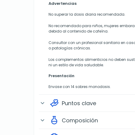
Advertencias
No superar la dosis diaria recomendada.
No recomendado para niños, mujeres embara
debido al contenido de cafeína.
Consultar con un profesional sanitario en ca
o patologías crónicas.
Los complementos alimenticios no deben sustit
ni un estilo de vida saludable.
Presentación
Envase con 14 sobres monodosis.
Puntos clave
expand_more
Composición
expand_more