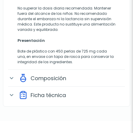
No superar la dosis diaria recomendada. Mantener
fuera del alcance de los niños. No recomendado
durante el embarazo ni la lactancia sin supervisión
médica. Este producto no sustituye una alimentación
variada y equilibrada.
Presentación
Bote de plástico con 450 perlas de 725 mg cada
una, en envase con tapa de rosca para conservar la
integridad de los ingredientes.
Composición
expand_more
Ficha técnica
expand_more