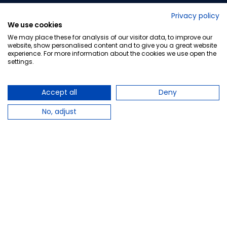
No lo decimos nosotros...
Privacy policy
We use cookies
¡Tu opinión es importante!
We may place these for analysis of our visitor data, to improve our
website, show personalised content and to give you a great website
experience. For more information about the cookies we use open the
settings.
Copyright © 2010-2026 Farmacia Barata S.L. Todos los
derechos reservados.
Accept all
Deny
No, adjust
Total:
43,95 €
PLAZO DE ENTREGA: Hasta 3 días laborables
Avísame cuando esté disponible