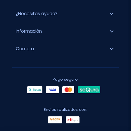
expand_more
¿Necesitas ayuda?
expand_more
Información
expand_more
Compra
Pago seguro:
Envíos realizados con: