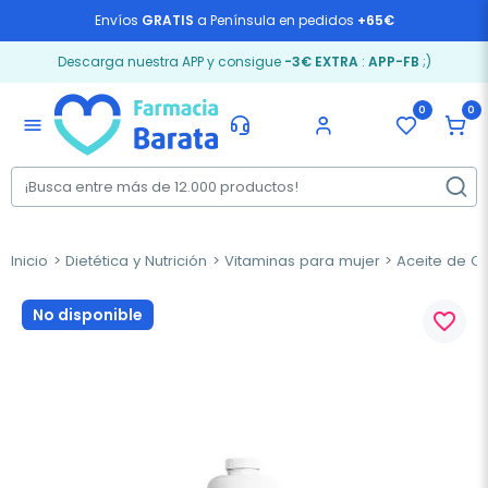
Envíos
GRATIS
a Península en pedidos
+65€
Descarga nuestra APP y consigue
-3€ EXTRA
:
APP-FB
;)
0
0
menu
Inicio
Dietética y Nutrición
Vitaminas para mujer
Aceite de O
No disponible
favorite_border