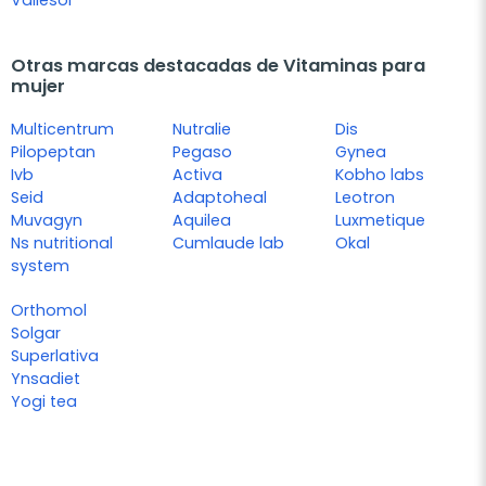
Vallesol
Otras marcas destacadas de Vitaminas para
mujer
Multicentrum
Nutralie
Dis
Pilopeptan
Pegaso
Gynea
Ivb
Activa
Kobho labs
Seid
Adaptoheal
Leotron
Muvagyn
Aquilea
Luxmetique
Ns nutritional
Cumlaude lab
Okal
system
Orthomol
Solgar
Superlativa
Ynsadiet
Yogi tea