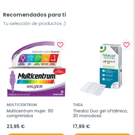
Recomendados para ti
Tu selección de productos ;)
favorite_border
favorite_border
MULTICENTRUM
THEA
Multicentrum mujer. 90 
Thealoz Duo gel oftálmico, 
comprimidos
30 monodosis
23,95 €
17,99 €