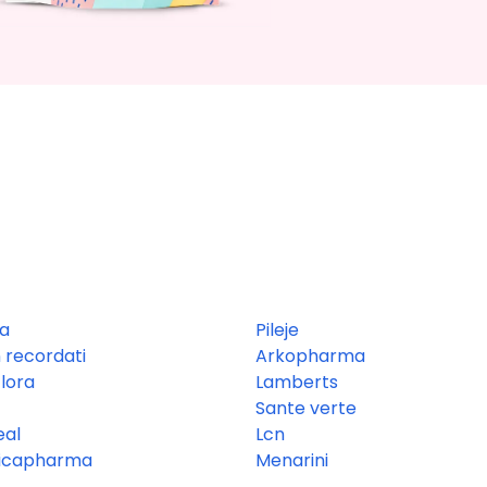
a
Pileje
 recordati
Arkopharma
lora
Lamberts
Sante verte
eal
Lcn
icapharma
Menarini