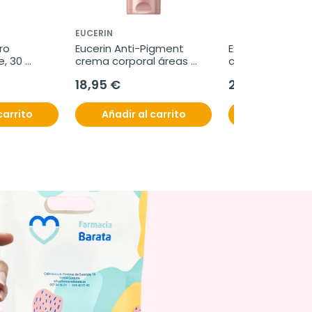
EUCERIN
o 
Eucerin Anti-Pigment 
Exeltis Musa Vigo
, 30 
crema corporal áreas 
capsulas
ml
localizadas, 200 ml
18,95 €
21,95 €
carrito
Añadir al carrito
Añadir al c