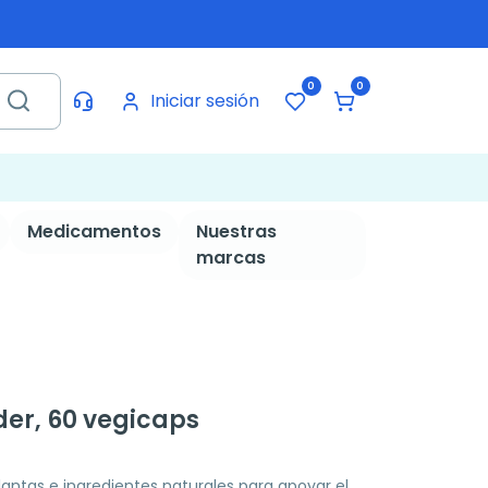
0
0
Iniciar sesión
Medicamentos
Nuestras
marcas
der, 60 vegicaps
antas e ingredientes naturales para apoyar el