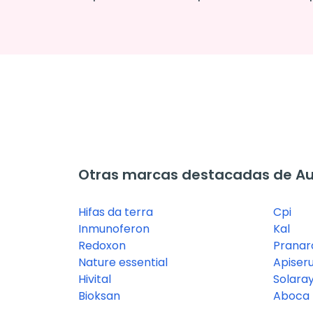
Otras marcas destacadas de A
Hifas da terra
Cpi
Inmunoferon
Kal
Redoxon
Prana
Nature essential
Apiser
Hivital
Solara
Bioksan
Aboca