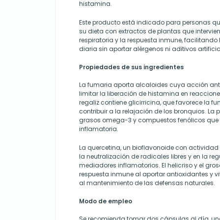
histamina.
Este producto está indicado para personas 
su dieta con extractos de plantas que intervie
respiratoria y la respuesta inmune, facilitando 
diaria sin aportar alérgenos ni aditivos artificia
Propiedades de sus ingredientes
La fumaria aporta alcaloides cuya acción ant
limitar la liberación de histamina en reaccione
regaliz contiene glicirricina, que favorece la fu
contribuir a la relajación de los bronquios. La 
grasos omega-3 y compuestos fenólicos que
inflamatoria.
La quercetina, un bioflavonoide con actividad 
la neutralización de radicales libres y en la re
mediadores inflamatorios. El helicriso y el gros
respuesta inmune al aportar antioxidantes y 
al mantenimiento de las defensas naturales.
Modo de empleo
Se recomienda tomar dos cápsulas al día, un