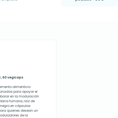
r, 60 vegicaps
lemento alimenticio
ionadas para apoyar el
aborar en la modulación
bina fumaria, raíz de
ero negro en cápsulas
 para quienes desean un
moduladores de la