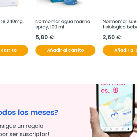
rte 240mg, 
Normomar agua marina 
Normomar suer
spray, 100 ml
fisiologico bebe
unidosis de 5 
5,80 €
2,60 €
 carrito
Añadir al carrito
Añadir al 
odos los meses?
nsigue un regalo
or ser suscriptor!