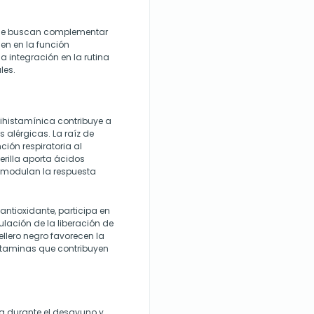
que buscan complementar
nen en la función
la integración en la rutina
les.
ihistamínica contribuye a
s alérgicas. La raíz de
nción respiratoria al
perilla aporta ácidos
 modulan la respuesta
antioxidante, participa en
gulación de la liberación de
ellero negro favorecen la
vitaminas que contribuyen
a durante el desayuno y