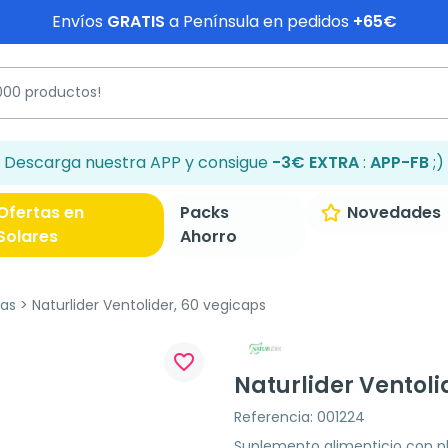
Envíos
GRATIS
a Península en pedidos
+65€
Descarga nuestra APP y consigue
-3€ EXTRA
:
APP-FB
;)
Ofertas en
Packs
Novedades
Solares
Ahorro
as
Naturlider Ventolider, 60 vegicaps
favorite_border
Naturlider Ventoli
Referencia: 001224
Suplemento alimenticio con pl