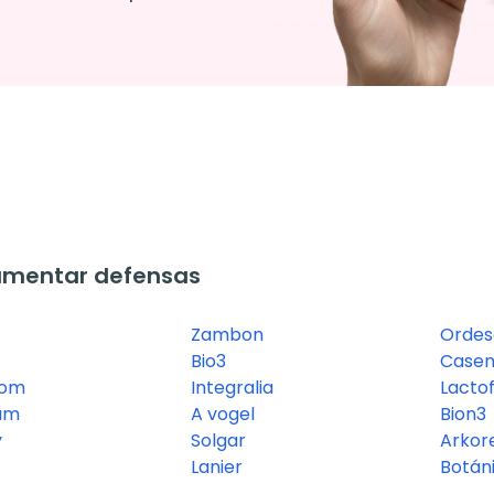
umentar defensas
Zambon
Ordes
Bio3
Casen
rom
Integralia
Lactof
um
A vogel
Bion3
y
Solgar
Arkor
Lanier
Botán