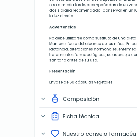
otra a media tarde, acompañadas de un vaso
dosis diaria recomendada. Conservar en un lug
la luz directa.
Advertencias
No debe utilizarse como sustituto de una dieta
Mantener fuera del alcance de los niños. En c
lactancia, alteraciones hormonales, enfermeda
tratamientos farmacológicos, se aconseja con
sanitario antes de su uso.
Presentación
Envase de 60 cápsulas vegetales.
Composición
expand_more
Ficha técnica
expand_more
Nuestro consejo farmacéu
expand_more