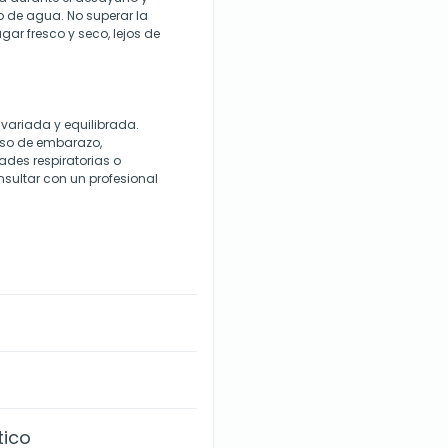
 de agua. No superar la
ar fresco y seco, lejos de
 variada y equilibrada.
aso de embarazo,
des respiratorias o
sultar con un profesional
tico