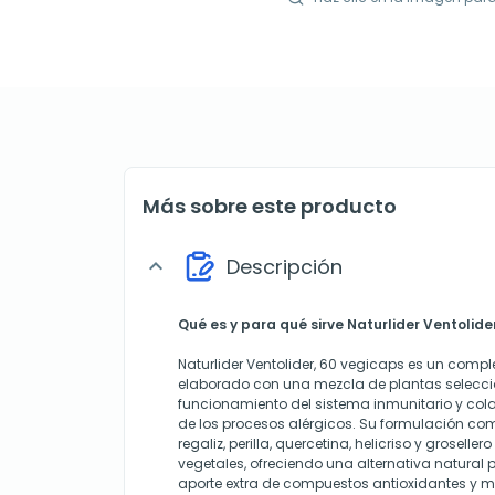
Más sobre este producto
Descripción
expand_more
Qué es y para qué sirve Naturlider Ventolide
Naturlider Ventolider, 60 vegicaps es un comp
elaborado con una mezcla de plantas selecc
funcionamiento del sistema inmunitario y col
de los procesos alérgicos. Su formulación com
regaliz, perilla, quercetina, helicriso y grosell
vegetales, ofreciendo una alternativa natural
aporte extra de compuestos antioxidantes y 