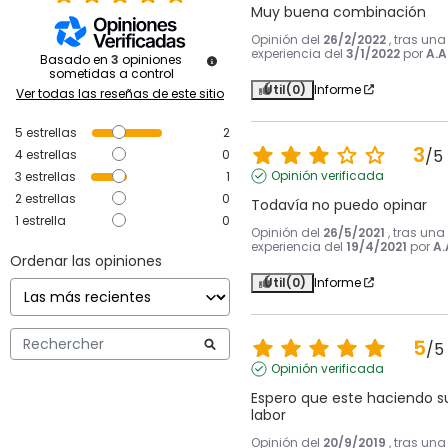
Muy buena combinación
Opinión del
26/2/2022
, tras una
experiencia del
3/1/2022
por
A.A
Basado en
3
opiniones
sometidas a control
Útil
(0)
Informe
Ver todas las reseñas de este sitio
5
estrellas
2
3
/
5
4
estrellas
0
Opinión verificada
3
estrellas
1
2
estrellas
0
Todavía no puedo opinar
1
estrella
0
Opinión del
26/5/2021
, tras una
experiencia del
19/4/2021
por
A.
Ordenar las opiniones
Útil
(0)
Informe
5
/
5
Opinión verificada
Espero que este haciendo su
labor
Opinión del
20/9/2019
, tras una