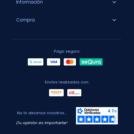
expand_more
Información
expand_more
Compra
Pago seguro:
Envíos realizados con:
No lo decimos nosotros...
¡Tu opinión es importante!