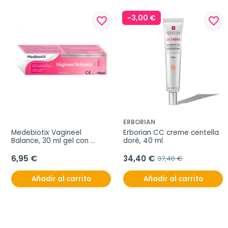
-3,00 €
favorite_border
favorite_border
ERBORIAN
Medebiotix Vagineel 
Erborian CC creme centella 
Balance, 30 ml gel con 
doré, 40 ml
aplicador
6,95 €
34,40 €
37,40 €
Añadir al carrito
Añadir al carrito