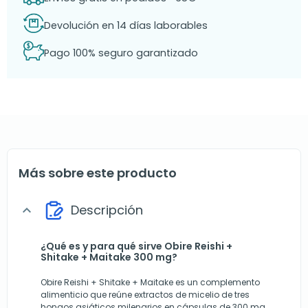
Devolución en 14 días laborables
Pago 100% seguro garantizado
Más sobre este producto
Descripción
expand_more
¿Qué es y para qué sirve Obire Reishi +
Shitake + Maitake 300 mg?
Obire Reishi + Shitake + Maitake es un complemento
alimenticio que reúne extractos de micelio de tres
hongos asiáticos milenarios en cápsulas de 300 mg.