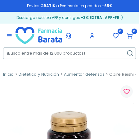
Envíos
GRATIS
a Península en pedidos
+65€
Descarga nuestra APP y consigue
-3€ EXTRA
:
APP-FB
;)
0
0
menu
Inicio
Dietética y Nutrición
Aumentar defensas
Obire Reishi +
favorite_border