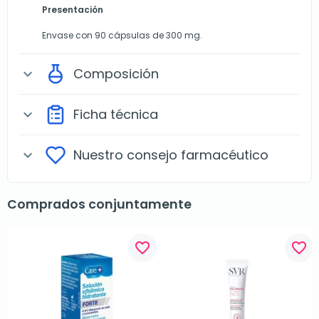
Presentación
Envase con 90 cápsulas de 300 mg.
Composición
expand_more
Ficha técnica
expand_more
Nuestro consejo farmacéutico
expand_more
Comprados conjuntamente
favorite_border
favorite_border