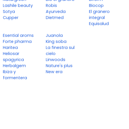
Lashile beauty
Robis
Biocop
Sotya
Ayurveda
El granero
Cupper
Dietmed
integral
Equisalud
Esential aroms
Juanola
Forte pharma
King soba
Haritea
La finestra sul
Heliosar
cielo
spagyrica
Linwoods
Herbalgem
Nature's plus
Ibiza y
New era
formentera