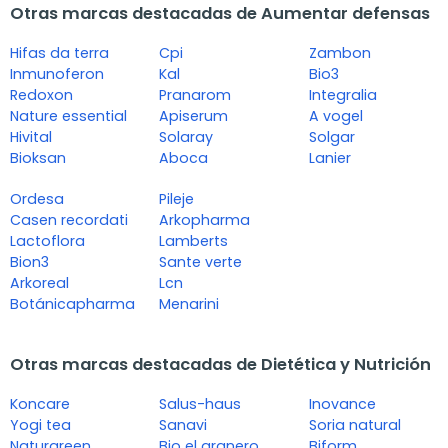
Otras marcas destacadas de Aumentar defensas
Hifas da terra
Cpi
Zambon
Inmunoferon
Kal
Bio3
Redoxon
Pranarom
Integralia
Nature essential
Apiserum
A vogel
Hivital
Solaray
Solgar
Bioksan
Aboca
Lanier
Ordesa
Pileje
Casen recordati
Arkopharma
Lactoflora
Lamberts
Bion3
Sante verte
Arkoreal
Lcn
Botánicapharma
Menarini
Otras marcas destacadas de Dietética y Nutrición
Koncare
Salus-haus
Inovance
Yogi tea
Sanavi
Soria natural
Naturgreen
Bio el granero
Biform