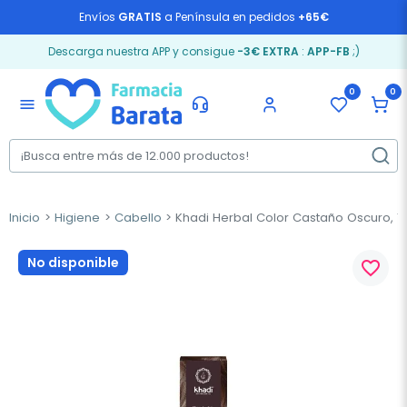
Envíos
GRATIS
a Península en pedidos
+65€
Descarga nuestra APP y consigue
-3€ EXTRA
:
APP-FB
;)
0
0
menu
Inicio
Higiene
Cabello
Khadi Herbal Color Castaño Oscuro, 1
No disponible
favorite_border