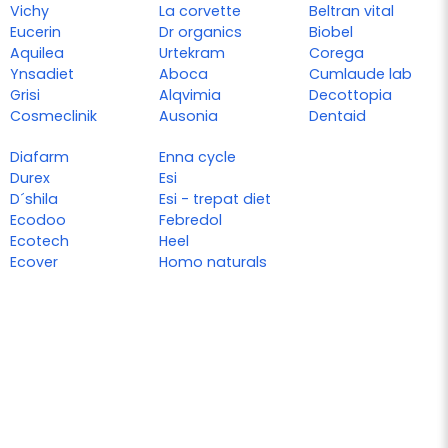
Vichy
La corvette
Beltran vital
Eucerin
Dr organics
Biobel
Aquilea
Urtekram
Corega
Ynsadiet
Aboca
Cumlaude lab
Grisi
Alqvimia
Decottopia
Cosmeclinik
Ausonia
Dentaid
Diafarm
Enna cycle
Durex
Esi
D´shila
Esi - trepat diet
Ecodoo
Febredol
Ecotech
Heel
Ecover
Homo naturals