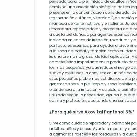
pensada para la piel irritada de adultos, niñ
combina una asociación sinérgica de tres ingr
presente en la concentración considerada idea
regeneración cutánea; vitamina E, de acción e
manteca de karité, nutritiva y emoliente. Junt
reparadora, regeneradora y protectora de la 
a que la piel dañada por agentes externos recu
indicada en casos de irritación, rozaduras
por factores externos, para ayudar a prevenir 
a la zona del pañal, y también como cuidado de
Es una crema no grasa, de fácil aplicación, y 
característica importante en un producto desti
los más pequeños, ya que reduce el riesgo de 
suave y multiusos la convierte en un básico de
esos pequeños problemas cotidianos de la pie
generosa sobre la piel limpia y seca, insistien
o tendencia a la irritación, y su textura perm
Utilizada según la necesidad, ayuda a que la p
calma y protección, aportando una sensación 
¿Para qué sirve Axovital Pantenol 5%?
Sirve como cuidado reparador y calmante para 
adultos, niños y bebés. Ayuda a reparar y a pr
a calmar las rojeces y las rozaduras y a cuida