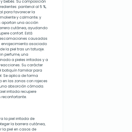
os y bebés. Su composición
edientes: pantenol al 5 %,
l para favorecer la
moliente y calmante; y
os aportan una acción
barrera cutánea, ayudando
pere confort. Está
 y descamaciones causadas
el enrojecimiento asociado
 la piel tras un tatuaje.
sin perfume, una
nado a pieles irritadas y a
reacciones. Su carácter
l botiquín familiar para
l. Se aplica de forma
do en las zonas con rojeces
ite una absorción cómoda.
iel irritada recupere
reconfortante.
la piel irritada de
oteger la barrera cutánea,
r la piel en casos de