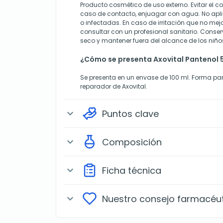
Producto cosmético de uso externo. Evitar el co
caso de contacto, enjuagar con agua. No apli
o infectadas. En caso de irritación que no mej
consultar con un profesional sanitario. Conser
seco y mantener fuera del alcance de los niño
¿Cómo se presenta Axovital Pantenol
Se presenta en un envase de 100 ml. Forma p
reparador de Axovital.
Puntos clave
expand_more
Composición
expand_more
Ficha técnica
expand_more
Nuestro consejo farmacéu
expand_more