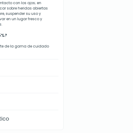
ntacto con los ojos; en
car sobre heridas abiertas
ore, suspender su uso y
var en un lugar fresco y
s.
 5%?
arte de la gama de cuidado
tico