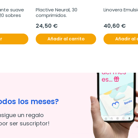
ante suave 
Plactive Neural, 30 
Linovera Emulsi
 20 sobres
comprimidos.
24,50 €
40,60 €
r
Añadir al carrito
Añadir al 
odos los meses?
nsigue un regalo
or ser suscriptor!