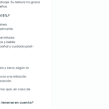
atuaje. Su textura no grasa
eños.
ol 5%?
ánea.
calmante.
l irritada.
os y bebés.
 pañal y cuidado post-
pia y seca, según la
cia a la irritación.
sorción.
 los ojos; en caso de
 tenerse en cuenta?