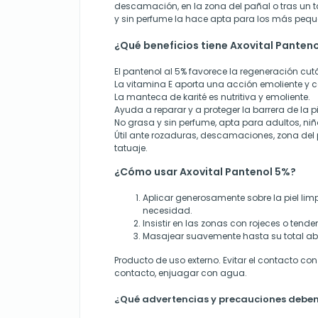
descamación, en la zona del pañal o tras un t
y sin perfume la hace apta para los más pequ
¿Qué beneficios tiene Axovital Panten
El pantenol al 5% favorece la regeneración cut
La vitamina E aporta una acción emoliente y 
La manteca de karité es nutritiva y emoliente.
Ayuda a reparar y a proteger la barrera de la pie
No grasa y sin perfume, apta para adultos, niñ
Útil ante rozaduras, descamaciones, zona del
tatuaje.
¿Cómo usar Axovital Pantenol 5%?
Aplicar generosamente sobre la piel lim
necesidad.
Insistir en las zonas con rojeces o tenden
Masajear suavemente hasta su total ab
Producto de uso externo. Evitar el contacto con
contacto, enjuagar con agua.
¿Qué advertencias y precauciones deben