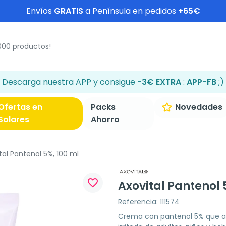
Envíos
GRATIS
a Península en pedidos
+65€
Descarga nuestra APP y consigue
-3€ EXTRA
:
APP-FB
;)
Ofertas en
Packs
Novedades
Solares
Ahorro
tal Pantenol 5%, 100 ml
favorite_border
Axovital Pantenol 
Referencia: 111574
Crema con pantenol 5% que ayu