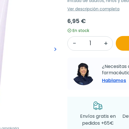
irritada de adultos, niños y beb
Ver descripción completa
6,95 €
En stock
keyboard_arrow_right
Siguiente
¿Necesitas 
farmacéutic
Hablamos
Envíos gratis en
De
pedidos +65€
a ampliarla