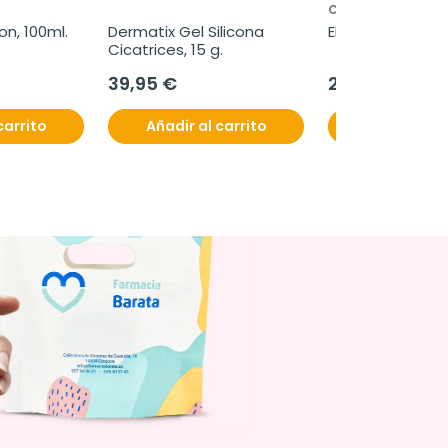
CASEN RECORDATI
on, 100ml.
Dermatix Gel Silicona 
Elebiotic, 30 sob
Cicatrices, 15 g.
39,95 €
22,95 €
carrito
Añadir al carrito
Añadir al c