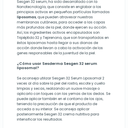
Sesgen 32 serum, ha sido desarrollado con la
Nanotecnología, que consiste en englobar a los
principios activos en pequeñas partículas llamadas
liposomas
, que pueden atravesar nuestras
membranas cutáneas, para acceder a las capas
más profundas de la piel, donde ejercen su acción.
Así, los ingredientes activos encapsulados son
Tripéptido 32 y Teprenona, que son transportados en
éstos liposomas hasta llegar a sus dianas de
acción donde llevan a cabo la activación de los
genes responsables de la juventud de la piel.
¿Cómo usar Sesderma Sesgen 32 serum
liposomal?
Se aconseja utilizar Sesgen 32 Serum Liposomal 2
veces al día sobre la piel del rostro, escote y cuello
limpias y secas, realizando un suave masaje o
aplicarlo con toques con las yemas de los dedos. Se
puede aplicar también en el contorno de los ojos,
teniendo la precaución de que el producto de
acceda a su interior. Se aconseja aplicar
posteriormente Sesgen 32 crema nutritiva para
intensificar los resultados.