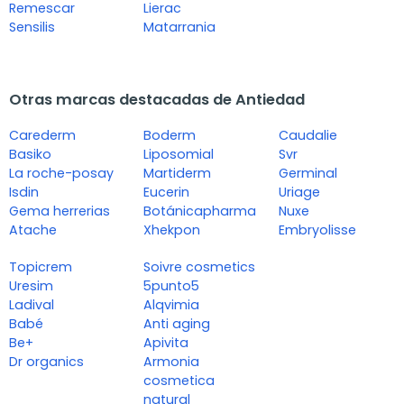
Remescar
Lierac
Sensilis
Matarrania
Otras marcas destacadas de Antiedad
Carederm
Boderm
Caudalie
Basiko
Liposomial
Svr
La roche-posay
Martiderm
Germinal
Isdin
Eucerin
Uriage
Gema herrerias
Botánicapharma
Nuxe
Atache
Xhekpon
Embryolisse
Topicrem
Soivre cosmetics
Uresim
5punto5
Ladival
Alqvimia
Babé
Anti aging
Be+
Apivita
Dr organics
Armonia
cosmetica
natural