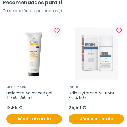
Recomendados para ti
Tu selección de productos ;)
favorite_border
favorite_border
HELIOCARE
ISDIN
Heliocare Advanced gel 
Isdin Eryfotona AK-NMSC 
SPF50, 250 ml
Fluid, 50ml.
19,95 €
25,50 €
Añadir al carrito
Añadir al carrito