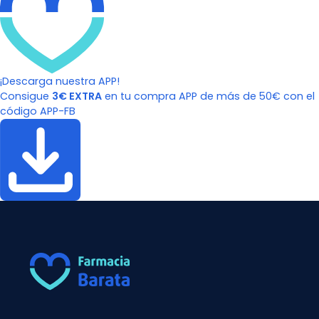
¡Descarga nuestra APP!
Consigue
3€ EXTRA
en tu compra APP de más de 50€ con el
código APP-FB