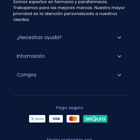
Somos expertos en farmacia y parafarmacia.
Trabajamos para las mejores marcas. Nuestra mayor
prioridad es la atención personalizada a nuestros
clientes.
expand_more
¿Necesitas ayuda?
expand_more
Información
expand_more
Compra
Pago seguro:
Envíos realizados con: