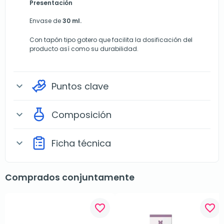
Presentación
Envase de
30 ml.
Con tapón tipo gotero que facilita la dosificación del
producto así como su durabilidad.
Puntos clave
expand_more
Composición
expand_more
Ficha técnica
expand_more
Comprados conjuntamente
favorite_border
favorite_border