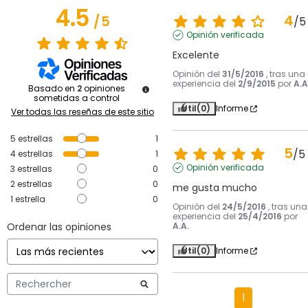
4.5
4
/
5
/
5
Opinión verificada
Excelente
Opinión del
31/5/2016
, tras una
experiencia del
2/9/2015
por
A.A
Basado en
2
opiniones
sometidas a control
Útil
(0)
Informe
Ver todas las reseñas de este sitio
5
estrellas
1
5
/
5
4
estrellas
1
Opinión verificada
3
estrellas
0
2
estrellas
0
me gusta mucho
1
estrella
0
Opinión del
24/5/2016
, tras una
experiencia del
25/4/2016
por
Ordenar las opiniones
A.A.
Útil
(0)
Informe
1