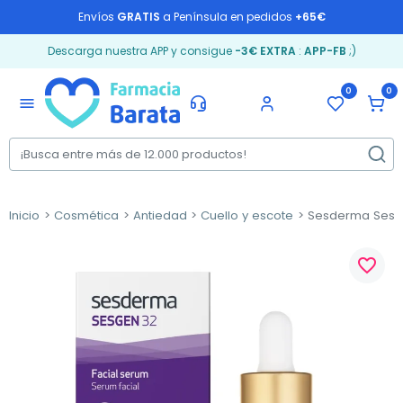
Envíos
GRATIS
a Península en pedidos
+65€
Descarga nuestra APP y consigue
-3€ EXTRA
:
APP-FB
;)
0
0
menu
Inicio
Cosmética
Antiedad
Cuello y escote
Sesderma Sesge
favorite_border