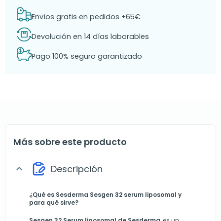
Envíos gratis en pedidos +65€
Devolución en 14 días laborables
Pago 100% seguro garantizado
Más sobre este producto
Descripción
expand_more
¿Qué es Sesderma Sesgen 32 serum liposomal y
para qué sirve?
Sesgen 32 Serum liposomal de
Sesderma
, es un