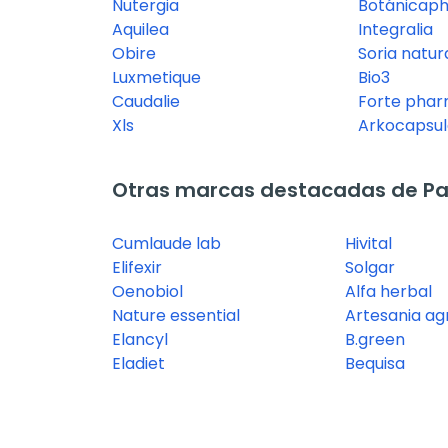
Nutergia
Botánicap
Aquilea
Integralia
Obire
Soria natur
Luxmetique
Bio3
Caudalie
Forte pha
Xls
Arkocapsul
Otras marcas destacadas de Pas
Cumlaude lab
Hivital
Elifexir
Solgar
Oenobiol
Alfa herbal
Nature essential
Artesania ag
Elancyl
B.green
Eladiet
Bequisa