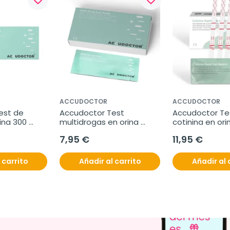
ACCUDOCTOR
ACCUDOCTOR
st de 
Accudoctor Test 
Accudoctor Tes
na 300 
multidrogas en orina 
cotinina en ori
0 pruebas
THC/COC/BZO/AMP/MET, 
ng/ml, Caja 10
7,95 €
11,95 €
Caja 2 pruebas
 carrito
Añadir al carrito
Añadir al 