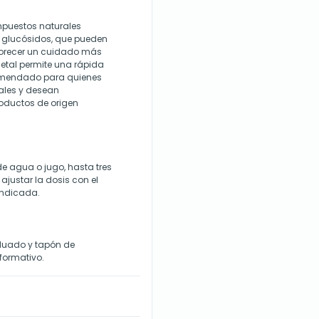
mpuestos naturales
 glucósidos, que pueden
avorecer un cuidado más
getal permite una rápida
ecomendado para quienes
ales y desean
oductos de origen
de agua o jugo, hasta tres
 ajustar la dosis con el
 indicada.
duado y tapón de
formativo.