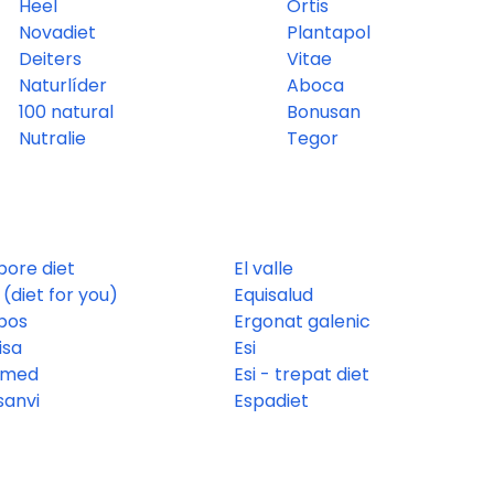
Heel
Ortis
Novadiet
Plantapol
Deiters
Vitae
Naturlíder
Aboca
100 natural
Bonusan
Nutralie
Tegor
pore diet
El valle
(diet for you)
Equisalud
bos
Ergonat galenic
isa
Esi
tmed
Esi - trepat diet
sanvi
Espadiet