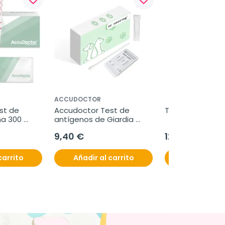
ACCUDOCTOR
t de 
Accudoctor Test de 
Treovis colirio, 1
na 300 
antígenos de Giardia 
 pruebas
lamblia y Parvovirus en 
9,40 €
12,50 €
heces de perros, Caja 2 
pruebas
carrito
Añadir al carrito
Añadir al c