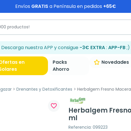
Envíos
GRATIS
a Península en pedidos
+65€
Descarga nuestra APP y consigue
-3€ EXTRA
:
APP-FB
;)
Ofertas en
Packs
Novedades
Solares
Ahorro
lgazar
Drenantes y Detoxificantes
Herbalgem Fresno Macerad
favorite_border
Herbalgem Fresno
ml
Referencia: 099223