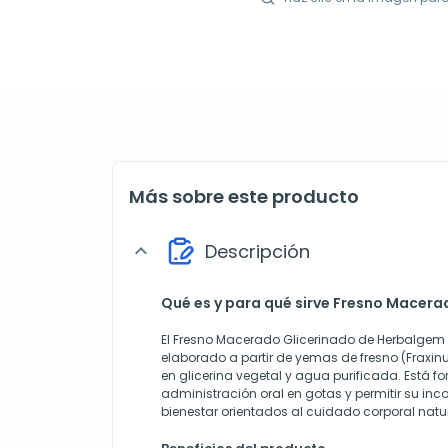
Más sobre este producto
Descripción
expand_more
Qué es y para qué sirve Fresno Macera
El Fresno Macerado Glicerinado de Herbalgem
elaborado a partir de yemas de fresno (Fraxin
en glicerina vegetal y agua purificada. Está fo
administración oral en gotas y permitir su inc
bienestar orientados al cuidado corporal natur