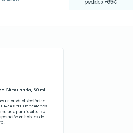
pedidos +65€
do Glicerinado, 50 ml
 es un producto botánico
us excelsior L.) maceradas
rmulado para facilitar su
orporación en hábitos de
al.