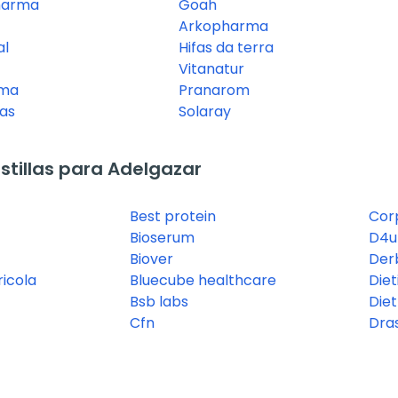
harma
Goah
Arkopharma
al
Hifas da terra
Vitanatur
rma
Pranarom
as
Solaray
tillas para Adelgazar
Best protein
Cor
Bioserum
D4u 
Biover
Der
ricola
Bluecube healthcare
Diet
Bsb labs
Die
Cfn
Dra