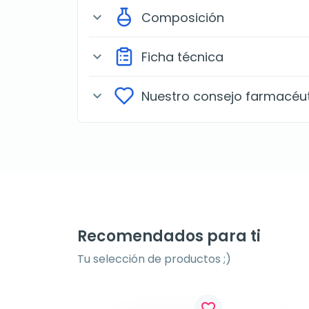
Composición
expand_more
Ficha técnica
expand_more
Nuestro consejo farmacéu
expand_more
Recomendados para ti
Tu selección de productos ;)
favorite_border