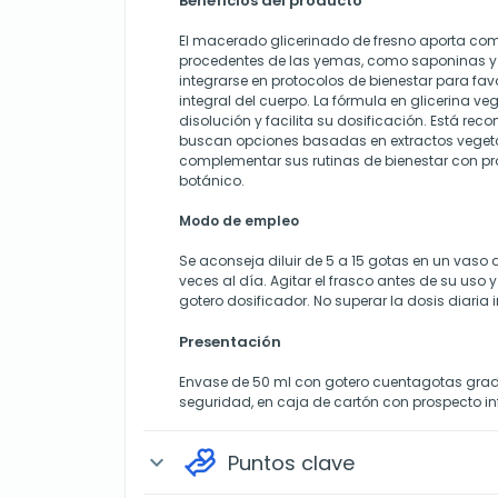
Beneficios del producto
El macerado glicerinado de fresno aporta co
procedentes de las yemas, como saponinas y
integrarse en protocolos de bienestar para f
integral del cuerpo. La fórmula en glicerina ve
disolución y facilita su dosificación. Está r
buscan opciones basadas en extractos veget
complementar sus rutinas de bienestar con pr
botánico.
Modo de empleo
Se aconseja diluir de 5 a 15 gotas en un vaso 
veces al día. Agitar el frasco antes de su uso y
gotero dosificador. No superar la dosis diaria
Presentación
Envase de 50 ml con gotero cuentagotas gra
seguridad, en caja de cartón con prospecto in
Puntos clave
expand_more