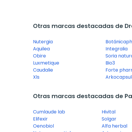
Otras marcas destacadas de Dre
Nutergia
Botánicap
Aquilea
Integralia
Obire
Soria natur
Luxmetique
Bio3
Caudalie
Forte pha
Xls
Arkocapsul
Otras marcas destacadas de Pas
Cumlaude lab
Hivital
Elifexir
Solgar
Oenobiol
Alfa herbal