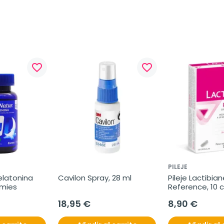
favorite_border
favorite_border
PILEJE
latonina 
Cavilon Spray, 28 ml
Pileje Lactibian
mmies
Reference, 10 
18,95 €
8,90 €