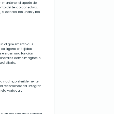
en mantener el aporte de
to del tejido conectivo,
 el cabello, las uñas y las
, un oligoelemento que
 colágeno en tejidos
e ejercen una función
es minerales como magnesio
ral diario.
a noche, preferiblemente
ria recomendada. Integrar
ieta variada y
i en periodo de lactancia