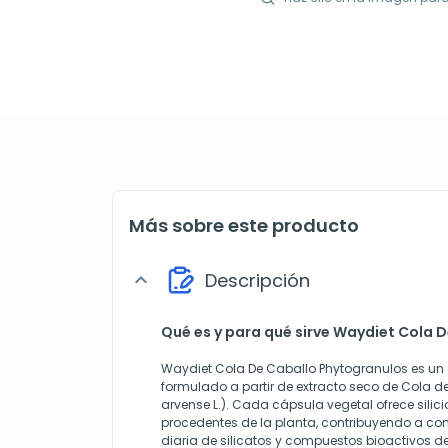
Más sobre este producto
Descripción
expand_more
Qué es y para qué sirve Waydiet Cola 
Waydiet Cola De Caballo Phytogranulos es un
formulado a partir de extracto seco de Cola 
arvense L.). Cada cápsula vegetal ofrece silic
procedentes de la planta, contribuyendo a co
diaria de silicatos y compuestos bioactivos de