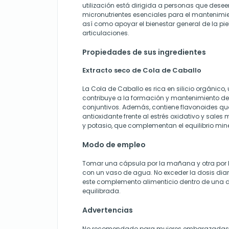
utilización está dirigida a personas que dese
micronutrientes esenciales para el mantenimien
así como apoyar el bienestar general de la piel,
articulaciones.
Propiedades de sus ingredientes
Extracto seco de Cola de Caballo
La Cola de Caballo es rica en silicio orgánico
contribuye a la formación y mantenimiento de
conjuntivos. Además, contiene flavonoides qu
antioxidante frente al estrés oxidativo y sal
y potasio, que complementan el equilibrio mine
Modo de empleo
Tomar una cápsula por la mañana y otra por l
con un vaso de agua. No exceder la dosis dia
este complemento alimenticio dentro de una d
equilibrada.
Advertencias
No recomendado para mujeres embarazadas n