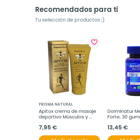
Recomendados para ti
Tu selección de productos ;)
favorite_border
PRISMA NATURAL
Apitox crema de masaje 
Dorminatur Me
deportivo Músculos y 
Forte, 30 gu
Ligamentos, 60 ml
7,95 €
13,45 €