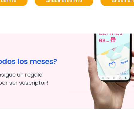
 carrito
Añadir al carrito
Añadir al 
odos los meses?
nsigue un regalo
or ser suscriptor!