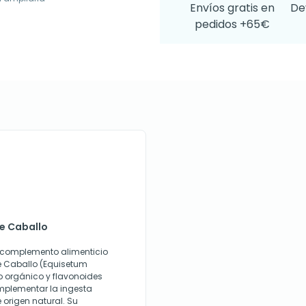
Envíos gratis en
De
pedidos +65€
De Caballo
 complemento alimenticio
de Caballo (Equisetum
io orgánico y flavonoides
mplementar la ingesta
 origen natural. Su