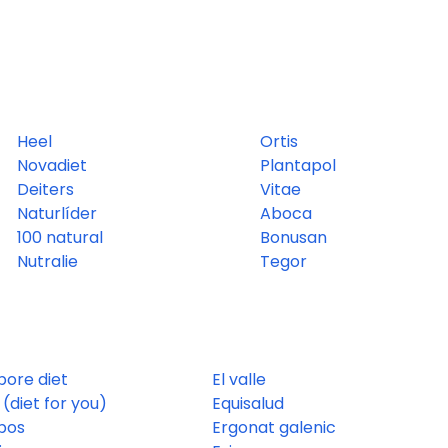
Heel
Ortis
Novadiet
Plantapol
Deiters
Vitae
Naturlíder
Aboca
100 natural
Bonusan
Nutralie
Tegor
pore diet
El valle
(diet for you)
Equisalud
bos
Ergonat galenic