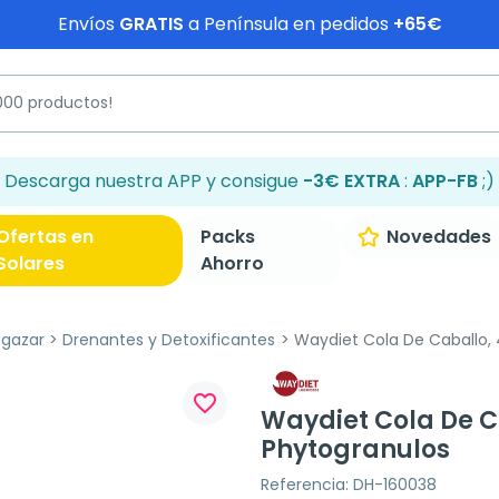
Envíos
GRATIS
a Península en pedidos
+65€
Descarga nuestra APP y consigue
-3€ EXTRA
:
APP-FB
;)
Ofertas en
Packs
Novedades
Solares
Ahorro
lgazar
Drenantes y Detoxificantes
Waydiet Cola De Caballo, 
favorite_border
Waydiet Cola De C
Phytogranulos
Referencia: DH-160038