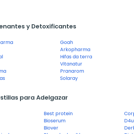
nantes y Detoxificantes
harma
Goah
Arkopharma
al
Hifas da terra
Vitanatur
rma
Pranarom
as
Solaray
tillas para Adelgazar
Best protein
Cor
Bioserum
D4u 
Biover
Der