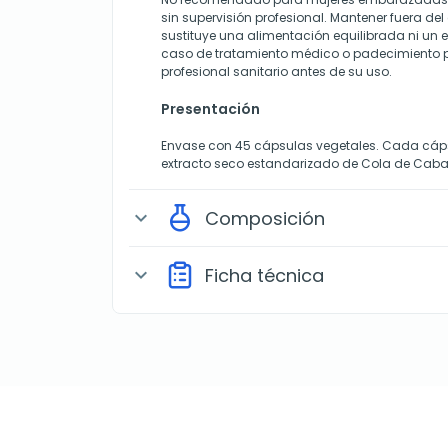
sin supervisión profesional. Mantener fuera del
sustituye una alimentación equilibrada ni un e
caso de tratamiento médico o padecimiento pr
profesional sanitario antes de su uso.
Presentación
Envase con 45 cápsulas vegetales. Cada cáp
extracto seco estandarizado de Cola de Cabal
Composición
expand_more
Ficha técnica
expand_more