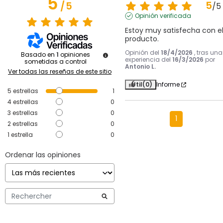
5
5
/
5
/
5
Opinión verificada
Estoy muy satisfecha con el
producto.
Opinión del
18/4/2026
, tras una
Basado en
1
opiniones
experiencia del
16/3/2026
por
sometidas a control
Antonio L.
Ver todas las reseñas de este sitio
Útil
(0)
Informe
5
estrellas
1
4
estrellas
0
3
estrellas
0
1
2
estrellas
0
1
estrella
0
Ordenar las opiniones