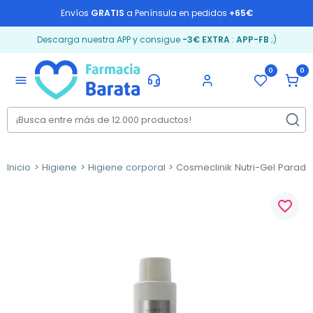
Envíos
GRATIS
a Península en pedidos
+65€
Descarga nuestra APP y consigue
-3€ EXTRA
:
APP-FB
;)
0
0
menu
Inicio
Higiene
Higiene corporal
Cosmeclinik Nutri-Gel Parade
favorite_border