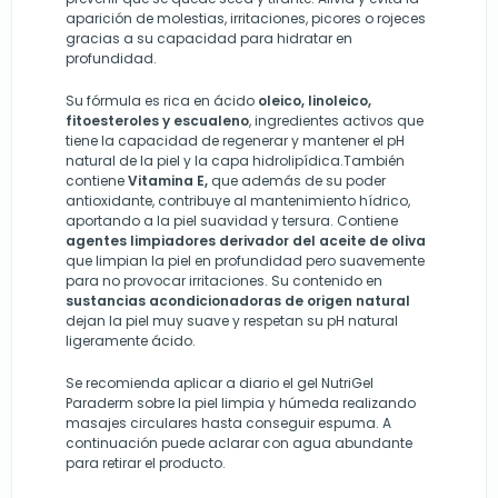
aparición de molestias, irritaciones, picores o rojeces
gracias a su capacidad para hidratar en
profundidad.
Su fórmula es rica en ácido
oleico, linoleico,
fitoesteroles y escualeno
, ingredientes activos que
tiene la capacidad de regenerar y mantener el pH
natural de la piel y la capa hidrolipídica.También
contiene
Vitamina E,
que además de su poder
antioxidante, contribuye al mantenimiento hídrico,
aportando a la piel suavidad y tersura. Contiene
agentes limpiadores derivador del aceite de oliva
que limpian la piel en profundidad pero suavemente
para no provocar irritaciones. Su contenido en
sustancias acondicionadoras de origen natural
dejan la piel muy suave y respetan su pH natural
ligeramente ácido.
Se recomienda aplicar a diario el gel NutriGel
Paraderm sobre la piel limpia y húmeda realizando
masajes circulares hasta conseguir espuma. A
continuación puede aclarar con agua abundante
para retirar el producto.