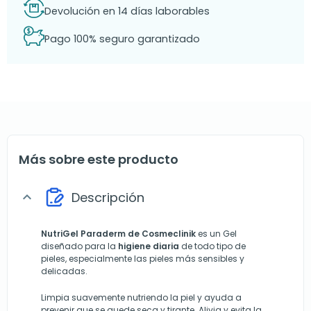
Devolución en 14 días laborables
Pago 100% seguro garantizado
Más sobre este producto
Descripción
expand_more
NutriGel Paraderm de Cosmeclinik
es un Gel
diseñado para la
higiene diaria
de todo tipo de
pieles, especialmente las pieles más sensibles y
delicadas.
Limpia suavemente nutriendo la piel y ayuda a
prevenir que se quede seca y tirante. Alivia y evita la