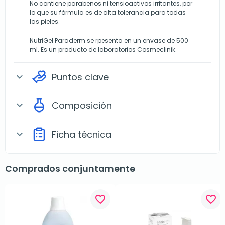
No contiene parabenos ni tensioactivos irritantes, por
lo que su fórmula es de alta tolerancia para todas
las pieles.
NutriGel Paraderm se rpesenta en un envase de 500
ml. Es un producto de laboratorios Cosmeclinik.
Puntos clave
expand_more
Composición
expand_more
Ficha técnica
expand_more
Comprados conjuntamente
favorite_border
favorite_border