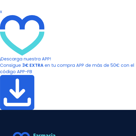
x
¡Descarga nuestra APP!
Consigue
3€ EXTRA
en tu compra APP de más de 50€ con el
código APP-FB