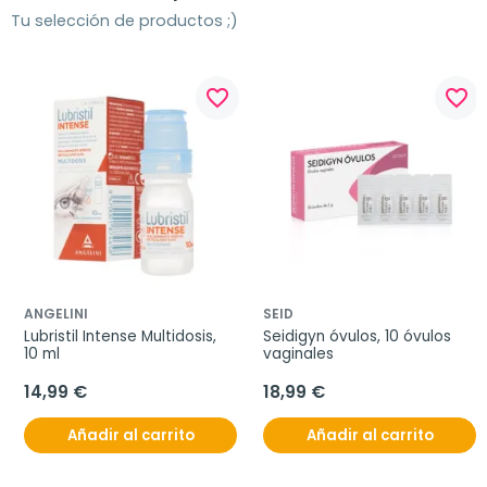
Tu selección de productos ;)
favorite_border
favorite_border
ANGELINI
SEID
Lubristil Intense Multidosis, 
Seidigyn óvulos, 10 óvulos 
10 ml
vaginales
14,99 €
18,99 €
Añadir al carrito
Añadir al carrito