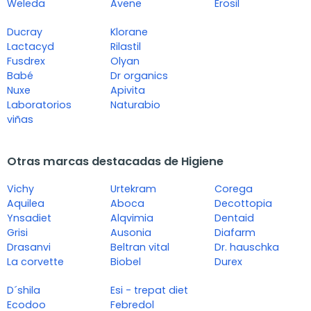
Weleda
Avene
Erosil
Ducray
Klorane
Lactacyd
Rilastil
Fusdrex
Olyan
Babé
Dr organics
Nuxe
Apivita
Laboratorios
Naturabio
viñas
Otras marcas destacadas de Higiene
Vichy
Urtekram
Corega
Aquilea
Aboca
Decottopia
Ynsadiet
Alqvimia
Dentaid
Grisi
Ausonia
Diafarm
Drasanvi
Beltran vital
Dr. hauschka
La corvette
Biobel
Durex
D´shila
Esi - trepat diet
Ecodoo
Febredol