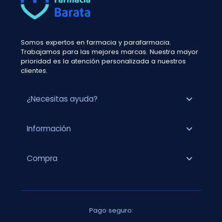
Somos expertos en farmacia y parafarmacia.
Trabajamos para las mejores marcas. Nuestra mayor
prioridad es la atención personalizada a nuestros
clientes.
expand_more
¿Necesitas ayuda?
expand_more
Información
expand_more
Compra
Pago seguro: