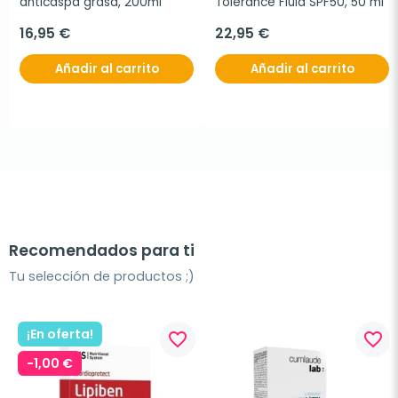
anticaspa grasa, 200ml
Tolerance Fluid SPF50, 50 ml
16,95 €
22,95 €
Añadir al carrito
Añadir al carrito
Recomendados para ti
Tu selección de productos ;)
¡En oferta!
favorite_border
favorite_border
-1,00 €