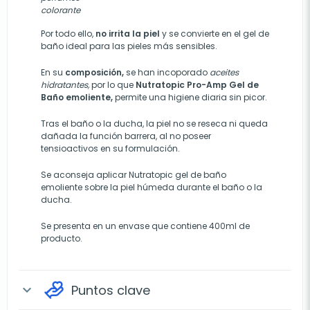
colorante
Por todo ello,
no irrita la piel
y se convierte en el gel de
baño ideal para las pieles más sensibles.
En su
composición,
se han incoporado
aceites
hidratantes,
por lo que
Nutratopic Pro-Amp Gel de
Baño emoliente,
permite una higiene diaria sin picor.
Tras el baño o la ducha, la piel no se reseca ni queda
dañada la función barrera, al no poseer
tensioactivos en su formulación.
Se aconseja aplicar Nutratopic gel de baño
emoliente sobre la piel húmeda durante el baño o la
ducha.
Se presenta en un envase que contiene 400ml de
producto.
Puntos clave
expand_more