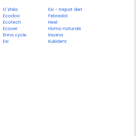
D´shila
Esi - trepat diet
Ecodoo
Febredol
Ecotech
Heel
Ecover
Homo naturals
Enna cycle
Irisana
Esi
Kukident