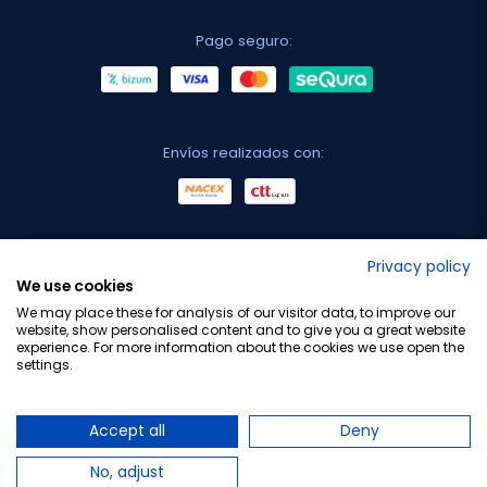
Pago seguro:
Envíos realizados con:
No lo decimos nosotros...
Privacy policy
We use cookies
¡Tu opinión es importante!
We may place these for analysis of our visitor data, to improve our
website, show personalised content and to give you a great website
experience. For more information about the cookies we use open the
settings.
Copyright © 2010-2026 Farmacia Barata S.L. Todos los
derechos reservados.
Accept all
Deny
No, adjust