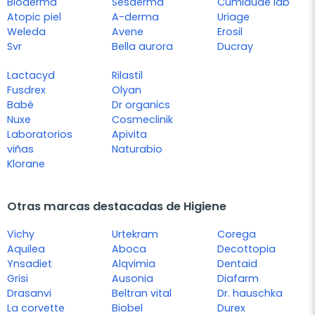
Bioderma
Sesderma
Cumlaude lab
Atopic piel
A-derma
Uriage
Weleda
Avene
Erosil
Svr
Bella aurora
Ducray
Lactacyd
Rilastil
Fusdrex
Olyan
Babé
Dr organics
Nuxe
Cosmeclinik
Laboratorios
Apivita
viñas
Naturabio
Klorane
Otras marcas destacadas de Higiene
Vichy
Urtekram
Corega
Aquilea
Aboca
Decottopia
Ynsadiet
Alqvimia
Dentaid
Grisi
Ausonia
Diafarm
Drasanvi
Beltran vital
Dr. hauschka
La corvette
Biobel
Durex