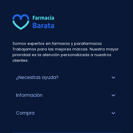
Somos expertos en farmacia y parafarmacia.
Trabajamos para las mejores marcas. Nuestra mayor
prioridad es la atención personalizada a nuestros
clientes.
expand_more
¿Necesitas ayuda?
expand_more
Información
expand_more
Compra