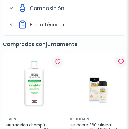
Composición
expand_more
Ficha técnica
expand_more
Comprados conjuntamente
favorite_border
favorite_border
ISDIN
HELIOCARE
Nutradeica champú 
Heliocare 360 Mineral 