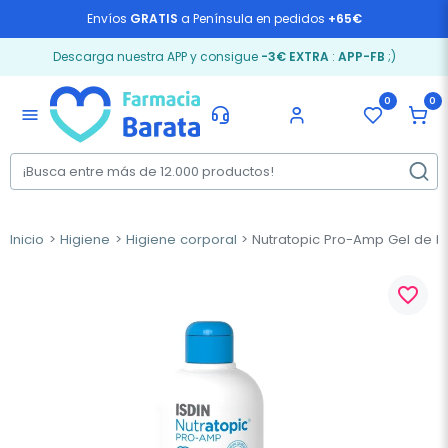
Envíos
GRATIS
a Península en pedidos
+65€
Descarga nuestra APP y consigue
-3€ EXTRA
:
APP-FB
;)
0
0
menu
Inicio
Higiene
Higiene corporal
Nutratopic Pro-Amp Gel de B
favorite_border