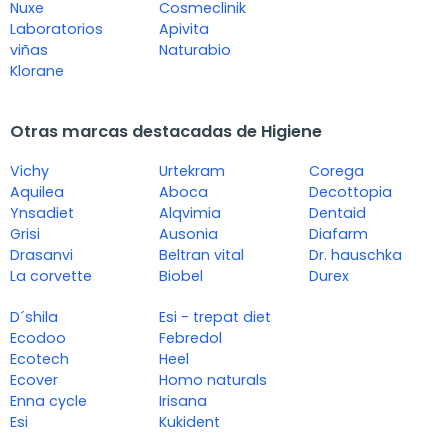
Nuxe
Cosmeclinik
Laboratorios
Apivita
viñas
Naturabio
Klorane
Otras marcas destacadas de Higiene
Vichy
Urtekram
Corega
Aquilea
Aboca
Decottopia
Ynsadiet
Alqvimia
Dentaid
Grisi
Ausonia
Diafarm
Drasanvi
Beltran vital
Dr. hauschka
La corvette
Biobel
Durex
D´shila
Esi - trepat diet
Ecodoo
Febredol
Ecotech
Heel
Ecover
Homo naturals
Enna cycle
Irisana
Esi
Kukident