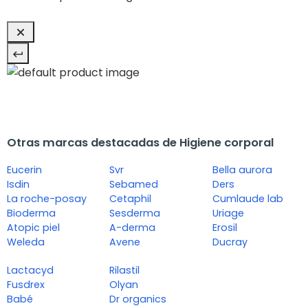
Otras marcas destacadas de Higiene corporal
Eucerin
Svr
Bella aurora
Isdin
Sebamed
Ders
La roche-posay
Cetaphil
Cumlaude lab
Bioderma
Sesderma
Uriage
Atopic piel
A-derma
Erosil
Weleda
Avene
Ducray
Lactacyd
Rilastil
Fusdrex
Olyan
Babé
Dr organics