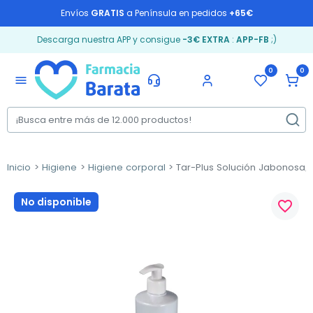
Envíos
GRATIS
a Península en pedidos
+65€
Descarga nuestra APP y consigue
-3€ EXTRA
:
APP-FB
;)
0
0
menu
Inicio
Higiene
Higiene corporal
Tar-Plus Solución Jabonosa, 
No disponible
favorite_border