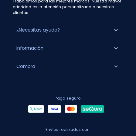
Trabajamos para las mejores marcas. Nuestra mayor
prioridad es la atención personalizada a nuestros
clientes.
expand_more
¿Necesitas ayuda?
expand_more
Información
expand_more
Compra
Pago seguro:
Envíos realizados con: