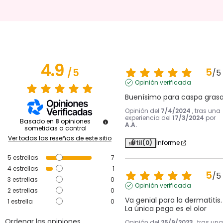
4.9
5
/
5
/
5
Opinión verificada
Buenísimo para caspa gras
Opinión del
7/4/2024
, tras una
experiencia del
17/3/2024
por
Basado en
8
opiniones
A.A.
sometidas a control
Ver todas las reseñas de este sitio
Útil
(0)
Informe
5
estrellas
7
4
estrellas
1
5
/
5
3
estrellas
0
Opinión verificada
2
estrellas
0
Va genial para la dermatitis. 
1
estrella
0
La única pega es el olor
Ordenar las opiniones
Opinión del
25/9/2023
, tras una