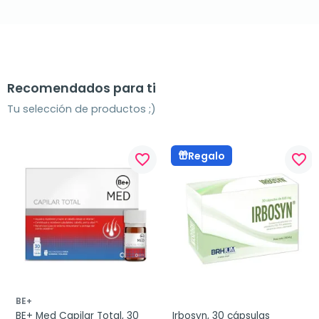
Recomendados para ti
Tu selección de productos ;)
Regalo
favorite_border
favorite_border
BE+
BE+ Med Capilar Total, 30 
Irbosyn, 30 cápsulas