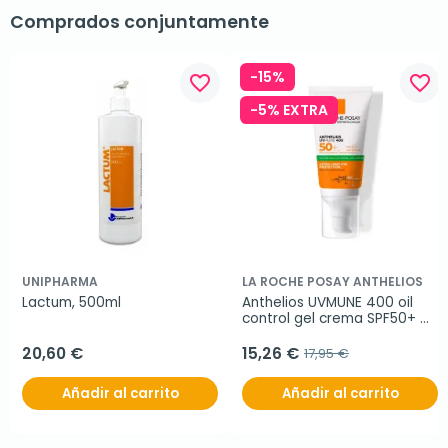
Comprados conjuntamente
-15%
favorite_border
favorite_border
-5% EXTRA
UNIPHARMA
LA ROCHE POSAY ANTHELIOS
Lactum, 500ml
Anthelios UVMUNE 400 oil 
control gel crema SPF50+ 
sin perfume, 50 ml
20,60 €
15,26 €
17,95 €
Añadir al carrito
Añadir al carrito