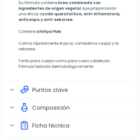
Su fórmula contiene
brea combinada con
ingredientes de origen vegetal
que proporcionan
una eficaz a
cción queratolítica, anti-inflamatoria,
anticaspa y anti-seborrea.
Contiene
Ichthyol Pale
.
Calma rápidamente el picor, combate la caspa y la
seborrea.
Tanto para cuerpo como para cuero cabelludo.
Fórmula testada dermatológicamente.
Puntos clave
expand_more
Composición
expand_more
Ficha técnica
expand_more