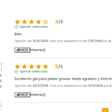
4
/
5
Opinión verificada
Bien.
Opinión del
13/6/2020
, tras una experiencia del
7/6/2020
por
A.
Útil
(0)
Informe
1
5
/
5
1
Opinión verificada
0
Excelente gel para pieles grasas. Nada agresivo y efect
0
Opinión del
23/9/2019
, tras una experiencia del
13/9/2019
por
A
0
Útil
(0)
Informe
1