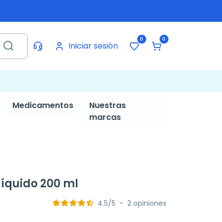
0
0
Iniciar sesión
Medicamentos
Nuestras
marcas
íquido 200 ml
4.5
/
5
-
2
opiniones