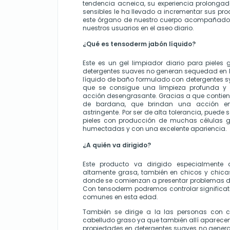
tendencia acneica, su experiencia prolongada
sensibles le ha llevado a incrementar sus pro
este órgano de nuestro cuerpo acompañado d
nuestros usuarios en el aseo diario. 
¿Qué es tensoderm jabón líquido?
Este es un gel limpiador diario para pieles
detergentes suaves no generan sequedad en la 
líquido de baño formulado con detergentes sy
que se consigue una limpieza profunda y 
acción desengrasante. Gracias a que contiene 
de bardana, que brindan una acción emoli
astringente. Por ser de alta tolerancia, puede s
pieles con producción de muchas células g
humectadas y con una excelente apariencia.
¿A quién va dirigido?
Este producto va dirigido especialmente 
altamente grasa, también en chicos y chicas
donde se comienzan a presentar problemas de a
Con tensoderm podremos controlar significat
comunes en esta edad. 
También se dirige a la las personas con cal
cabelludo graso ya que también allí aparecen 
propiedades en detergentes suaves no genera