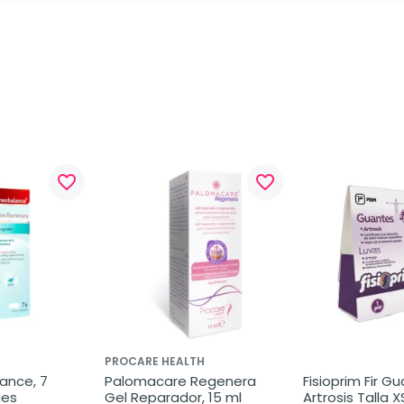
favorite_border
favorite_border
PROCARE HEALTH
nce, 7 
Palomacare Regenera 
Fisioprim Fir Gu
les
Gel Reparador, 15 ml
Artrosis Talla XS