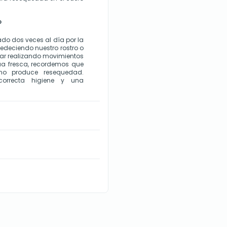
o
do dos veces al día por la 
deciendo nuestro rostro o 
ar realizando movimientos 
a fresca, recordemos que 
no produce resequedad. 
orrecta higiene y una 