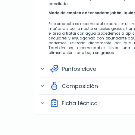
cabelludo.
Modo de empleo
de tensoderm jabón líquid
Este producto es recomendable para ser utiliza
mañana y por la noche en pieles grasas, hume
el área a tratar con agua procedemos a aplic
circulares y enjuagando con abundante agu
podemos utilizarlo diariamente por qué 
También es recomendable llevar una c
alimentación sana baja en grasas. 
Puntos clave
expand_more
Composición
expand_more
Ficha técnica
expand_more