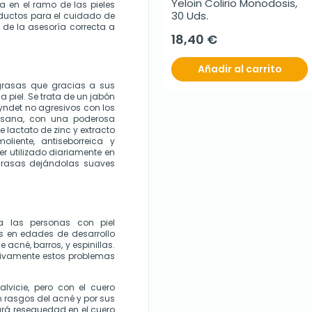
Yeloin Colirio Monodosis, 
 en el ramo de las pieles 
30 Uds.
ductos para el cuidado de 
e la asesoría correcta a 
18,40 €
Añadir al carrito
 grasas que gracias a sus 
piel. Se trata de un jabón 
ndet no agresivos con los 
sana, con una poderosa 
lactato de zinc y extracto 
ente, antiseborreica y 
er utilizado diariamente en 
rasas dejándolas suaves 
a las personas con piel 
 en edades de desarrollo 
cné, barros, y espinillas. 
ivamente estos problemas 
vicie, pero con el cuero 
rasgos del acné y por sus 
rá resequedad en el cuero 