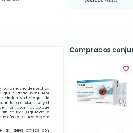
pedidos +65€
Comprados conju
favorite_border
 y para mucho de nosotros 
a que cuando existe este 
pinillas, y el ataque de 
sando en el bienestar y el 
derm un jabón líquido que 
a, sin causar sequedad y 
e afecta a nuestra piel e 
e las pieles grasas con 