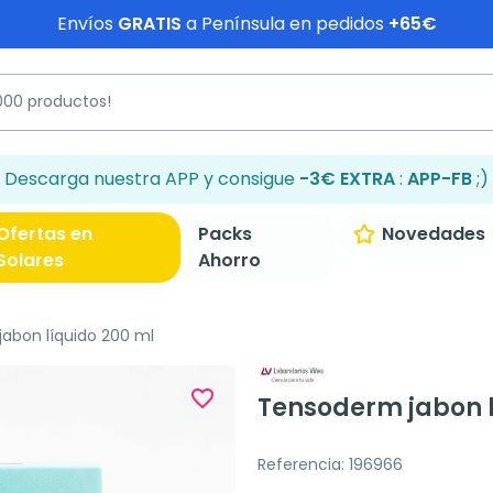
Envíos
GRATIS
a Península en pedidos
+65€
Descarga nuestra APP y consigue
-3€ EXTRA
:
APP-FB
;)
Ofertas en
Packs
Novedades
Solares
Ahorro
abon líquido 200 ml
favorite_border
Tensoderm jabon l
Referencia: 196966