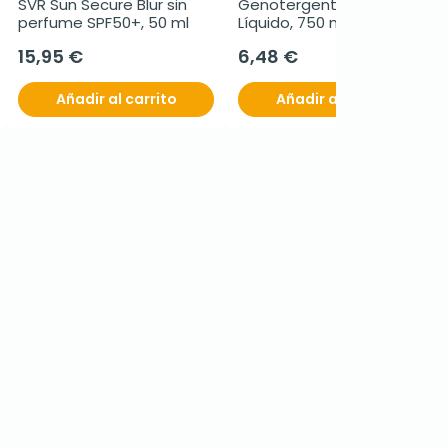
SVR Sun Secure Blur sin 
Genotergente Jabón 
perfume SPF50+, 50 ml
Líquido, 750 ml.
15,95 €
6,48 €
Añadir al carrito
Añadir al carrito