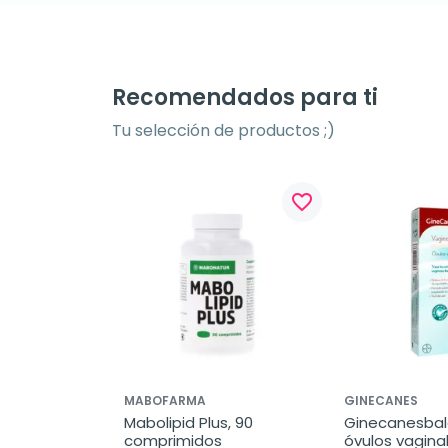
Recomendados para ti
Tu selección de productos ;)
favorite_border
MABOFARMA
GINECANES
Mabolipid Plus, 90 
Ginecanesbala
comprimidos
óvulos vagina