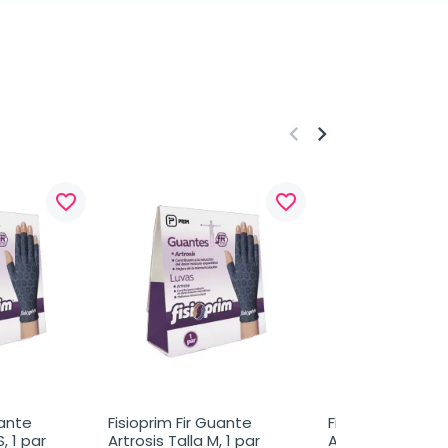
keyboard_arrow_left
keyboard_arrow_right
favorite_border
favorite_border
ante 
Fisioprim Fir Guante 
Fisioprim Fir Gua
, 1 par
Artrosis Talla M, 1 par
Artrosis Talla L, 