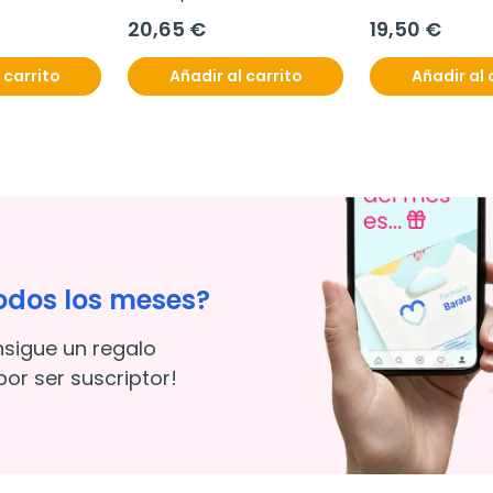
20,65 €
19,50 €
 carrito
Añadir al carrito
Añadir al 
odos los meses?
nsigue un regalo
or ser suscriptor!