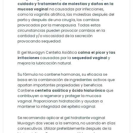
cuidado y tratamiento de molestias y daños en la
mucosa vaginal
no causadas por infecciones,
como la vaginitis atrófica, las molestias después del
parto y después de una cirugía, los cambios
provocados por la menopausia. Todas estas
circunstancias pueden provocar cambios en la
cantidad y/o viscosidad de la secreción
provocando sequedad.
El gel Muvagyn Centella Asiática
calma el picor y las
irritaciones
causadas por la
sequedad vaginal
y
mejora la lubricación natural.
Su fórmula no contiene hormonas, su eficacia se
basa en la combinación de ingredientes activos que
aportan importantes propiedades y beneficios.
Contiene
centella asiática y ácido hialurónico
que
contribuyen a regenerar y proteger la mucosa
vaginal. Proporcionan hidratación y ayudan a
mantener la integridad del epitelio vaginal.
Se recomienda aplicar el gel hidratante vaginal
Muvagyn dos veces a la semana, no usando en días
consecutivos. Utilizar preferiblemente después de la