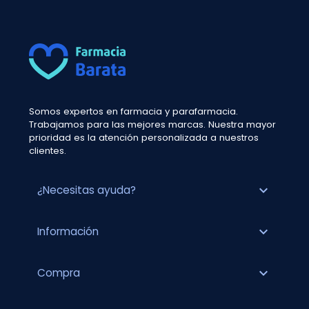
Somos expertos en farmacia y parafarmacia.
Trabajamos para las mejores marcas. Nuestra mayor
prioridad es la atención personalizada a nuestros
clientes.
expand_more
¿Necesitas ayuda?
expand_more
Información
expand_more
Compra