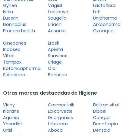
Gynea
Vagisil
Lactoflora
Isdin
Lactacyd
Leti
Eucerin
Saugella
Unipharma
Donnaplus
Uriach
Arkopharma
Procare health
Ausonia
Ozoaqua
Ginecanes
Erosil
Indasec
Apivita
Vitae
Suavinex
Tampax
Uriage
Botánicapharma
O.b.
Sesderma
Bonusan
Otras marcas destacadas de Higiene
Vichy
Cosmeclinik
Beltran vital
Klorane
La corvette
Biobel
Aquilea
Dr organics
Corega
Ynsadiet
Urtekram
Decottopia
Grisi
Aboca
Dentaid