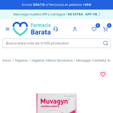
Envíos
GRATIS
a Península en pedidos
+65€
Descarga nuestra APP y consigue
-3€ EXTRA
:
APP-FB
;)
0
0
menu
Inicio
Higiene
Higiene íntima femenina
Muvagyn Centella Asiát
favorite_border