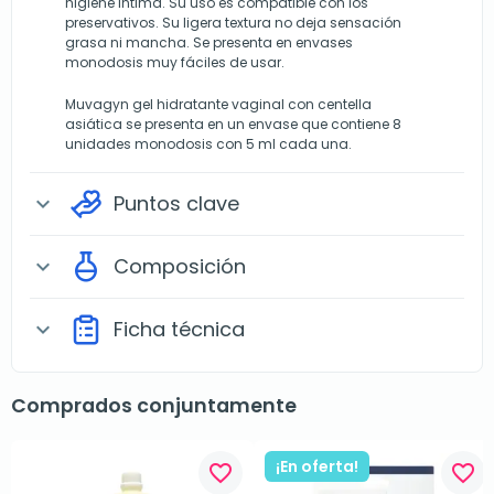
higiene intima. Su uso es compatible con los
preservativos. Su ligera textura no deja sensación
grasa ni mancha. Se presenta en envases
monodosis muy fáciles de usar.
Muvagyn gel hidratante vaginal con centella
asiática se presenta en un envase que contiene 8
unidades monodosis con 5 ml cada una.
Puntos clave
expand_more
Composición
expand_more
Ficha técnica
expand_more
Comprados conjuntamente
¡En oferta!
favorite_border
favorite_border