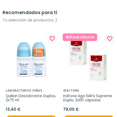
Recomendados para ti
Tu selección de productos ;)
¡Pack Ahorro!
favorite_border
favorite_border
LABORATORIOS VIÑAS
IRALTONE
Quilian Desodorante Duplos, 
Iraltone Aga 5Alfa Supreme 
2x75 ml
Duplo, 2x60 cápsulas
13,40 €
79,00 €