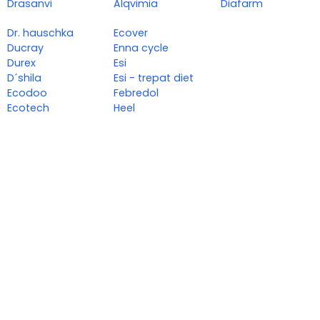
Drasanvi
Alqvimia
Diafarm
Dr. hauschka
Ecover
Ducray
Enna cycle
Durex
Esi
D´shila
Esi - trepat diet
Ecodoo
Febredol
Ecotech
Heel