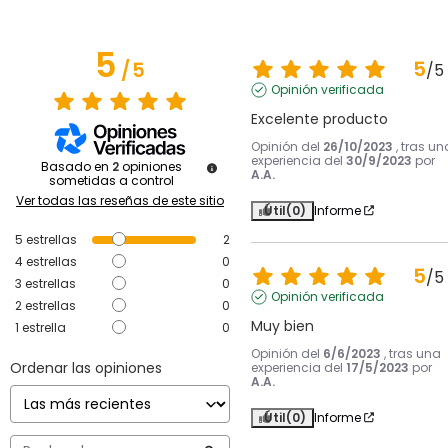
5
5
/
5
/
5
Opinión verificada
Excelente producto
Opinión del
26/10/2023
, tras un
experiencia del
30/9/2023
por
Basado en
2
opiniones
A.A.
sometidas a control
Ver todas las reseñas de este sitio
Útil
(0)
Informe
5
estrellas
2
4
estrellas
0
5
/
5
3
estrellas
0
Opinión verificada
2
estrellas
0
Muy bien
1
estrella
0
Opinión del
6/6/2023
, tras una
Ordenar las opiniones
experiencia del
17/5/2023
por
A.A.
Útil
(0)
Informe